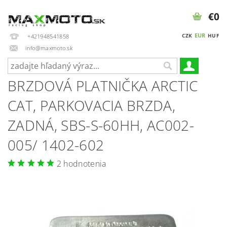
€0
EUR
CZK
HUF
+421948541858
info@maxmoto.sk
BRZDOVÁ PLATNIČKA ARCTIC
CAT, PARKOVACIA BRZDA,
ZADNÁ, SBS-S-60HH, AC002-
005/ 1402-602
2 hodnotenia