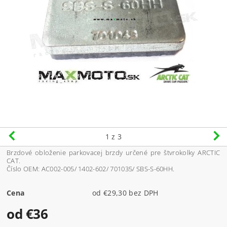
1
z 3
Brzdové obloženie parkovacej brzdy určené pre štvrokolky ARCTIC
CAT.
Číslo OEM: AC002-005/ 1402-602/ 701035/ SBS-S-60HH.
Cena
od €29,30 bez DPH
od €36