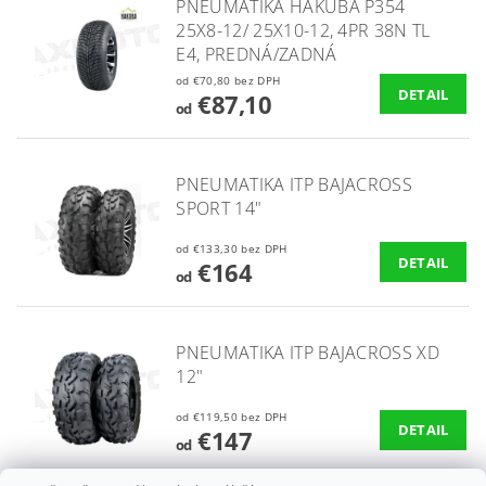
PNEUMATIKA HAKUBA P354
25X8-12/ 25X10-12, 4PR 38N TL
E4, PREDNÁ/ZADNÁ
od €70,80 bez DPH
DETAIL
€87,10
od
PNEUMATIKA ITP BAJACROSS
SPORT 14"
od €133,30 bez DPH
DETAIL
€164
od
PNEUMATIKA ITP BAJACROSS XD
12"
od €119,50 bez DPH
DETAIL
€147
od