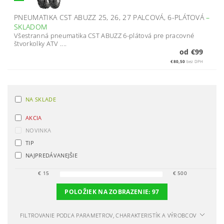
PNEUMATIKA CST ABUZZ 25, 26, 27 PALCOVÁ, 6-PLÁTOVÁ
–
SKLADOM
Všestranná pneumatika CST ABUZZ 6-plátová pre pracovné
štvorkolky ATV ....
od €99
€80,50
bez DPH
NA SKLADE
AKCIA
NOVINKA
TIP
NAJPREDÁVANEJŠIE
€
15
€
500
POLOŽIEK NA ZOBRAZENIE:
97
FILTROVANIE PODĽA PARAMETROV, CHARAKTERISTÍK A VÝROBCOV