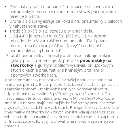
Prvé číslo (v našom prípade 24) označuje celkovú výšku
pneumatiky v palcoch v nahustenom stave, pričom jeden
palec je 2,54cm.
Druhé číslo (8) vyjadruje celkovú šírku pneumatiky v palcoch
v nahustenom stave.
Tretie číslo (číslo 12) označuje priemer disku.
Údaj 4-PR je označenie počtu plášťov, t. j. v názorom
príklade ide o štvorplášťovú pneumatiku. Platí priama
úmera, teda čím viac plášťov, tým vyššia odolnosť
pneumatiky aj jej hmotnosť.
profil pneumatiky – hranatý profil maximalizuje trakciu,
guľatý profil ju zmenšuje. Aj preto sa
pneumatiky na
štvorkolky
s guľatým profilom využívajú pri úžitkových
štvorkolkách a pneumatiky s hranatým profilom pri
športových štvorkolkách.
Mnohé pneumatiky na štvorkolku v našej ponuke sa hodia na
rozmanité povrchy. Blato, piesok, štrk, kameň či asfalt – poradia si
s každým terénom. Do vlhkých bahnitých podmienok určite
odporúčame univerzálne 6-pláštové gumy na štvorkolku. Do
náročnejších terénov hľadajte
pneumatiky na štvorkolku
, ktoré
zmierňujú nárazy, majú odolnejšie bočné strany proti prerezaniu
a vyznačujú sa stabilitou v zákrutách. Pre športové využitie skúste
pneumatiky na štvorkolky, ktorých konštrukcia aj dezén zaisťujú
výbornú trakciu a maximálne zrýchlenie, nízku váhu ako aj dobrú
priľnavosť štvorkolky a jej rovnováhu na mäkšom aj pevnejšom
povrchu.