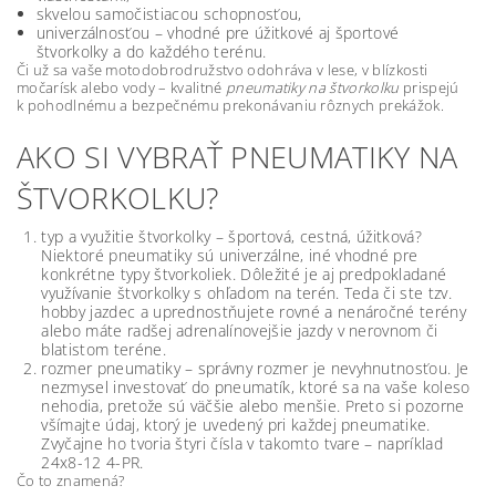
skvelou samočistiacou schopnosťou,
univerzálnosťou – vhodné pre úžitkové aj športové
štvorkolky a do každého terénu.
Či už sa vaše motodobrodružstvo odohráva v lese, v blízkosti
močarísk alebo vody – kvalitné
pneumatiky na štvorkolku
prispejú
k pohodlnému a bezpečnému prekonávaniu rôznych prekážok.
AKO SI VYBRAŤ PNEUMATIKY NA
ŠTVORKOLKU?
typ a využitie štvorkolky – športová, cestná, úžitková?
Niektoré pneumatiky sú univerzálne, iné vhodné pre
konkrétne typy štvorkoliek. Dôležité je aj predpokladané
využívanie štvorkolky s ohľadom na terén. Teda či ste tzv.
hobby jazdec a uprednostňujete rovné a nenáročné terény
alebo máte radšej adrenalínovejšie jazdy v nerovnom či
blatistom teréne.
rozmer pneumatiky – správny rozmer je nevyhnutnosťou. Je
nezmysel investovať do pneumatík, ktoré sa na vaše koleso
nehodia, pretože sú väčšie alebo menšie. Preto si pozorne
všímajte údaj, ktorý je uvedený pri každej pneumatike.
Zvyčajne ho tvoria štyri čísla v takomto tvare – napríklad
24x8-12 4-PR.
Čo to znamená?