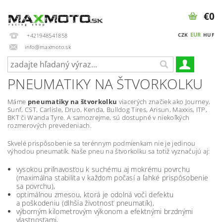
€0
EUR
CZK
HUF
+421948541858
info@maxmoto.sk
PNEUMATIKY NA ŠTVORKOLKU
Máme
pneumatiky na štvorkolku
viacerých značiek ako Journey,
Sunf, CST, Carlisle, Druo, Kenda, Bulldog Tires, Arisun, Maxxis, ITP,
BKT či Wanda Tyre. A samozrejme, sú dostupné v niekoľkých
rozmerových prevedeniach.
Skvelé prispôsobenie sa terénnym podmienkam nie je jedinou
výhodou pneumatík. Naše pneu na štvorkolku sa totiž vyznačujú aj:
vysokou priľnavosťou k suchému aj mokrému povrchu
(maximálna stabilita v každom počasí a ľahké prispôsobenie
sa povrchu),
optimálnou zmesou, ktorá je odolná voči defektu
a poškodeniu (dlhšia životnosť pneumatík),
výborným kilometrovým výkonom a efektnými brzdnými
vlastnosťami,