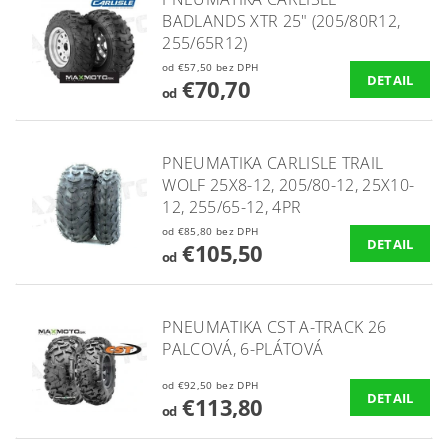
BADLANDS XTR 25" (205/80R12,
255/65R12)
od €57,50 bez DPH
DETAIL
€70,70
od
PNEUMATIKA CARLISLE TRAIL
WOLF 25X8-12, 205/80-12, 25X10-
12, 255/65-12, 4PR
od €85,80 bez DPH
DETAIL
€105,50
od
PNEUMATIKA CST A-TRACK 26
PALCOVÁ, 6-PLÁTOVÁ
od €92,50 bez DPH
DETAIL
€113,80
od