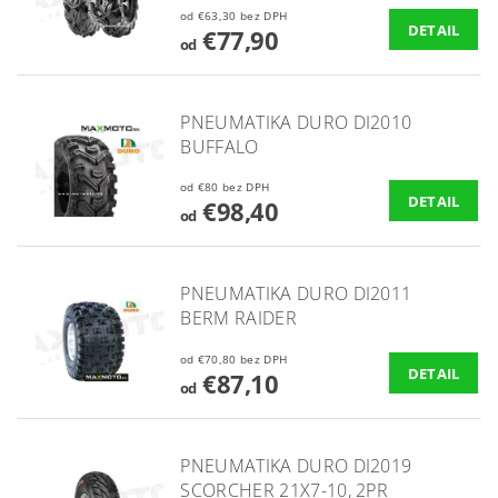
od €63,30 bez DPH
DETAIL
€77,90
od
PNEUMATIKA DURO DI2010
BUFFALO
od €80 bez DPH
DETAIL
€98,40
od
PNEUMATIKA DURO DI2011
BERM RAIDER
od €70,80 bez DPH
DETAIL
€87,10
od
PNEUMATIKA DURO DI2019
SCORCHER 21X7-10, 2PR