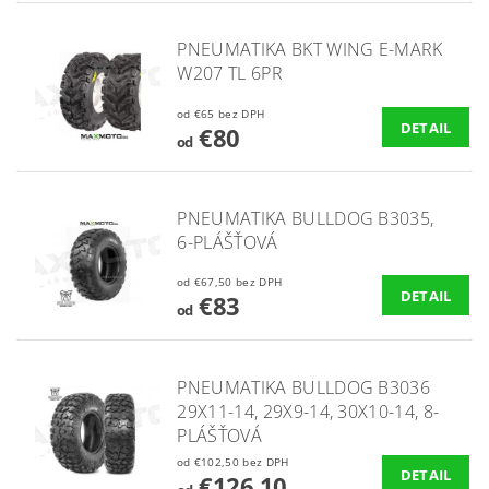
PNEUMATIKA BKT WING E-MARK
W207 TL 6PR
od €65 bez DPH
DETAIL
€80
od
PNEUMATIKA BULLDOG B3035,
6-PLÁŠŤOVÁ
od €67,50 bez DPH
DETAIL
€83
od
PNEUMATIKA BULLDOG B3036
29X11-14, 29X9-14, 30X10-14, 8-
PLÁŠŤOVÁ
od €102,50 bez DPH
DETAIL
€126,10