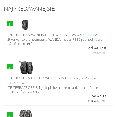
NAJPREDÁVANEJŠIE
1.
PNEUMATIKA WANDA P350 6-PLÁŠŤOVÁ
–
SKLADOM
Štvorkolková pneumatika WANDA model P350 je vhodná do
náročného terénu -...
od €43,10
€35
bez DPH
2.
PNEUMATIKA ITP TERRACROSS R/T XD 25", 26" (6)
–
SKLADOM
ITP TERRACROSS R/T je 6-plátová pneumatika určená pre
pracovné ATV a UTV...
od €137
€111,40
bez DPH
3.