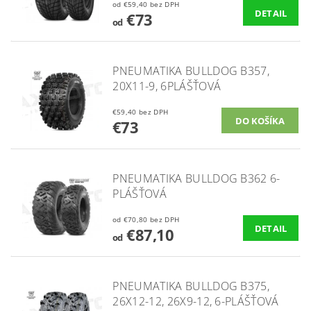
od €59,40 bez DPH
DETAIL
€73
od
PNEUMATIKA BULLDOG B357,
20X11-9, 6PLÁŠŤOVÁ
€59,40 bez DPH
€73
PNEUMATIKA BULLDOG B362 6-
PLÁŠŤOVÁ
od €70,80 bez DPH
DETAIL
€87,10
od
PNEUMATIKA BULLDOG B375,
26X12-12, 26X9-12, 6-PLÁŠŤOVÁ