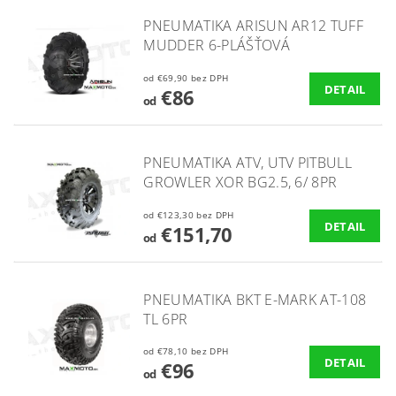
PNEUMATIKA ARISUN AR12 TUFF
MUDDER 6-PLÁŠŤOVÁ
od €69,90 bez DPH
DETAIL
€86
od
PNEUMATIKA ATV, UTV PITBULL
GROWLER XOR BG2.5, 6/ 8PR
od €123,30 bez DPH
DETAIL
€151,70
od
PNEUMATIKA BKT E-MARK AT-108
TL 6PR
od €78,10 bez DPH
DETAIL
€96
od