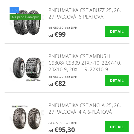
PNEUMATIKA CST ABUZZ 25, 26,
Tip
27 PALCOVÁ, 6-PLÁTOVÁ
Najpredávanejšie
od €80,50 bez DPH
DETAIL
€99
od
PNEUMATIKA CST AMBUSH
C9308/ C9309 21X7-10, 22X7-10,
20X10-9, 20X11-9, 22X10-9
od €66,70 bez DPH
DETAIL
€82
od
PNEUMATIKA CST ANCLA 25, 26,
27 PALCOVÁ, 4 A 6-PLÁTOVÁ
od €77,50 bez DPH
DETAIL
€95,30
od