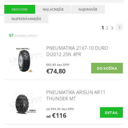
ABECEDNE
NAJLACNEJŠIE
NAJDRAHŠIE
NAJPREDÁVANEJŠIE
1
2
3
97
položiek celkom
PNEUMATIKA 21X7-10 DURO
DI2012 25N 4PR
€60,80 bez DPH
€74,80
PNEUMATIKA ARISUN AR11
THUNDER MT
od €94,30 bez DPH
DETAIL
€116
od