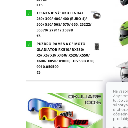
€15
TESNENIE VÝFUKU LINHAI
260/ 300/ 400/ 400 (EURO 4)/
500/ 550/ 565/ 570/ 650, 25222/
35370/ 27911/ 35898
€5
PUZDRO RAMENA CF MOTO
GLADIATOR RX510/ RX530/
X5/ X6/ X8/ X450/ X520/ X550/
X600/ X850/ X1000, UTV530/ 830,
9010-050500
€5
Na vašo
Aby sme
to, čo v
súbory v
drahocen
dôsledn
produkty
Kliknutí