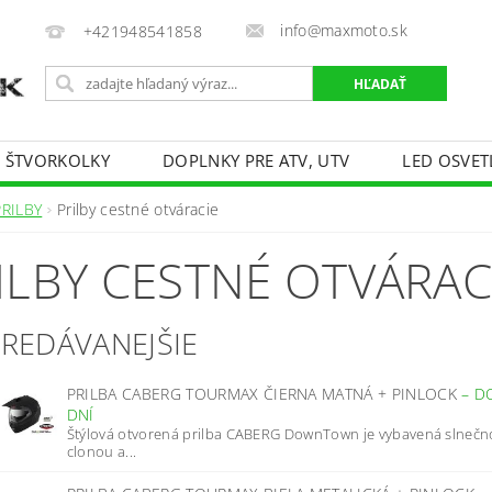
info@maxmoto.sk
+421948541858
E ŠTVORKOLKY
DOPLNKY PRE ATV, UTV
LED OSVET
PRILBY
Prilby cestné otváracie
ILBY CESTNÉ OTVÁRAC
PREDÁVANEJŠIE
PRILBA CABERG TOURMAX ČIERNA MATNÁ + PINLOCK
–
D
DNÍ
Štýlová otvorená prilba CABERG DownTown je vybavená slneč
clonou a...