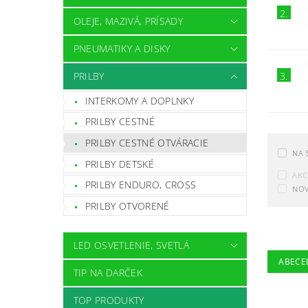
2.
OLEJE, MAZIVÁ, PRÍSADY
PNEUMATIKY A DISKY
PRILBY
3.
INTERKOMY A DOPLNKY
PRILBY CESTNÉ
PRILBY CESTNÉ OTVÁRACIE
NA 
PRILBY DETSKÉ
AKC
PRILBY ENDURO, CROSS
NOV
PRILBY OTVORENÉ
LED OSVETLENIE, SVETLÁ
ABECE
TIP NA DARČEK
TOP PRODUKTY