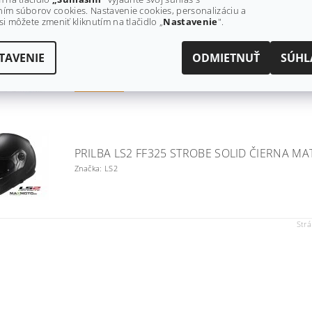
ím súborov cookies. Nastavenie cookies, personalizáciu a
si môžete zmeniť kliknutím na tlačidlo „
Nastavenie
".
PRILBA LS2 FF325 STROBE SOLID ČIERNA LE
Značka: LS2
TAVENIE
ODMIETNUŤ
SÚHL
Doprava
zadarmo
PRILBA LS2 FF325 STROBE SOLID ČIERNA M
Značka: LS2
Str