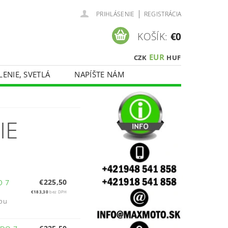
|
PRIHLÁSENIE
REGISTRÁCIA
KOŠÍK:
€0
EUR
CZK
HUF
LENIE, SVETLÁ
NAPÍŠTE NÁM
IE
€225,50
O 7
€183,30
bez DPH
nou