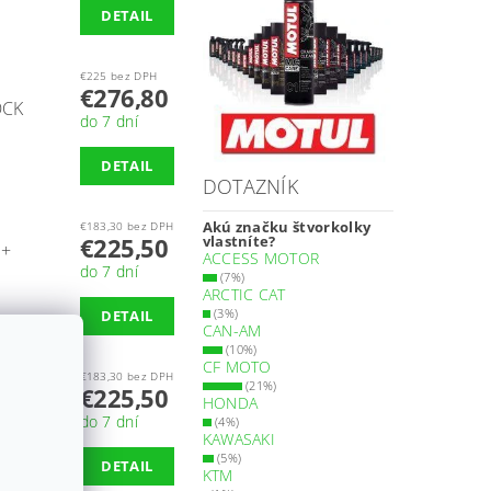
DETAIL
€225 bez DPH
€276,80
OCK
do 7 dní
DETAIL
DOTAZNÍK
Akú značku štvorkolky
€183,30 bez DPH
€225,50
vlastníte?
 +
ACCESS MOTOR
do 7 dní
(7%)
ARCTIC CAT
(3%)
DETAIL
CAN-AM
(10%)
CF MOTO
€183,30 bez DPH
(21%)
€225,50
HONDA
do 7 dní
(4%)
KAWASAKI
(5%)
DETAIL
KTM