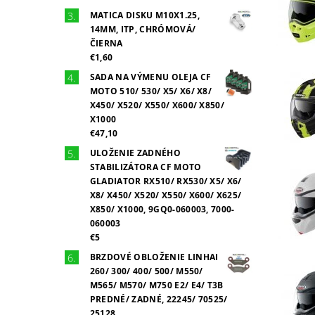
MATICA DISKU M10X1.25,
14MM, ITP, CHRÓMOVÁ/
ČIERNA
€1,60
SADA NA VÝMENU OLEJA CF
MOTO 510/ 530/ X5/ X6/ X8/
X450/ X520/ X550/ X600/ X850/
X1000
€47,10
ULOŽENIE ZADNÉHO
STABILIZÁTORA CF MOTO
GLADIATOR RX510/ RX530/ X5/ X6/
X8/ X450/ X520/ X550/ X600/ X625/
X850/ X1000, 9GQ0-060003, 7000-
060003
€5
BRZDOVÉ OBLOŽENIE LINHAI
260/ 300/ 400/ 500/ M550/
M565/ M570/ M750 E2/ E4/ T3B
PREDNÉ/ ZADNÉ, 22245/ 70525/
25128