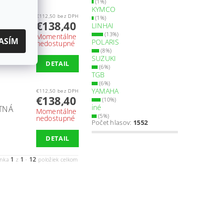
(1%)
KYMCO
€112,50 bez DPH
(1%)
SKLÁ
€138,40
LINHAI
(13%)
Momentálne
ASÍM
POLARIS
nedostupné
(8%)
SUZUKI
DETAIL
(6%)
TGB
(6%)
YAMAHA
€112,50 bez DPH
€138,40
(10%)
iné
ATNÁ
Momentálne
(5%)
nedostupné
Počet hlasov:
1552
DETAIL
1
1
12
ánka
z
-
položiek celkom