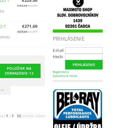
€225,50
DO 7
€183,30
bez DPH
nou
€271,60
O 7
€220,80
bez DPH
clonou
PRIHLÁSENIE
E-mail
Heslo
POLOŽIEK NA
Registrácia
ZOBRAZENIE:
12
Zabudnuté heslo
1
1
12
ánka
z
-
položiek celkom