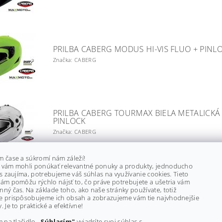
PRILBA CABERG MODUS HI-VIS FLUO + PINL
Značka: CABERG
PRILBA CABERG TOURMAX BIELA METALICKÁ
PINLOCK
Značka: CABERG
m čase a súkromí nám záleží!
 vám mohli ponúkať relevantné ponuky a produkty, jednoducho
ás zaujíma, potrebujeme váš súhlas na využívanie cookies. Tieto
PRILBA CABERG TOURMAX ČIERNA MATNÁ +
ám pomôžu rýchlo nájsť to, čo práve potrebujete a ušetria vám
PINLOCK
ný čas. Na základe toho, ako naše stránky používate, totiž
e prispôsobujeme ich obsah a zobrazujeme vám tie najvhodnejšie
Značka: CABERG
. Je to praktické a efektívne!
m na tlačidlo
„Súhlasím"
vyjadríte svoj súhlas s