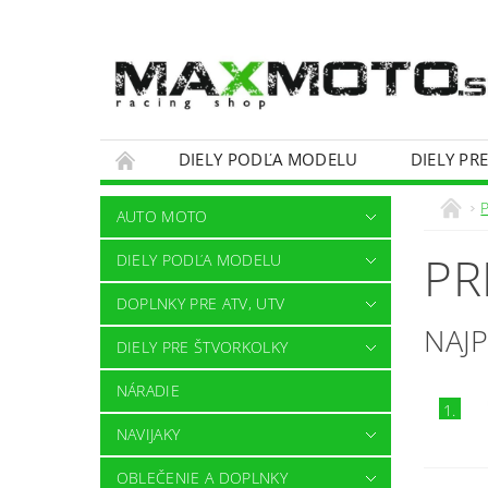
DIELY PODĽA MODELU
DIELY PR
OBCHODNÉ PODMIENKY
KONTAKTY
AUTO MOTO
PR
DIELY PODĽA MODELU
DOPLNKY PRE ATV, UTV
NAJ
DIELY PRE ŠTVORKOLKY
NÁRADIE
1.
NAVIJAKY
OBLEČENIE A DOPLNKY