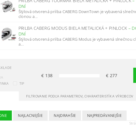
PRILBA CABERG TOURMAX BIELA METALICKÁ + PINLOCK
–
DNÍ
Štýlová otvorená prilba CABERG DownTown je vybavená slneč
clonou a...
PRILBA CABERG MODUS BIELA METALICKÁ + PINLOCK
–
D
DNÍ
Štýlová otvorená prilba CABERG Modus je vybavená slnečnou 
a...
SKLADE
€
138
€
277
IA
INKA
TIP
FILTROVANIE PODĽA PARAMETROV, CHARAKTERISTÍK A VÝROBCOV
DNE
NAJLACNEJŠIE
NAJDRAHŠIE
NAJPREDÁVANEJŠIE
Str