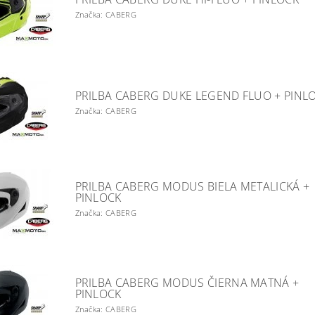
Značka: CABERG
PRILBA CABERG DUKE LEGEND FLUO + PINL
Značka: CABERG
PRILBA CABERG MODUS BIELA METALICKÁ +
PINLOCK
Značka: CABERG
PRILBA CABERG MODUS ČIERNA MATNÁ +
PINLOCK
Značka: CABERG