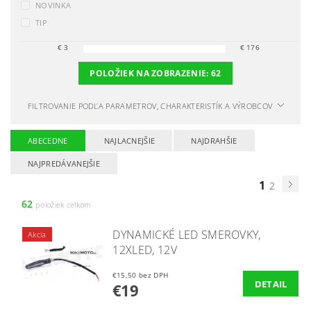
NOVINKA
TIP
€
3
€
176
POLOŽIEK NA ZOBRAZENIE:
62
FILTROVANIE PODĽA PARAMETROV, CHARAKTERISTÍK A VÝROBCOV
ABECEDNE
NAJLACNEJŠIE
NAJDRAHŠIE
NAJPREDÁVANEJŠIE
1
2
62
položiek celkom
DYNAMICKÉ LED SMEROVKY,
Akcia
12XLED, 12V
€15,50 bez DPH
DETAIL
€19