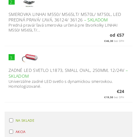
2.
SMEROVKA LINHAI M550/ M565LT/ M570L/ M750L, LED
PREDNÁ PRAVÁ/ ĽAVÁ, 36124/ 36126
–
SKLADOM
Predná pravá/ ľavá smerovka určená pre štvorkolky LINHAI
M550/ M565LT/...
od €57
€46,30
bez DPH
3.
ZADNÉ LED SVETLO L1873, SMALL OVAL, 250MM, 12/24V
–
SKLADOM
Univerzálne zadné LED svetlo s dynamickou smerovkou.
Homologizované.
€24
€19,50
bez DPH
NA SKLADE
AKCIA