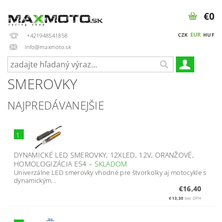
€0
EUR
CZK
HUF
+421948541858
info@maxmoto.sk
SMEROVKY
NAJPREDÁVANEJŠIE
1.
DYNAMICKÉ LED SMEROVKY, 12XLED, 12V, ORANŽOVÉ,
HOMOLOGIZÁCIA E54
–
SKLADOM
Univerzálne LED smerovky vhodné pre štvorkolky aj motocykle s
dynamickým...
€16,40
€13,30
bez DPH