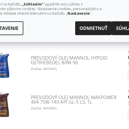
m na tlačidlo
„Súhlasím"
vyjadríte svoj súhlas s
ím súborov cookies. Nastavenie cookies, personalizáciu a
si môžete zmeniť kliknutím na tlačidlo „
Nastavenie
".
PREVODOVÝ OLEJ CASTROL TRANSMAX
LIMITED SLIP LL 75W-140, 1L
TAVENIE
ODMIETNUŤ
SÚHL
Značka: CASTROL
PREVODOVÝ OLEJ MANNOL HYPOID
GETRIEBEOEL 80W-90
Značka: MANNOL
PREVODOVÝ OLEJ MANNOL MAXPOWER
4X4 75W-140 API GL-5 LS, 1L
Značka: MANNOL