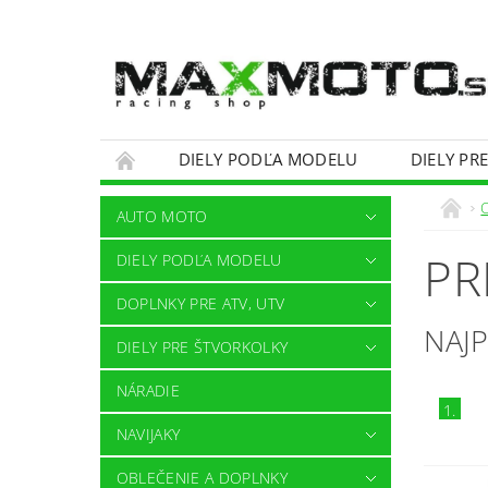
DIELY PODĽA MODELU
DIELY PR
OBCHODNÉ PODMIENKY
KONTAKTY
AUTO MOTO
PR
DIELY PODĽA MODELU
DOPLNKY PRE ATV, UTV
NAJ
DIELY PRE ŠTVORKOLKY
NÁRADIE
1.
NAVIJAKY
OBLEČENIE A DOPLNKY