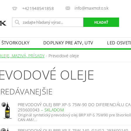
info@maxmoto.sk
+421948541858
E ŠTVORKOLKY
DOPLNKY PRE ATV, UTV
LED OSVET
OLEJE, MAZIVÁ, PRÍSADY
Prevodové oleje
EVODOVÉ OLEJE
PREDÁVANEJŠIE
PREVODOVÝ OLEJ BRP XP-S 75W-90 DO DIFERENCIÁLU CA
293600043
–
SKLADOM
Originál syntetický prevodový olej BRP XP-S 75W90 pre štvorkol
CAN-AM/...
PREVODOVÝ OLEJ BRP XP-S 75W-140, G1/G2, 293600140,