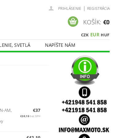
|
PRIHLÁSENIE
REGISTRÁCIA
KOŠÍK:
€0
EUR
CZK
HUF
LENIE, SVETLÁ
NAPÍŠTE NÁM
N-AM,
€37
€30,10
bez DPH
ky
€42,10