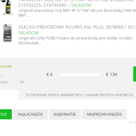
219703225, 219703345
–
SKLADOM
Originál prevodový olej BRP XP-S 75W140 pre štvorkolky CAN-A
BRP....
OLEJ DO PREVODOVKY POLARIS AGL PLUS, 2878068 / 50
SKLADOM
Originální olej PURE Polaris do prevodovky pre všetky modely
štvorkoliek...
SKLADE
€
6
€
134
IA
INKA
TIP
FILTROVANIE PODĽA PARAMETROV, CHARAKTERISTÍK A VÝROBCOV
DNE
NAJLACNEJŠIE
NAJDRAHŠIE
NAJPREDÁVANEJŠIE
Str