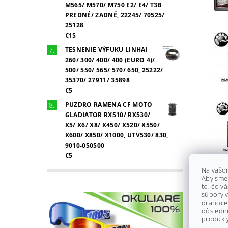
M565/ M570/ M750 E2/ E4/ T3B
PREDNÉ/ ZADNÉ, 22245/ 70525/
25128
€15
TESNENIE VÝFUKU LINHAI
260/ 300/ 400/ 400 (EURO 4)/
500/ 550/ 565/ 570/ 650, 25222/
35370/ 27911/ 35898
€5
PUZDRO RAMENA CF MOTO
GLADIATOR RX510/ RX530/
X5/ X6/ X8/ X450/ X520/ X550/
X600/ X850/ X1000, UTV530/ 830,
9010-050500
€5
Na vašo
Aby sme
to, čo v
súbory v
drahocen
dôsledn
produkty