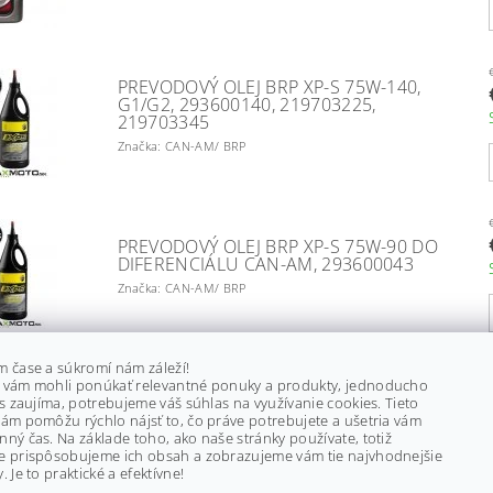
PREVODOVÝ OLEJ BRP XP-S 75W-140,
G1/G2, 293600140, 219703225,
219703345
Značka: CAN-AM/ BRP
PREVODOVÝ OLEJ BRP XP-S 75W-90 DO
DIFERENCIÁLU CAN-AM, 293600043
Značka: CAN-AM/ BRP
m čase a súkromí nám záleží!
 vám mohli ponúkať relevantné ponuky a produkty, jednoducho
ás zaujíma, potrebujeme váš súhlas na využívanie cookies. Tieto
PREVODOVÝ OLEJ CASTROL SYNTRAX
ám pomôžu rýchlo nájsť to, čo práve potrebujete a ušetria vám
LIMITED SLIP 75W140 /SAF - XJ/1
ný čas. Na základe toho, ako naše stránky používate, totiž
Značka: CASTROL
e prispôsobujeme ich obsah a zobrazujeme vám tie najvhodnejšie
. Je to praktické a efektívne!