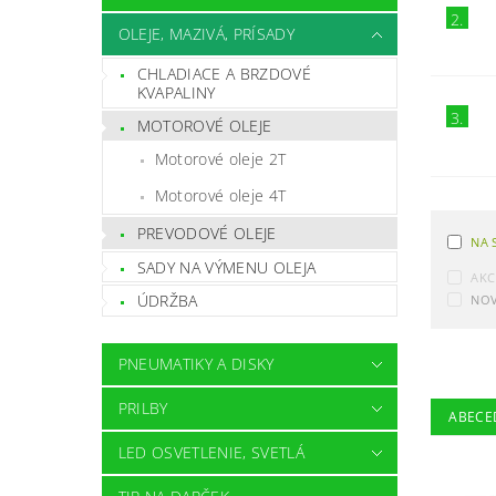
2.
OLEJE, MAZIVÁ, PRÍSADY
CHLADIACE A BRZDOVÉ
KVAPALINY
3.
MOTOROVÉ OLEJE
Motorové oleje 2T
Motorové oleje 4T
PREVODOVÉ OLEJE
NA 
SADY NA VÝMENU OLEJA
AKC
ÚDRŽBA
NOV
PNEUMATIKY A DISKY
PRILBY
ABECE
LED OSVETLENIE, SVETLÁ