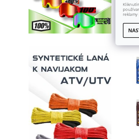
Kliknutí
používan
reklamy 
NAS