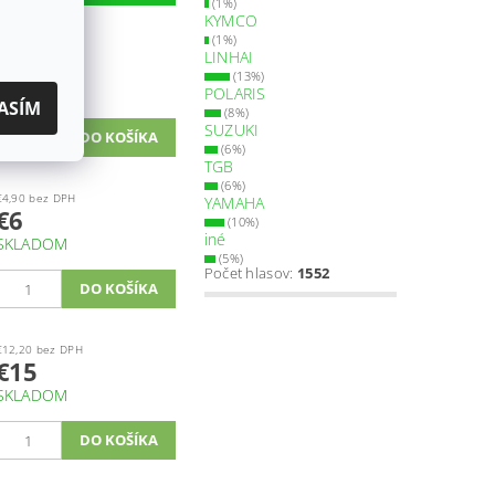
(1%)
KYMCO
(1%)
€17,90 bez DPH
LINHAI
€22
(13%)
SKLADOM
POLARIS
ASÍM
(8%)
SUZUKI
(6%)
TGB
(6%)
€4,90 bez DPH
YAMAHA
€6
(10%)
iné
SKLADOM
(5%)
Počet hlasov:
1552
€12,20 bez DPH
€15
SKLADOM