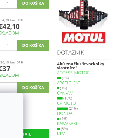
€34,20 bez DPH
€42,10
SKLADOM
DOTAZNÍK
€30,10 bez DPH
Akú značku štvorkolky
€37
vlastníte?
ACCESS MOTOR
SKLADOM
(7%)
ARCTIC CAT
(3%)
CAN-AM
(10%)
CF MOTO
€20,80 bez DPH
€25,60
(21%)
HONDA
Momentálne
(4%)
nedostupné
KAWASAKI
(5%)
KTM
DETAIL