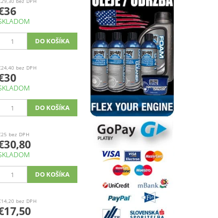
€29,30 bez DPH
€36
SKLADOM
€24,40 bez DPH
€30
SKLADOM
€25 bez DPH
€30,80
SKLADOM
€14,20 bez DPH
€17,50