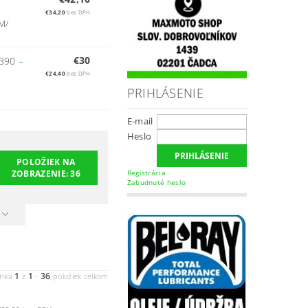
€34,20
bez DPH
M/
€30
1390
–
€24,40
bez DPH
PRIHLÁSENIE
E-mail
Heslo
POLOŽIEK NA
ZOBRAZENIE:
36
Registrácia
Zabudnuté heslo
1
1
36
ánka
z
-
položiek celkom