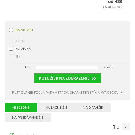
od €30
€24,40
bez DPH
NA SKLADE
AKCIA
NOVINKA
TIP
€
6
€
478
POLOŽIEK NA ZOBRAZENIE:
65
FILTROVANIE PODĽA PARAMETROV, CHARAKTERISTÍK A VÝROBCOV
ABECEDNE
NAJLACNEJŠIE
NAJDRAHŠIE
NAJPREDÁVANEJŠIE
1
2
65