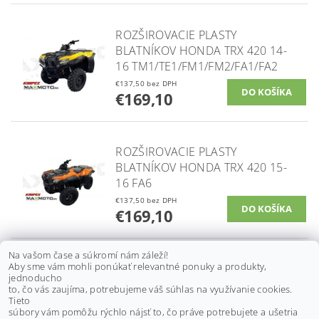
ROZŠIROVACIE PLASTY
BLATNÍKOV HONDA TRX 420 14-
16 TM1/TE1/FM1/FM2/FA1/FA2
€137,50 bez DPH
€169,10
ROZŠIROVACIE PLASTY
BLATNÍKOV HONDA TRX 420 15-
16 FA6
€137,50 bez DPH
€169,10
Na vašom čase a súkromí nám záleží!
Aby sme vám mohli ponúkať relevantné ponuky a produkty,
ROZŠIROVACIE PLASTY
jednoducho
BLATNÍKOV HONDA TRX 420
to, čo vás zaujíma, potrebujeme váš súhlas na využívanie cookies.
RANCHER 2007-2014
Tieto
súbory vám pomôžu rýchlo nájsť to, čo práve potrebujete a ušetria
€120,80 bez DPH