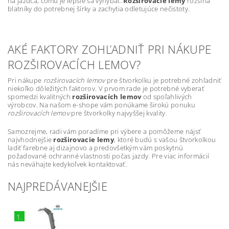
na jazdca, čomu je lepšie sa vyhýbať.
Rozširovacie lemy
rozšíria
blatníky do potrebnej šírky a zachytia odletujúce nečistoty.
AKÉ FAKTORY ZOHĽADNIŤ PRI NÁKUPE
ROZŠIROVACÍCH LEMOV?
Pri nákupe
rozširovacích lemov
pre štvorkolku je potrebné zohľadniť
niekoľko dôležitých faktorov. V prvom rade je potrebné vyberať
spomedzi kvalitných
rozširovacích lemov
od spoľahlivých
výrobcov. Na našom e-shope vám ponúkame širokú ponuku
rozširovacích lemov
pre štvorkolky najvyššej kvality.
Samozrejme, radi vám poradíme pri výbere a pomôžeme nájsť
najvhodnejšie
rozširovacie lemy
, ktoré budú s vašou štvorkolkou
ladiť farebne aj dizajnovo a predovšetkým vám poskytnú
požadované ochranné vlastnosti počas jazdy. Pre viac informácií
nás neváhajte kedykoľvek kontaktovať.
NAJPREDÁVANEJŠIE
1.