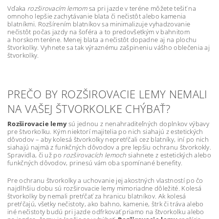
Vďaka
rozširovacím lemom
sa pri jazde v teréne môžete tešiť na
omnoho lepšie zachytávanie blata či nečistôt alebo kamenia
blatníkmi. Rozšírením blatníkov sa minimalizuje vyhadzovanie
nečistôt počas jazdy na šoféra a to predovšetkým v bahnitom
a horskom teréne. Menej blata a nečistôt dopadne aj na plochu
štvorkolky. Vyhnete sa tak výraznému zašpineniu vášho oblečenia aj
štvorkolky.
PREČO BY ROZŠIROVACIE LEMY NEMALI
NA VAŠEJ ŠTVORKOLKE CHÝBAŤ?
Rozširovacie lemy
sú jednou z nenahraditeľných doplnkov výbavy
pre štvorkolku. Kým niektorí majitelia po nich siahajú z estetických
dôvodov – aby kolesá štvorkolky nepretŕčali cez blatníky, iní po nich
siahajú najmä z funkčných dôvodov a pre lepšiu ochranu štvorkokly.
Spravidla, či už po
rozširovacích lemoch
siahnete z estetických alebo
funkčných dôvodov, prinesú vám oba spomínané benefity.
Pre ochranu štvorkolky a uchovanie jej akostných vlastností po čo
najdlhšiu dobu sú rozširovacie lemy mimoriadne dôležité. Kolesá
štvorkolky by nemali pretŕčať za hranicu blatníkov. Ak kolesá
pretŕčajú, všetky nečistoty, ako bahno, kamenie, štrk či tráva alebo
iné nečistoty budú pri jazde odfrkovať priamo na štvorkolku alebo