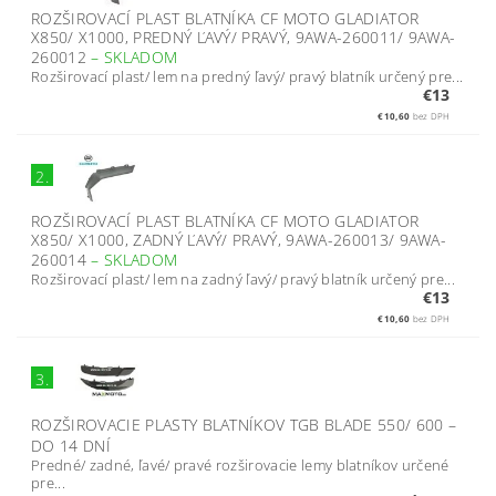
ROZŠIROVACÍ PLAST BLATNÍKA CF MOTO GLADIATOR
X850/ X1000, PREDNÝ ĽAVÝ/ PRAVÝ, 9AWA-260011/ 9AWA-
260012
–
SKLADOM
Rozširovací plast/ lem na predný ľavý/ pravý blatník určený pre...
€13
€10,60
bez DPH
2.
ROZŠIROVACÍ PLAST BLATNÍKA CF MOTO GLADIATOR
X850/ X1000, ZADNÝ ĽAVÝ/ PRAVÝ, 9AWA-260013/ 9AWA-
260014
–
SKLADOM
Rozširovací plast/ lem na zadný ľavý/ pravý blatník určený pre...
€13
€10,60
bez DPH
3.
ROZŠIROVACIE PLASTY BLATNÍKOV TGB BLADE 550/ 600
–
DO 14 DNÍ
Predné/ zadné, ľavé/ pravé rozširovacie lemy blatníkov určené
pre...