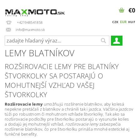
€0
EUR
CZK
HUF
+421948541858
info@maxmoto.sk
LEMY BLATNÍKOV
ROZŠIROVACIE LEMY PRE BLATNÍKY
ŠTVORKOLKY SA POSTARAJÚ O
MOHUTNEJŠÍ VZHĽAD VAŠEJ
ŠTVORKOLKY
Rozširovacie lemy
umožňujú rozšírenie blatníkov, aby kolesá
nepekne pretáčali z blatníkov a chránili tak i jazdca. Väčšina jazdcov
túži po robustnom či mohutnom vzhľade štvorkolky. Tak ako sa
rozširovacie podložky pre štvorkolku postarajú o vysunutie kolies
a dodajú jej mohutnejší vzhľad,
rozširovacie lemy
zabezpečia
rozšírenie blatníkov, čo pre štvorkolku prináša mnohé estetické aj
funkčné benefity.