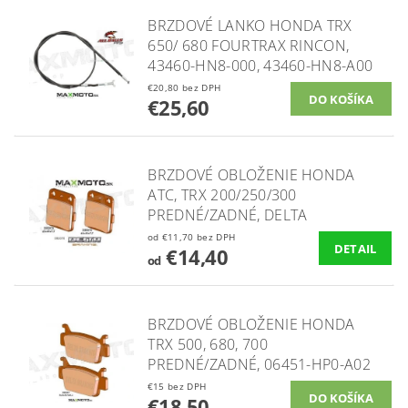
BRZDOVÉ LANKO HONDA TRX
650/ 680 FOURTRAX RINCON,
‎43460-HN8-000, 43460-HN8-A00
€20,80 bez DPH
€25,60
BRZDOVÉ OBLOŽENIE HONDA
ATC, TRX 200/250/300
PREDNÉ/ZADNÉ, DELTA
od €11,70 bez DPH
DETAIL
€14,40
od
BRZDOVÉ OBLOŽENIE HONDA
TRX 500, 680, 700
PREDNÉ/ZADNÉ, 06451-HP0-A02
€15 bez DPH
€18,50