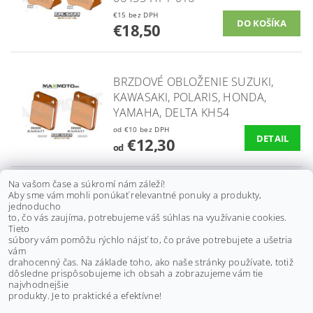
€15 bez DPH
€18,50
BRZDOVÉ OBLOŽENIE SUZUKI,
KAWASAKI, POLARIS, HONDA,
YAMAHA, DELTA KH54
od €10 bez DPH
DETAIL
€12,30
od
Na vašom čase a súkromí nám záleží!
BRZDOVÉ OBLOŽENIE YAMAHA
Aby sme vám mohli ponúkať relevantné ponuky a produkty,
jednoducho
RAPTOR 700, YFZ 450, HONDA
to, čo vás zaujíma, potrebujeme váš súhlas na využívanie cookies.
250/ 350, ZADNÉ
Tieto
súbory vám pomôžu rýchlo nájsť to, čo práve potrebujete a ušetria
€15 bez DPH
vám
€18,50
drahocenný čas. Na základe toho, ako naše stránky používate, totiž
dôsledne prispôsobujeme ich obsah a zobrazujeme vám tie
najvhodnejšie
ĎALŠIE PRODUKTY
produkty. Je to praktické a efektívne!