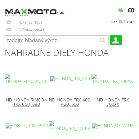
€0
EUR
CZK
HUF
+421948541858
info@maxmoto.sk
NÁHRADNÉ DIELY HONDA
ND HONDA RINCON
ND HONDA TRX 400,
ND HONDA TRX
TRX 650, 680
420, 500
700XX