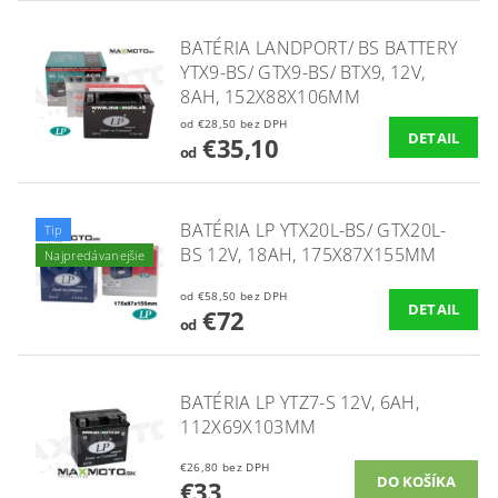
BATÉRIA LANDPORT/ BS BATTERY
YTX9-BS/ GTX9-BS/ BTX9, 12V,
8AH, 152X88X106MM
od €28,50 bez DPH
DETAIL
€35,10
od
BATÉRIA LP YTX20L-BS/ GTX20L-
Tip
BS 12V, 18AH, 175X87X155MM
Najpredávanejšie
od €58,50 bez DPH
DETAIL
€72
od
BATÉRIA LP YTZ7-S 12V, 6AH,
112X69X103MM
€26,80 bez DPH
€33