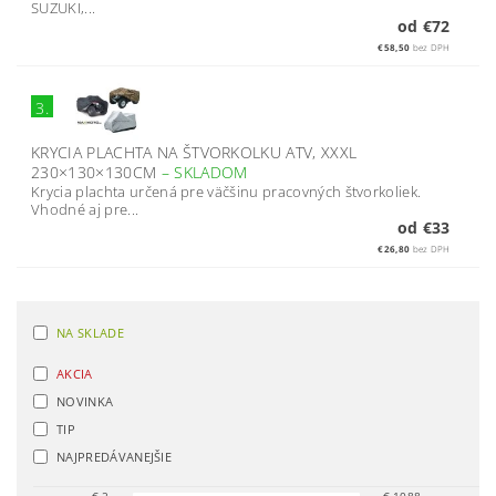
SUZUKI,...
od €72
€58,50
bez DPH
3.
KRYCIA PLACHTA NA ŠTVORKOLKU ATV, XXXL
230×130×130CM
–
SKLADOM
Krycia plachta určená pre väčšinu pracovných štvorkoliek.
Vhodné aj pre...
od €33
€26,80
bez DPH
NA SKLADE
AKCIA
NOVINKA
TIP
NAJPREDÁVANEJŠIE