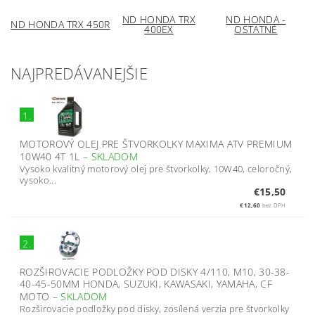
ND HONDA TRX
ND HONDA -
ND HONDA TRX 450R
400EX
OSTATNÉ
NAJPREDÁVANEJŠIE
1.
MOTOROVÝ OLEJ PRE ŠTVORKOLKY MAXIMA ATV PREMIUM
10W40 4T 1L
–
SKLADOM
Vysoko kvalitný motorový olej pre štvorkolky, 10W40, celoročný,
vysoko...
€15,50
€12,60
bez DPH
2.
ROZŠIROVACIE PODLOŽKY POD DISKY 4/110, M10, 30-38-
40-45-50MM HONDA, SUZUKI, KAWASAKI, YAMAHA, CF
MOTO
–
SKLADOM
Rozširovacie podložky pod disky, zosílená verzia pre štvorkolky