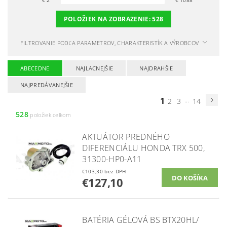
€
2
€
1088
POLOŽIEK NA ZOBRAZENIE:
528
FILTROVANIE PODĽA PARAMETROV, CHARAKTERISTÍK A VÝROBCOV
ABECEDNE
NAJLACNEJŠIE
NAJDRAHŠIE
NAJPREDÁVANEJŠIE
1
...
2
3
14
528
položiek celkom
AKTUÁTOR PREDNÉHO
DIFERENCIÁLU HONDA TRX 500,
31300-HP0-A11
€103,30 bez DPH
€127,10
BATÉRIA GÉLOVÁ BS BTX20HL/