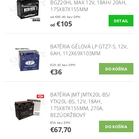
BGZ20HL MAX 12V, 18AH/ 20AH,
175X87X155MM
od €85,40 bez DPH
DETAIL
€105
od
BATÉRIA GÉLOVÁ LP GTZ7-S, 12V,
6AH, 112X69X103MM
€29,30 bez DPH
€36
BATÉRIA JMT JMTX20L-BS/
YTX20L-BS, 12V, 18AH,
175X87X155MM, 270A,
BEZÚDRŽBOVÝ
€55 bez DPH
€67,70