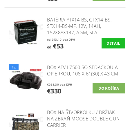
BATÉRIA YTX14-BS, GTX14-BS,
STX14-BS-MF, 12V, 14AH,
152X88X147, AGM, SLA
od €43,10 bez DPH
DETAIL
€53
od
BOX ATV L7500 SO SEDAČKOU A
Tip
OPIERKOU, 106 X 61(30) X 43 CM
€268,30 bez DPH
€330
BOX NA ŠTVORKOLKU / DRŽIAK
NA ZBRAŇ MOOSE DOUBLE GUN
CARRIER