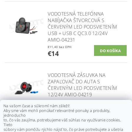
VODOTESNÁ TELEFÓNNA
NABÍJAČKA ŠTVORCOVÁ S
ČERVENÝM LED PODSVIETENÍM
USB + USB C QC3.0 12/24V
AMIO-04231
€11,40 bez DPH
€14
VODOTESNÁ ZÁSUVKA NA
ZAPAĽOVAČ DO AUTA S
ČERVENÝM LED PODSVIETENÍM
12/24V AMIO-04219
€3,40 bez DPH
Na vašom čase a súkromí nám záleží!
€4,20
Aby sme vám mohli ponúkať relevantné ponuky a produkty,
jednoducho
to, čo vás zaujíma, potrebujeme váš súhlas na využívanie cookies.
Tieto
súbory vám pomôžu rýchlo nájsť to, čo práve potrebujete a ušetria
VODOTESNÁ ZÁSUVKA NA