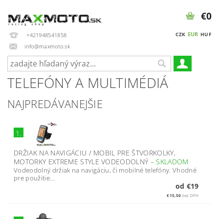
€0
EUR
CZK
HUF
+421948541858
info@maxmoto.sk
TELEFÓNY A MULTIMÉDIÁ
NAJPREDÁVANEJŠIE
1.
DRŽIAK NA NAVIGÁCIU / MOBIL PRE ŠTVORKOLKY,
MOTORKY EXTREME STYLE VODEODOLNÝ
–
SKLADOM
Vodeodolný držiak na navigáciu, či mobilné telefóny. Vhodné
pre použitie...
od €19
€15,50
bez DPH