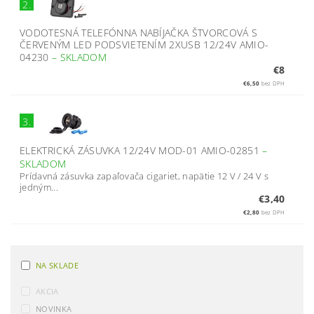
2.
VODOTESNÁ TELEFÓNNA NABÍJAČKA ŠTVORCOVÁ S
ČERVENÝM LED PODSVIETENÍM 2XUSB 12/24V AMIO-
04230
–
SKLADOM
€8
€6,50
bez DPH
3.
ELEKTRICKÁ ZÁSUVKA 12/24V MOD-01 AMIO-02851
–
SKLADOM
Prídavná zásuvka zapaľovača cigariet, napätie 12 V / 24 V s
jedným...
€3,40
€2,80
bez DPH
NA SKLADE
AKCIA
NOVINKA