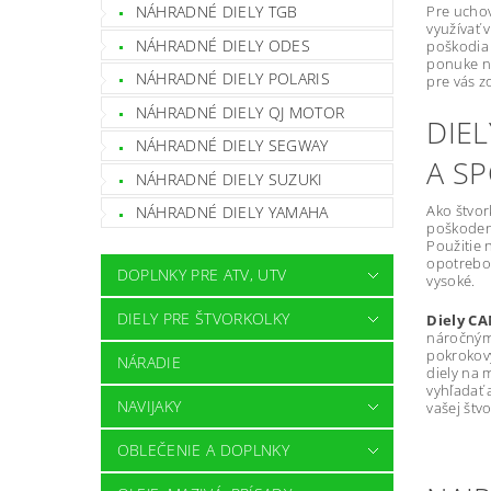
NÁHRADNÉ DIELY TGB
Pre uchov
využívať
NÁHRADNÉ DIELY ODES
poškodia 
ponuke n
NÁHRADNÉ DIELY POLARIS
pre vás z
NÁHRADNÉ DIELY QJ MOTOR
DIEL
NÁHRADNÉ DIELY SEGWAY
A S
NÁHRADNÉ DIELY SUZUKI
Ako štvor
NÁHRADNÉ DIELY YAMAHA
poškodení
Použitie 
opotrebov
DOPLNKY PRE ATV, UTV
vysoké.
DIELY PRE ŠTVORKOLKY
Diely C
náročným
pokrokový
NÁRADIE
diely na 
vyhľadať 
NAVIJAKY
vašej štvo
OBLEČENIE A DOPLNKY