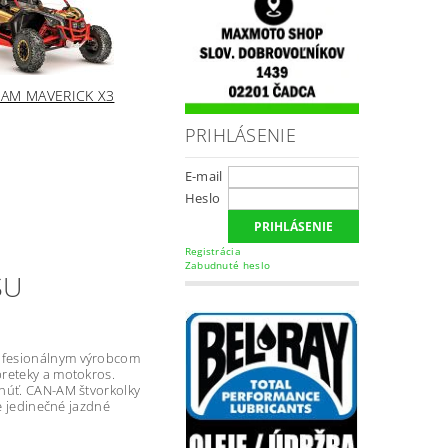
AM MAVERICK X3
PRIHLÁSENIE
E-mail
Heslo
Registrácia
Zabudnuté heslo
ŠU
rofesionálnym výrobcom
preteky a motokros.
hnúť. CAN-AM štvorkolky
je jedinečné jazdné