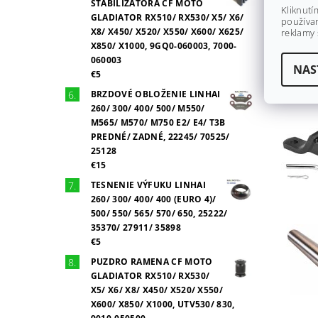
STABILIZÁTORA CF MOTO
Kliknutí
GLADIATOR RX510/ RX530/ X5/ X6/
používan
X8/ X450/ X520/ X550/ X600/ X625/
reklamy 
X850/ X1000, 9GQ0-060003, 7000-
060003
NAS
€5
BRZDOVÉ OBLOŽENIE LINHAI
260/ 300/ 400/ 500/ M550/
M565/ M570/ M750 E2/ E4/ T3B
PREDNÉ/ ZADNÉ, 22245/ 70525/
25128
€15
TESNENIE VÝFUKU LINHAI
260/ 300/ 400/ 400 (EURO 4)/
500/ 550/ 565/ 570/ 650, 25222/
35370/ 27911/ 35898
€5
PUZDRO RAMENA CF MOTO
GLADIATOR RX510/ RX530/
X5/ X6/ X8/ X450/ X520/ X550/
X600/ X850/ X1000, UTV530/ 830,