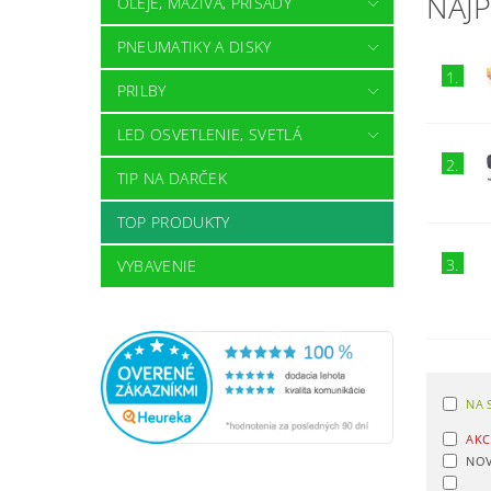
NAJ
OLEJE, MAZIVÁ, PRÍSADY
PNEUMATIKY A DISKY
1.
PRILBY
LED OSVETLENIE, SVETLÁ
2.
TIP NA DARČEK
TOP PRODUKTY
3.
VYBAVENIE
NA 
AKC
NOV