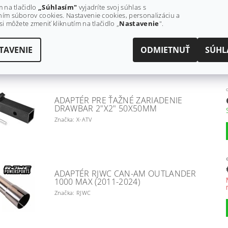
m na tlačidlo
„Súhlasím"
vyjadríte svoj súhlas s
ím súborov cookies. Nastavenie cookies, personalizáciu a
si môžete zmeniť kliknutím na tlačidlo „
Nastavenie
".
ADAPTÉR PRE ŤAŽNÉ ZARIADENIE
32X32MM
TAVENIE
ODMIETNUŤ
SÚHL
Značka: XATV
ADAPTÉR PRE ŤAŽNÉ ZARIADENIE
DRAWBAR 2"X2" 50X50MM
Značka: X-ATV
ADAPTÉR RJWC CAN-AM OUTLANDER
1000 MAX (2011-2024)
Značka: RJWC