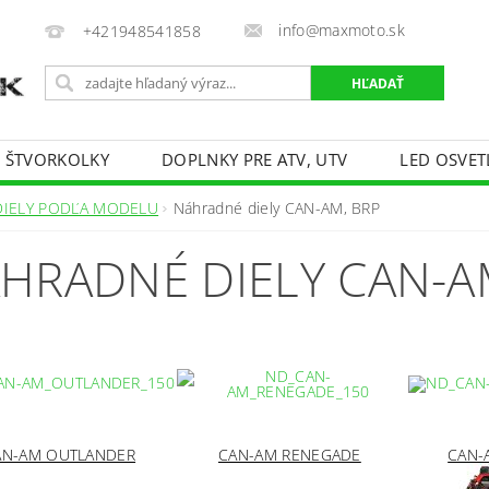
info@maxmoto.sk
+421948541858
E ŠTVORKOLKY
DOPLNKY PRE ATV, UTV
LED OSVET
DIELY PODĽA MODELU
Náhradné diely CAN-AM, BRP
HRADNÉ DIELY CAN-A
N-AM OUTLANDER
CAN-AM RENEGADE
CAN