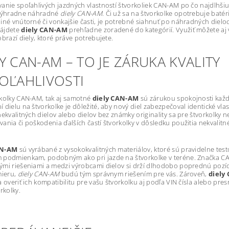
anie spoľahlivých jazdných vlastností štvorkoliek CAN-AM po čo najdlhši
 výhradne náhradné
diely CAN-AM
. Či už sa na štvorkolke opotrebuje batér
iné vnútorné či vonkajšie časti, je potrebné siahnuť po náhradných dielo
ájdete
diely CAN-AM
prehľadne zoradené do kategórií. Využiť môžete aj v
obrazí diely, ktoré práve potrebujete.
Y CAN-AM – TO JE ZÁRUKA KVALITY
POĽAHLIVOSTI
kolky CAN-AM, tak aj samotné
diely CAN-AM
sú zárukou spokojnosti každ
 dielu na štvorkolke je dôležité, aby nový diel zabezpečoval identické vlas
nekvalitných dielov alebo dielov bez známky originality sa pre štvorkolky 
ania či poškodenia ďalších častí štvorkolky v dôsledku použitia nekvalit
AN-AM
sú vyrábané z vysokokvalitných materiálov, ktoré sú pravidelne tes
 podmienkam, podobným ako pri jazde na štvorkolke v teréne. Značka C
mi riešeniami a medzi výrobcami dielov si drží dlhodobo poprednú pozíci
mieru,
diely CAN-AM
budú tým správnym riešením pre vás. Zároveň,
diely
a overiť ich kompatibilitu pre vašu štvorkolku aj podľa VIN čísla alebo pr
rkolky.