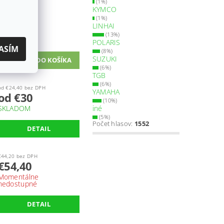
(1%)
KYMCO
(1%)
€19,50 bez DPH
LINHAI
€24
(13%)
SKLADOM
POLARIS
ASÍM
(8%)
SUZUKI
(6%)
TGB
(6%)
od €24,40 bez DPH
YAMAHA
od €30
(10%)
SKLADOM
iné
(5%)
Počet hlasov:
1552
DETAIL
€44,20 bez DPH
€54,40
Momentálne
nedostupné
DETAIL