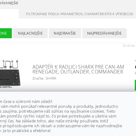
DÁVANEJŠIE
FILTROVANIE PODĽA PARAMETROV, CHARAKTERISTÍK A VÝROBCOV
DNE
NAJLACNEJŠIE
NAJDRAHŠIE
NAJPREDÁVANEJŠIE
Stránka
ADAPTÉR K RADLICI SHARK PRE CAN-AM
RENEGADE, OUTLANDER, COMMANDER
Značka: SHARK
m čase a súkromí nám záleží!
ADAPTÉR NA US ŤAŽNÉ S UZAMYKACÍM
 vám mohli ponúkať relevantné ponuky a produkty, jednoducho
ČAPOM, ZÁVLAČKOU A STRMEŇOM 3/4,
ás zaujíma, potrebujeme váš súhlas na využívanie cookies. Tieto
50X50MM, CAN-AM A INÉ
ám pomôžu rýchlo nájsť to, čo práve potrebujete a ušetria vám
Značka: X-BULL
ný čas. Na základe toho, ako naše stránky používate, totiž
e prispôsobujeme ich obsah a zobrazujeme vám tie najvhodnejšie
€75
. Je to praktické a efektívne!
–
13 %