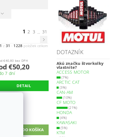
1
2
3
31
...
1
31
1228
z
-
položiek celkom
DOTAZNÍK
od €40,80 bez DPH
Akú značku štvorkolky
od €50,20
vlastníte?
ACCESS MOTOR
do 7 dní
(7%)
ARCTIC CAT
DETAIL
(3%)
CAN-AM
(10%)
CF MOTO
€52,90 bez DPH
(21%)
€65
HONDA
SKLADOM
(4%)
KAWASAKI
(5%)
KTM