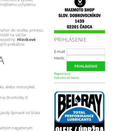
čnejšiemu uchyteniu
ahor do vozíka, prívesu,
vlášť na väčšie
PRIHLÁSENIE
 bezpečný.
Hliníkové
ých prekážok.
E-mail
A
Heslo
Registrácia
Zabudnuté heslo
lku alebo motocykel,
ia štvorkolky či
jazdy špinavé od blata
ostatným negatívnym