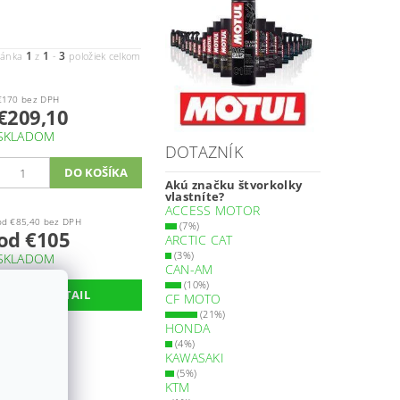
1
1
3
ránka
z
-
položiek celkom
€170 bez DPH
€209,10
SKLADOM
DOTAZNÍK
Akú značku štvorkolky
vlastníte?
ACCESS MOTOR
od €85,40 bez DPH
(7%)
od €105
ARCTIC CAT
(3%)
SKLADOM
CAN-AM
(10%)
DETAIL
CF MOTO
(21%)
HONDA
(4%)
€75,60 bez DPH
€93
KAWASAKI
(5%)
SKLADOM
KTM