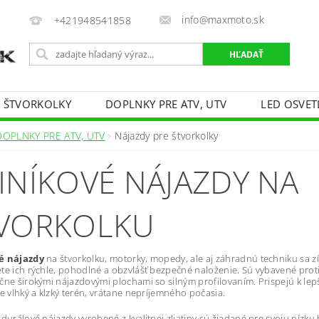
info@maxmoto.sk
+421948541858
E ŠTVORKOLKY
DOPLNKY PRE ATV, UTV
LED OSVET
DOPLNKY PRE ATV, UTV
Nájazdy pre štvorkolky
INÍKOVÉ NÁJAZDY NA
VORKOLKU
é nájazdy
na štvorkolku, motorky, mopedy, ale aj záhradnú techniku sa zí
te ich rýchle, pohodlné a obzvlášť bezpečné naloženie. Sú vybavené pr
čne širokými nájazdovými plochami so silným profilovaním. Prispejú k lepše
je vlhký a klzký terén, vrátane nepríjemného počasia.
 durálové nájazdy vyrobené z kvalitnej zliatiny sú žiadané pre svoju nízk