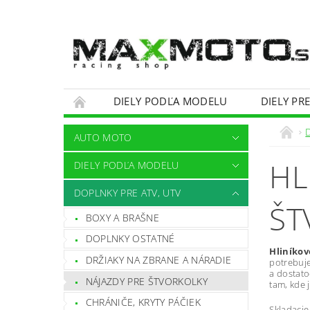
DIELY PODĽA MODELU
DIELY PR
OBCHODNÉ PODMIENKY
KONTAKTY
AUTO MOTO
HL
DIELY PODĽA MODELU
DOPLNKY PRE ATV, UTV
ŠT
BOXY A BRAŠNE
DOPLNKY OSTATNÉ
Hliníkov
DRŽIAKY NA ZBRANE A NÁRADIE
potrebuje
a dostato
NÁJAZDY PRE ŠTVORKOLKY
tam, kde 
CHRÁNIČE, KRYTY PÁČIEK
Skladacie