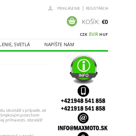
|
PRIHLÁSENIE
REGISTRÁCIA
KOŠÍK:
€0
EUR
CZK
HUF
LENIE, SVETLÁ
NAPÍŠTE NÁM
du obzvlášť v prípade, ak
otišmykovým povrchom
j priľnavosti, obzvlášť
u hmotnosť a vysokú