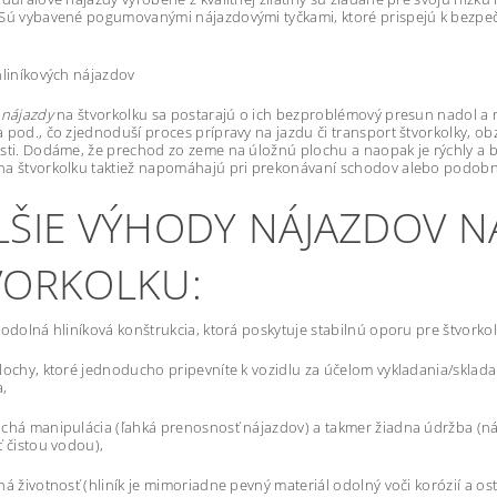
 Sú vybavené pogumovanými nájazdovými tyčkami, ktoré prispejú k bezpe
.
hliníkových nájazdov
 nájazdy
na štvorkolku sa postarajú o ich bezproblémový presun nadol a n
 pod., čo zjednoduší proces prípravy na jazdu či transport štvorkolky, obz
sti. Dodáme, že prechod zo zeme na úložnú plochu a naopak je rýchly a
na štvorkolku taktiež napomáhajú pri prekonávaní schodov alebo podobn
LŠIE VÝHODY NÁJAZDOV N
VORKOLKU:
 odolná hliníková konštrukcia, ktorá poskytuje stabilnú oporu pre štvorko
lochy, ktoré jednoducho pripevníte k vozidlu za účelom vykladania/skladan
a,
chá manipulácia (ľahká prenosnosť nájazdov) a takmer žiadna údržba (ná
ť čistou vodou),
ná životnosť (hliník je mimoriadne pevný materiál odolný voči korózií a 