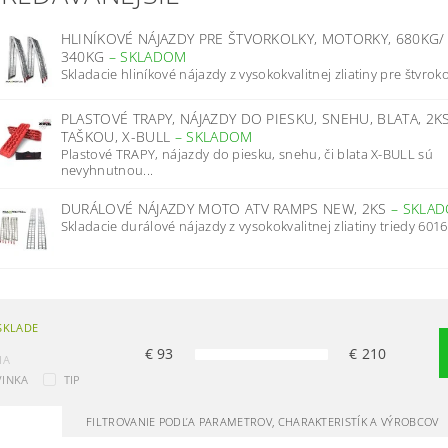
HLINÍKOVÉ NÁJAZDY PRE ŠTVORKOLKY, MOTORKY, 680KG/
340KG
–
SKLADOM
Skladacie hliníkové nájazdy z vysokokvalitnej zliatiny pre štvrokol
PLASTOVÉ TRAPY, NÁJAZDY DO PIESKU, SNEHU, BLATA, 2K
TAŠKOU, X-BULL
–
SKLADOM
Plastové TRAPY, nájazdy do piesku, snehu, či blata X-BULL sú
nevyhnutnou...
DURÁLOVÉ NÁJAZDY MOTO ATV RAMPS NEW, 2KS
–
SKLA
Skladacie durálové nájazdy z vysokokvalitnej zliatiny triedy 6016/
SKLADE
€
93
€
210
IA
INKA
TIP
FILTROVANIE PODĽA PARAMETROV, CHARAKTERISTÍK A VÝROBCOV