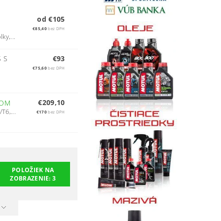
od €105
€85,40
bez DPH
ky,...
S S
€93
€75,60
bez DPH
€209,10
DOM
T6,...
€170
bez DPH
POLOŽIEK NA
ZOBRAZENIE:
3