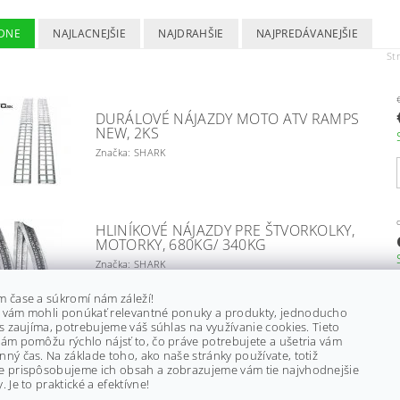
DNE
NAJLACNEJŠIE
NAJDRAHŠIE
NAJPREDÁVANEJŠIE
St
DURÁLOVÉ NÁJAZDY MOTO ATV RAMPS
NEW, 2KS
Značka: SHARK
HLINÍKOVÉ NÁJAZDY PRE ŠTVORKOLKY,
MOTORKY, 680KG/ 340KG
Značka: SHARK
–
10 %
m čase a súkromí nám záleží!
 vám mohli ponúkať relevantné ponuky a produkty, jednoducho
ás zaujíma, potrebujeme váš súhlas na využívanie cookies. Tieto
ám pomôžu rýchlo nájsť to, čo práve potrebujete a ušetria vám
ný čas. Na základe toho, ako naše stránky používate, totiž
PLASTOVÉ TRAPY, NÁJAZDY DO PIESKU,
e prispôsobujeme ich obsah a zobrazujeme vám tie najvhodnejšie
SNEHU, BLATA, 2KS S TAŠKOU, X-BULL
. Je to praktické a efektívne!
Značka: X-BULL