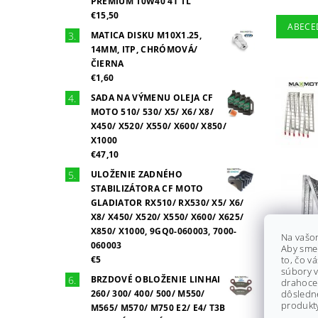
PREMIUM 10W40 4T 1L
€15,50
ABECE
MATICA DISKU M10X1.25,
14MM, ITP, CHRÓMOVÁ/
ČIERNA
€1,60
SADA NA VÝMENU OLEJA CF
MOTO 510/ 530/ X5/ X6/ X8/
X450/ X520/ X550/ X600/ X850/
X1000
€47,10
ULOŽENIE ZADNÉHO
STABILIZÁTORA CF MOTO
GLADIATOR RX510/ RX530/ X5/ X6/
X8/ X450/ X520/ X550/ X600/ X625/
X850/ X1000, 9GQ0-060003, 7000-
Na vašo
060003
Aby sme
€5
to, čo v
súbory v
BRZDOVÉ OBLOŽENIE LINHAI
drahocen
260/ 300/ 400/ 500/ M550/
dôsledn
produkty
M565/ M570/ M750 E2/ E4/ T3B