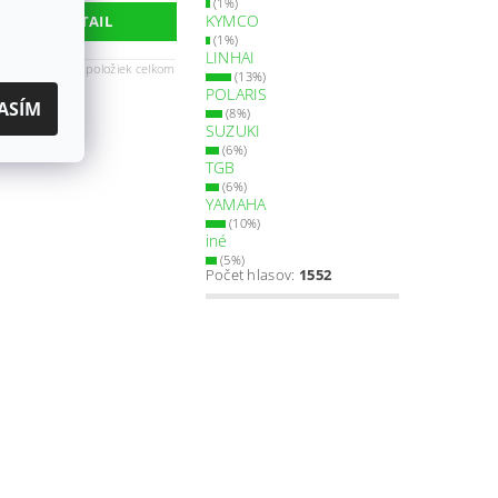
(1%)
KYMCO
DETAIL
(1%)
LINHAI
1
1
3
ránka
z
-
položiek celkom
(13%)
POLARIS
ASÍM
(8%)
SUZUKI
(6%)
TGB
(6%)
YAMAHA
(10%)
iné
(5%)
Počet hlasov:
1552