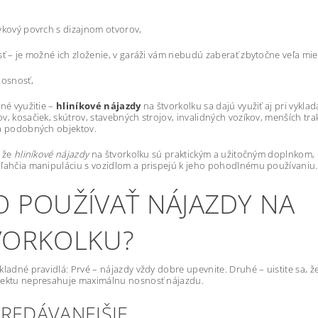
ykový povrch s dizajnom otvorov,
sť – je možné ich zloženie, v garáži vám nebudú zaberať zbytočne veľa mi
nosnosť,
nné využitie –
hliníkové nájazdy
na štvorkolku sa dajú využiť aj pri vyklad
v, kosačiek, skútrov, stavebných strojov, invalidných vozíkov, menších tr
a podobných objektov.
, že
hliníkové nájazdy
na štvorkolku sú praktickým a užitočným doplnkom, 
ľahčia manipuláciu s vozidlom a prispejú k jeho pohodlnému používaniu.
O POUŽÍVAŤ NÁJAZDY NA
VORKOLKU?
kladné pravidlá: Prvé – nájazdy vždy dobre upevnite. Druhé – uistite sa, ž
jektu nepresahuje maximálnu nosnosť nájazdu.
PREDÁVANEJŠIE