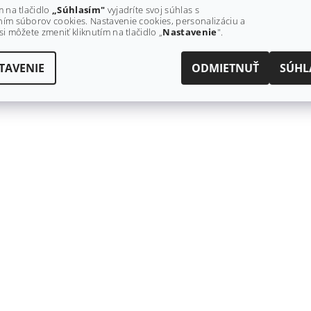
m na tlačidlo
„Súhlasím"
vyjadríte svoj súhlas s
ím súborov cookies. Nastavenie cookies, personalizáciu a
si môžete zmeniť kliknutím na tlačidlo „
Nastavenie
".
St
TAVENIE
ODMIETNUŤ
SÚHL