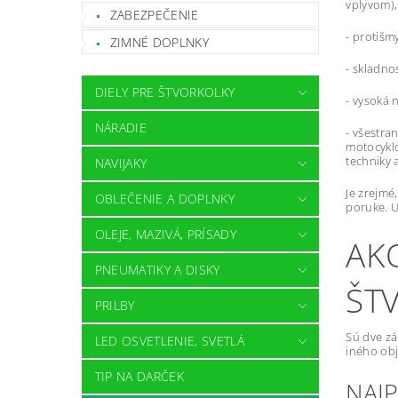
vplyvom),
ZABEZPEČENIE
- protišm
ZIMNÉ DOPLNKY
- skladno
DIELY PRE ŠTVORKOLKY
- vysoká 
NÁRADIE
- všestra
motocyklo
techniky 
NAVIJAKY
Je zrejmé
OBLEČENIE A DOPLNKY
poruke. U
OLEJE, MAZIVÁ, PRÍSADY
AK
PNEUMATIKY A DISKY
ŠT
PRILBY
Sú dve zá
LED OSVETLENIE, SVETLÁ
iného ob
TIP NA DARČEK
NAJ