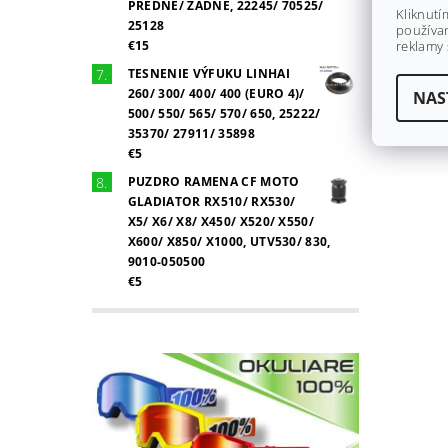
PREDNÉ/ ZADNÉ, 22245/ 70525/
Kliknutí
25128
používan
€15
reklamy 
TESNENIE VÝFUKU LINHAI
260/ 300/ 400/ 400 (EURO 4)/
NAS
500/ 550/ 565/ 570/ 650, 25222/
35370/ 27911/ 35898
€5
PUZDRO RAMENA CF MOTO
GLADIATOR RX510/ RX530/
X5/ X6/ X8/ X450/ X520/ X550/
X600/ X850/ X1000, UTV530/ 830,
9010-050500
€5