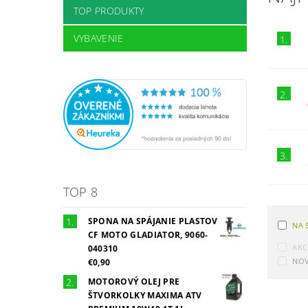
TOP PRODUKTY
VYBAVENIE
1.
2.
3.
TOP 8
SPONA NA SPÁJANIE PLASTOV
NA 
CF MOTO GLADIATOR, 9060-
AKC
040310
NOV
€0,90
MOTOROVÝ OLEJ PRE
ŠTVORKOLKY MAXIMA ATV