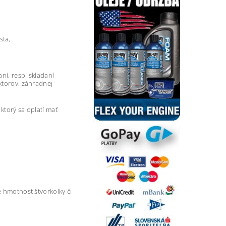
esta,
aní, resp. skladaní
aktorov, záhradnej
ktorý sa oplatí mať
e hmotnosť štvorkolky či