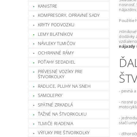
nosnosť.
KANISTRE
nájazdov
KOMPRESORY, OPRAVNÉ SADY
Použitie 
KRYTY PODVOZKU
Hliníkové
LEMY BLATNÍKOV
dodávky a
vzdialeno
NÁVLEKY TLMIČOV
nájazdy
OCHRANNÉ RÁMY
ĎA
POŤAHY SEDADIEL
PRÍVESNÉ VOZÍKY PRE
ŠT
ŠTVORKOLKY
RADLICE, PLUHY NA SNEH
- pevná a
SAMOLEPKY
- nosné p
SPÄTNÉ ZRKADLÁ
motocykl
ŤAŽNÉ NA ŠTVORKOLKU
- jednodu
stačí umy
TLMIČE RIADENIA
VÝFUKY PRE ŠTVORKOLKY
- dlhoroč