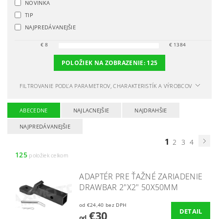
NOVINKA
TIP
NAJPREDÁVANEJŠIE
€
8
€
1384
POLOŽIEK NA ZOBRAZENIE:
125
FILTROVANIE PODĽA PARAMETROV, CHARAKTERISTÍK A VÝROBCOV
ABECEDNE
NAJLACNEJŠIE
NAJDRAHŠIE
NAJPREDÁVANEJŠIE
1
2
3
4
125
položiek celkom
ADAPTÉR PRE ŤAŽNÉ ZARIADENIE
DRAWBAR 2"X2" 50X50MM
od €24,40 bez DPH
DETAIL
€30
od