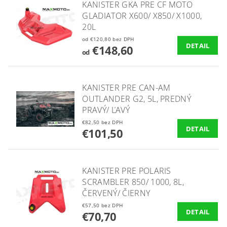
KANISTER GKA PRE CF MOTO
GLADIATOR X600/ X850/ X1000,
20L
od €120,80 bez DPH
DETAIL
€148,60
od
KANISTER PRE CAN-AM
OUTLANDER G2, 5L, PREDNÝ
PRAVÝ/ ĽAVÝ
€82,50 bez DPH
DETAIL
€101,50
KANISTER PRE POLARIS
SCRAMBLER 850/ 1000, 8L,
ČERVENÝ/ ČIERNY
€57,50 bez DPH
DETAIL
€70,70