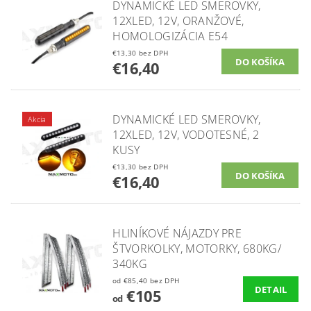
DYNAMICKÉ LED SMEROVKY,
12XLED, 12V, ORANŽOVÉ,
HOMOLOGIZÁCIA E54
€13,30 bez DPH
€16,40
DYNAMICKÉ LED SMEROVKY,
Akcia
12XLED, 12V, VODOTESNÉ, 2
KUSY
€13,30 bez DPH
€16,40
HLINÍKOVÉ NÁJAZDY PRE
ŠTVORKOLKY, MOTORKY, 680KG/
340KG
od €85,40 bez DPH
DETAIL
€105
od