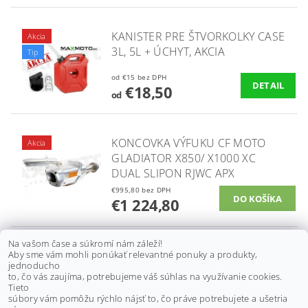
KANISTER PRE ŠTVORKOLKY CASE
Akcia
3L, 5L + ÚCHYT, AKCIA
Tip
od €15 bez DPH
DETAIL
€18,50
od
KONCOVKA VÝFUKU CF MOTO
Akcia
GLADIATOR X850/ X1000 XC
DUAL SLIPON RJWC APX
€995,80 bez DPH
€1 224,80
Na vašom čase a súkromí nám záleží!
KONCOVKA VÝFUKU CF MOTO
Aby sme vám mohli ponúkať relevantné ponuky a produkty,
Najpredávanejšie
jednoducho
X850/ X1000 G3 RJWC APX
to, čo vás zaujíma, potrebujeme váš súhlas na využívanie cookies.
ALUMINIUM SLIP-ON
Tieto
súbory vám pomôžu rýchlo nájsť to, čo práve potrebujete a ušetria
€853,70 bez DPH