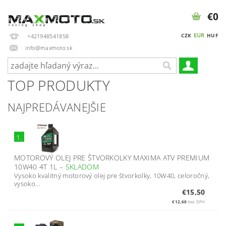
€0
EUR
CZK
HUF
+421948541858
info@maxmoto.sk
TOP PRODUKTY
NAJPREDÁVANEJŠIE
1.
MOTOROVÝ OLEJ PRE ŠTVORKOLKY MAXIMA ATV PREMIUM
10W40 4T 1L
–
SKLADOM
Vysoko kvalitný motorový olej pre štvorkolky, 10W40, celoročný,
vysoko...
€15,50
€12,60
bez DPH