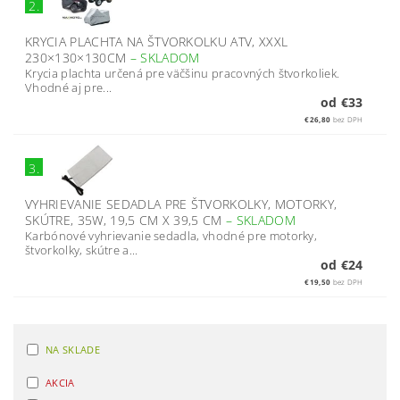
2.
KRYCIA PLACHTA NA ŠTVORKOLKU ATV, XXXL
230×130×130CM
–
SKLADOM
Krycia plachta určená pre väčšinu pracovných štvorkoliek.
Vhodné aj pre...
od €33
€26,80
bez DPH
3.
VYHRIEVANIE SEDADLA PRE ŠTVORKOLKY, MOTORKY,
SKÚTRE, 35W, 19,5 CM X 39,5 CM
–
SKLADOM
Karbónové vyhrievanie sedadla, vhodné pre motorky,
štvorkolky, skútre a...
od €24
€19,50
bez DPH
NA SKLADE
AKCIA