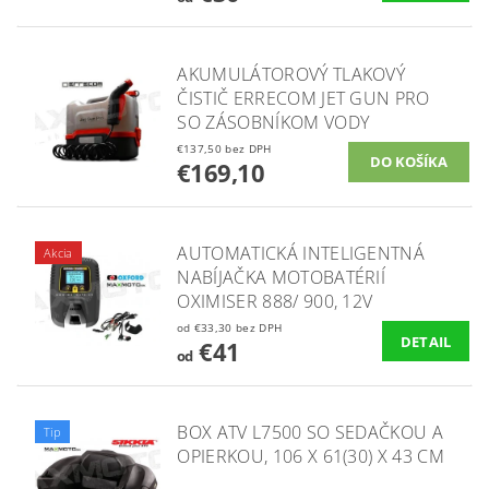
AKUMULÁTOROVÝ TLAKOVÝ
ČISTIČ ERRECOM JET GUN PRO
SO ZÁSOBNÍKOM VODY
€137,50 bez DPH
€169,10
AUTOMATICKÁ INTELIGENTNÁ
Akcia
NABÍJAČKA MOTOBATÉRIÍ
OXIMISER 888/ 900, 12V
od €33,30 bez DPH
DETAIL
€41
od
BOX ATV L7500 SO SEDAČKOU A
Tip
OPIERKOU, 106 X 61(30) X 43 CM