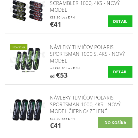
SCRAMBLER 1000, 4KS - NOVÝ
MODEL
€33,30 bez DPH
DETAIL
€41
NÁVLEKY TLMIČOV POLARIS
Novinka
SPORTSMAN 1000 S, 4KS - NOVÝ
MODEL
od €43,10 bez DPH
DETAIL
€53
od
NÁVLEKY TLMIČOV POLARIS
SPORTSMAN 1000, 4KS - NOVÝ
MODEL ČIERNO/ ZELENÉ
€33,30 bez DPH
€41