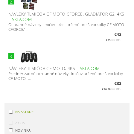
2.
NÁVLEKY TLMIČOV CF MOTO CFORCE, GLADIÁTOR G2, 4KS
–
SKLADOM
Ochranné návleky tlmičov - 4ks, určené pre štvorkolky CF MOTO
CFORCE/...
€43
€35
bez DPH
3.
NÁVLEKY TLMIČOV CF MOTO, 4KS
–
SKLADOM
Predné/ zadné ochranné návleky tlmičov určené pre štvorkolky
CF MOTO -...
€33
€26,80
bez DPH
NA SKLADE
AKCIA
NOVINKA