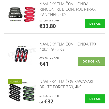
NÁVLEKY TLMIČOV HONDA
RINCON, RUBICON, FOURTRAX,
RANCHER, 4KS
€27,50 bez DPH
DETAIL
€33,80
NÁVLEKY TLMIČOV HONDA TRX
400/ 450, 3KS
€33,30 bez DPH
€41
NÁVLEKY TLMIČOV KAWASAKI
Novinka
BRUTE FORCE 750, 4KS
od €26 bez DPH
DETAIL
€32
od