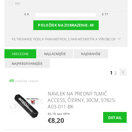
TIP
€
8
€
77
POLOŽIEK NA ZOBRAZENIE:
49
FILTROVANIE PODĽA PARAMETROV, CHARAKTERISTÍK A VÝROBCOV
ABECEDNE
NAJLACNEJŠIE
NAJDRAHŠIE
NAJPREDÁVANEJŠIE
1
2
49
položiek celkom
NÁVLEK NA PREDNÝ TLMIČ
ACCESS, ČIERNY, 30CM, 97825-
A03-011-BK
€6,70 bez DPH
DETAIL
€8,20