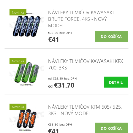
NÁVLEKY TLMIČOV KAWASAKI
Novinka
BRUTE FORCE, 4KS - NOVÝ
MODEL
€33,30 bez DPH
€41
NÁVLEKY TLMIČOV KAWASAKI KFX
Novinka
700, 3KS
od €25,80 bez DPH
DETAIL
€31,70
od
NÁVLEKY TLMIČOV KTM 505/ 525,
Novinka
3KS - NOVÝ MODEL
€33,30 bez DPH
€41