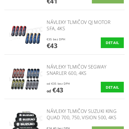
€41
NÁVLEKY TLMIČOV QJ MOTOR
SFA, 4KS
€35 bez DPH
DETAIL
€43
NÁVLEKY TLMIČOV SEGWAY
SNARLER 600, 4KS
od €35 bez DPH
DETAIL
€43
od
NÁVLEKY TLMIČOV SUZUKI KING
QUAD 700, 750, VISION 500, 4KS
€24,40 bez DPH