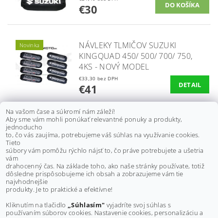
€30
NÁVLEKY TLMIČOV SUZUKI
Novinka
KINGQUAD 450/ 500/ 700/ 750,
4KS - NOVÝ MODEL
€33,30 bez DPH
DETAIL
€41
Na vašom čase a súkromí nám záleží!
Aby sme vám mohli ponúkať relevantné ponuky a produkty,
NÁVLEKY TLMIČOV SUZUKI LTZ
jednoducho
to, čo vás zaujíma, potrebujeme váš súhlas na využívanie cookies.
400, LTR 450, 3KS
Tieto
súbory vám pomôžu rýchlo nájsť to, čo práve potrebujete a ušetria
€28,30 bez DPH
vám
DETAIL
€34,80
drahocenný čas. Na základe toho, ako naše stránky používate, totiž
dôsledne prispôsobujeme ich obsah a zobrazujeme vám tie
najvhodnejšie
ĎALŠIE PRODUKTY
produkty. Je to praktické a efektívne!
Kliknutím na tlačidlo
„Súhlasím"
vyjadríte svoj súhlas s
1
používaním súborov cookies. Nastavenie cookies, personalizáciu a
2