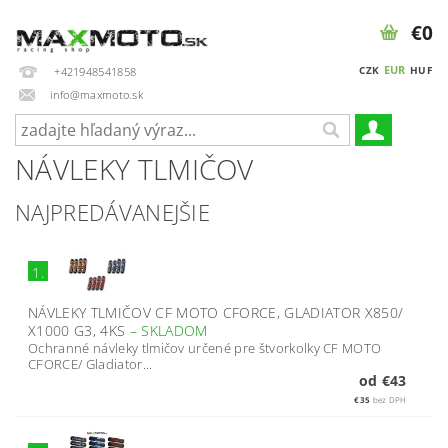
€0
EUR
CZK
HUF
+421948541858
info@maxmoto.sk
NÁVLEKY TLMIČOV
NAJPREDÁVANEJŠIE
1.
NÁVLEKY TLMIČOV CF MOTO CFORCE, GLADIATOR X850/
X1000 G3, 4KS
–
SKLADOM
Ochranné návleky tlmičov určené pre štvorkolky CF MOTO
CFORCE/ Gladiator...
od €43
€35
bez DPH