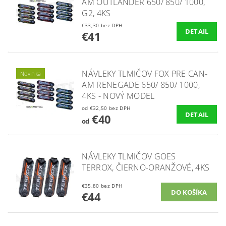
AM OUTLANDER 650/ 850/ 1000,
G2, 4KS
€33,30 bez DPH
DETAIL
€41
NÁVLEKY TLMIČOV FOX PRE CAN-
Novinka
AM RENEGADE 650/ 850/ 1000,
4KS - NOVÝ MODEL
od €32,50 bez DPH
DETAIL
€40
od
NÁVLEKY TLMIČOV GOES
TERROX, ČIERNO-ORANŽOVÉ, 4KS
€35,80 bez DPH
€44