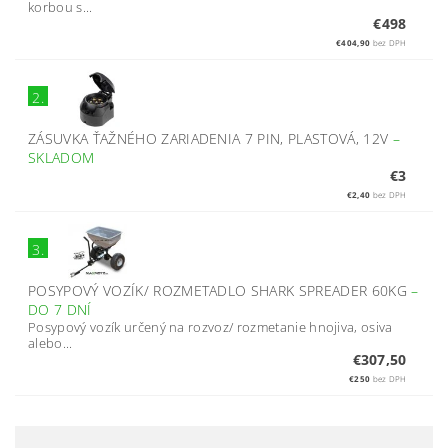
korbou s...
€498
€404,90
bez DPH
2.
ZÁSUVKA ŤAŽNÉHO ZARIADENIA 7 PIN, PLASTOVÁ, 12V
–
SKLADOM
€3
€2,40
bez DPH
3.
POSYPOVÝ VOZÍK/ ROZMETADLO SHARK SPREADER 60KG
–
DO 7 DNÍ
Posypový vozík určený na rozvoz/ rozmetanie hnojiva, osiva
alebo...
€307,50
€250
bez DPH