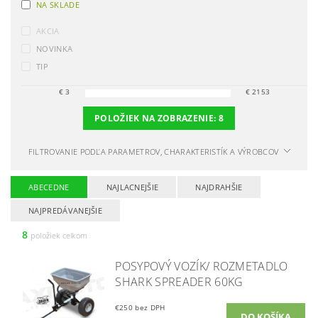
NA SKLADE
AKCIA
NOVINKA
TIP
€
3
€
2153
POLOŽIEK NA ZOBRAZENIE:
8
FILTROVANIE PODĽA PARAMETROV, CHARAKTERISTÍK A VÝROBCOV
ABECEDNE
NAJLACNEJŠIE
NAJDRAHŠIE
NAJPREDÁVANEJŠIE
8
položiek celkom
POSYPOVÝ VOZÍK/ ROZMETADLO
SHARK SPREADER 60KG
€250 bez DPH