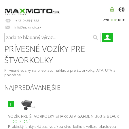
€0
EUR
CZK
HUF
+421948541858
info@maxmoto.sk
PRÍVESNÉ VOZÍKY PRE
ŠTVORKOLKY
Prívesné vozíky na prepravu nákladu pre štvorkolky, ATV, UTV a
podobne.
NAJPREDÁVANEJŠIE
1.
VOZÍK PRE ŠTVORKOLKY SHARK ATV GARDEN 300 S BLACK
–
DO 7 DNÍ
Praktický ľahký sklápací vozík za štvorkolku s veľkou plastovou