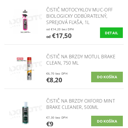
ČISTIČ MOTOCYKLOV MUC-OFF
BIOLOGICKY ODBÚRATEĽNÝ,
SPREJOVÁ FĽAŠA, 1L
od €14,20 bez DPH
DETAIL
€17,50
od
ČISTIČ NA BRZDY MOTUL BRAKE
CLEAN, 750 ML
€6,70 bez DPH
€8,20
ČISTIČ NA BRZDY OXFORD MINT
BRAKE CLEANER, 500ML
€7,30 bez DPH
€9