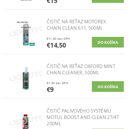
€15
ČISTIČ NA REŤAZ MOTOREX
CHAIN CLEAN 611, 500ML
€11,80 bez DPH
€14,50
ČISTIČ NA REŤAZ OXFORD MINT
CHAIN CLEANER, 500ML
€7,30 bez DPH
€9
ČISTIČ PALIVOVÉHO SYSTÉMU
MOTUL BOOST AND CLEAN 2T/4T
200ML