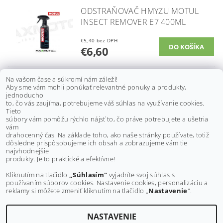
ODSTRAŇOVAČ HMYZU MOTUL
INSECT REMOVER E7 400ML
€5,40 bez DPH
€6,60
Na vašom čase a súkromí nám záleží!
OCHRANNÝ PROSTRIEDOK MUC-
Aby sme vám mohli ponúkať relevantné ponuky a produkty,
jednoducho
OFF MOTORCYCLE PROTECTANT
to, čo vás zaujíma, potrebujeme váš súhlas na využívanie cookies.
608, 500ML
Tieto
súbory vám pomôžu rýchlo nájsť to, čo práve potrebujete a ušetria
od €12,50 bez DPH
vám
DETAIL
€15,40
od
drahocenný čas. Na základe toho, ako naše stránky používate, totiž
dôsledne prispôsobujeme ich obsah a zobrazujeme vám tie
najvhodnejšie
ĎALŠIE PRODUKTY
produkty. Je to praktické a efektívne!
Kliknutím na tlačidlo
„Súhlasím"
vyjadríte svoj súhlas s
1
2
3
používaním súborov cookies. Nastavenie cookies, personalizáciu a
reklamy si môžete zmeniť kliknutím na tlačidlo „
Nastavenie
".
NASTAVENIE