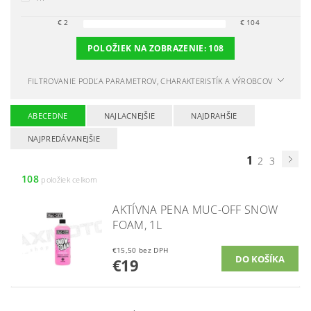
€
2
€
104
POLOŽIEK NA ZOBRAZENIE:
108
FILTROVANIE PODĽA PARAMETROV, CHARAKTERISTÍK A VÝROBCOV
ABECEDNE
NAJLACNEJŠIE
NAJDRAHŠIE
NAJPREDÁVANEJŠIE
1
2
3
108
položiek celkom
AKTÍVNA PENA MUC-OFF SNOW
FOAM, 1L
€15,50 bez DPH
€19