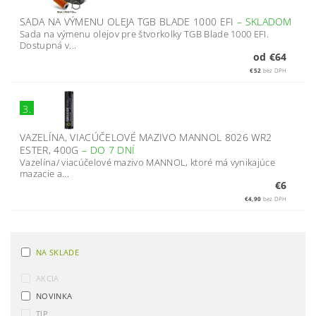
SADA NA VÝMENU OLEJA TGB BLADE 1000 EFI
–
SKLADOM
Sada na výmenu olejov pre štvorkolky TGB Blade 1000 EFI.
Dostupná v...
od €64
€52
bez DPH
3.
VAZELÍNA, VIACÚČELOVÉ MAZIVO MANNOL 8026 WR2
ESTER, 400G
–
DO 7 DNÍ
Vazelína/ viacúčelové mazivo MANNOL, ktoré má vynikajúce
mazacie a...
€6
€4,90
bez DPH
NA SKLADE
AKCIA
NOVINKA
TIP