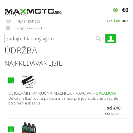
€0
EUR
CZK
HUF
+421948541858
info@maxmoto.sk
ÚDRŽBA
NAJPREDÁVANEJŠIE
1.
DEKALAMITKA/ RUČNÁ MAZNICA - PÁKOVÁ
–
SKLADOM
Dekalamitka/ ručná páková maznica pre jednoduché a rýchle
doplnenie maziva.
od €16
€13
bez DPH
2.