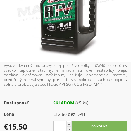
Vysoko kvalitný motorový olej pre štvorkolky, 10W40, celoročný,
vysoko teplotne stabilný, eliminácia strihové nestability oleja,
odoláva extrémnym zaťažením, znižuje opotrebenie motora,
predĺžený interval výmeny, pre motory s mokrou aj suchou spojkou,
spĺňa a prekračuje špecifikácie API SG / CC a JASO -MA 4T.
Dostupnosť
SKLADOM
(>5 ks)
Cena
€12,60 bez DPH
€15,50