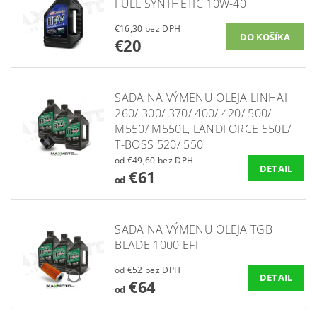
FULL SYNTHETIC 10W-40
€16,30 bez DPH
€20
SADA NA VÝMENU OLEJA LINHAI
260/ 300/ 370/ 400/ 420/ 500/
M550/ M550L, LANDFORCE 550L/
T-BOSS 520/ 550
od €49,60 bez DPH
DETAIL
€61
od
SADA NA VÝMENU OLEJA TGB
BLADE 1000 EFI
od €52 bez DPH
DETAIL
€64
od