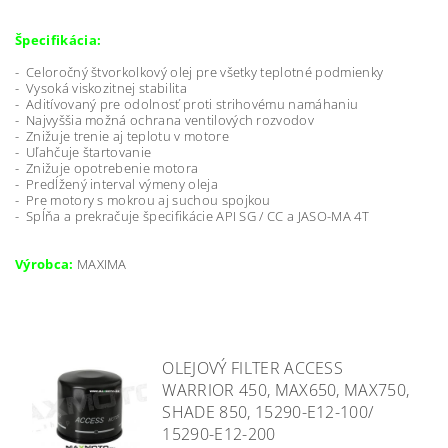
Špecifikácia:
- Celoročný štvorkolkový olej pre všetky teplotné podmienky
- Vysoká viskozitnej stabilita
- Aditívovaný pre odolnosť proti strihovému namáhaniu
- Najvyššia možná ochrana ventilových rozvodov
- Znižuje trenie aj teplotu v motore
- Uľahčuje štartovanie
- Znižuje opotrebenie motora
- Predĺžený interval výmeny oleja
- Pre motory s mokrou aj suchou spojkou
- Spĺňa a prekračuje špecifikácie API SG / CC a JASO-MA 4T
Výrobca:
MAXIMA
OLEJOVÝ FILTER ACCESS
WARRIOR 450, MAX650, MAX750,
SHADE 850, 15290-E12-100/
15290-E12-200