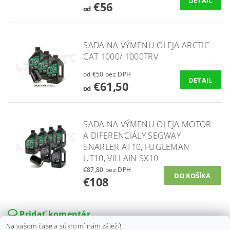
DETAIL
€56
od
SADA NA VÝMENU OLEJA ARCTIC
CAT 1000/ 1000TRV
od €50 bez DPH
DETAIL
€61,50
od
SADA NA VÝMENU OLEJA MOTOR
A DIFERENCIÁLY SEGWAY
SNARLER AT10, FUGLEMAN
UT10, VILLAIN SX10
€87,80 bez DPH
€108
Pridať komentár
Na vašom čase a súkromí nám záleží!