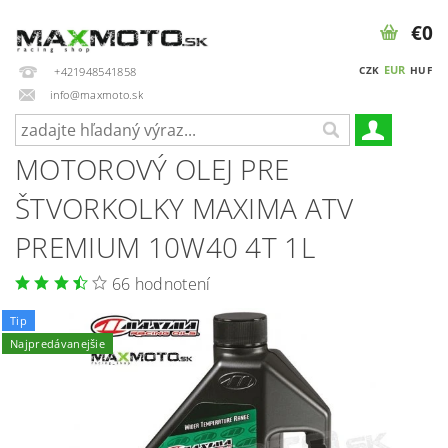
€0
EUR
CZK
HUF
+421948541858
info@maxmoto.sk
MOTOROVÝ OLEJ PRE
ŠTVORKOLKY MAXIMA ATV
PREMIUM 10W40 4T 1L
66 hodnotení
Tip
Najpredávanejšie