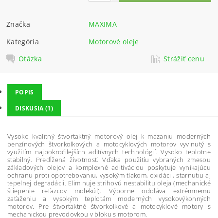
Značka
MAXIMA
Kategória
Motorové oleje
Otázka
Strážiť cenu
POPIS
DISKUSIA (1)
Vysoko kvalitný štvortaktný motorový olej k mazaniu moderných
benzínových štvorkolkových a motocyklových motorov vyvinutý s
využitím najpokročilejších aditívnych technológií. Vysoko teplotne
stabilný. Predĺžená životnosť. Vďaka použitiu vybraných zmesou
základových olejov a komplexné aditiváciou poskytuje vynikajúcu
ochranu proti opotrebovaniu, vysokým tlakom, oxidácii, starnutiu aj
tepelnej degradácii. Eliminuje strihovú nestabilitu oleja (mechanické
štiepenie reťazcov molekúl). Výborne odoláva extrémnemu
zaťaženiu a vysokým teplotám moderných vysokovýkonných
motorov. Pre štvortaktné štvorkolkové a motocyklové motory s
mechanickou prevodovkou v bloku s motorom.