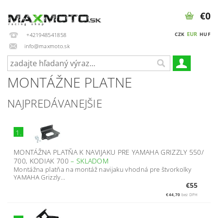
€0
EUR
CZK
HUF
+421948541858
info@maxmoto.sk
MONTÁŽNE PLATNE
NAJPREDÁVANEJŠIE
1.
MONTÁŽNA PLATŇA K NAVIJAKU PRE YAMAHA GRIZZLY 550/
700, KODIAK 700
–
SKLADOM
Montážna platňa na montáž navijaku vhodná pre štvorkolky
YAMAHA Grizzly...
€55
€44,70
bez DPH