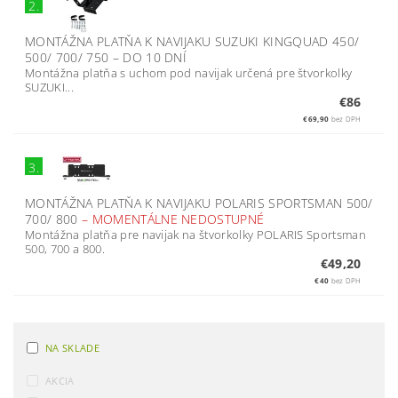
2.
MONTÁŽNA PLATŇA K NAVIJAKU SUZUKI KINGQUAD 450/
500/ 700/ 750
–
DO 10 DNÍ
Montážna platňa s uchom pod navijak určená pre štvorkolky
SUZUKI...
€86
€69,90
bez DPH
3.
MONTÁŽNA PLATŇA K NAVIJAKU POLARIS SPORTSMAN 500/
700/ 800
–
MOMENTÁLNE NEDOSTUPNÉ
Montážna platňa pre navijak na štvorkolky POLARIS Sportsman
500, 700 a 800.
€49,20
€40
bez DPH
NA SKLADE
AKCIA