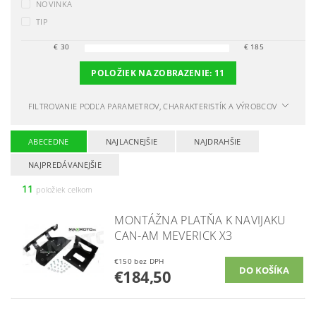
NOVINKA
TIP
€
30
€
185
POLOŽIEK NA ZOBRAZENIE:
11
FILTROVANIE PODĽA PARAMETROV, CHARAKTERISTÍK A VÝROBCOV
ABECEDNE
NAJLACNEJŠIE
NAJDRAHŠIE
NAJPREDÁVANEJŠIE
11
položiek celkom
MONTÁŽNA PLATŇA K NAVIJAKU
CAN-AM MEVERICK X3
€150 bez DPH
€184,50