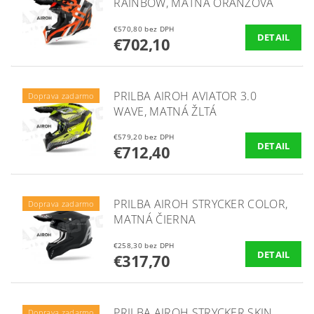
RAINBOW, MATNÁ ORANŽOVÁ
€570,80 bez DPH
DETAIL
€702,10
PRILBA AIROH AVIATOR 3.0
Doprava zadarmo
WAVE, MATNÁ ŽLTÁ
€579,20 bez DPH
DETAIL
€712,40
PRILBA AIROH STRYCKER COLOR,
Doprava zadarmo
MATNÁ ČIERNA
€258,30 bez DPH
DETAIL
€317,70
PRILBA AIROH STRYCKER SKIN,
Doprava zadarmo