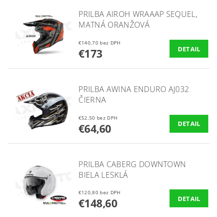
PRILBA AIROH WRAAAP SEQUEL,
MATNÁ ORANŽOVÁ
€140,70 bez DPH
DETAIL
€173
PRILBA AWINA ENDURO AJ032
ČIERNA
€52,50 bez DPH
DETAIL
€64,60
PRILBA CABERG DOWNTOWN
BIELA LESKLÁ
€120,80 bez DPH
DETAIL
€148,60