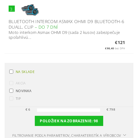
3.
BLUETOOTH INTERCOM ASMAX OHMI D9 BLUETOOTH-6
DUALL, CLIP
–
DO 7 DNÍ
Moto interkom Asmax OHMI D9 (sada 2 kusov) zabezpečuje
spoľahlivú...
€121
€98,40
bez DPH
NA SKLADE
AKCIA
NOVINKA
TIP
€
6
€
798
POLOŽIEK NA ZOBRAZENIE:
98
FILTROVANIE PODĽA PARAMETROV, CHARAKTERISTÍK A VÝROBCOV