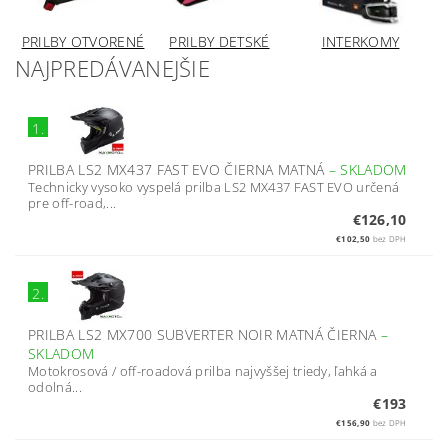
PRILBY OTVORENÉ
PRILBY DETSKÉ
INTERKOMY
NAJPREDÁVANEJŠIE
1.
PRILBA LS2 MX437 FAST EVO ČIERNA MATNÁ
–
SKLADOM
Technicky vysoko vyspelá prilba LS2 MX437 FAST EVO určená
pre off-road,...
€126,10
€102,50
bez DPH
2.
PRILBA LS2 MX700 SUBVERTER NOIR MATNÁ ČIERNA
–
SKLADOM
Motokrosová / off-roadová prilba najvyššej triedy, ľahká a
odolná...
€193
€156,90
bez DPH