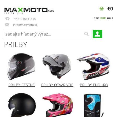
€0
EUR
CZK
HUF
+421948541858
info@maxmoto.sk
PRILBY
PRILBY CESTNÉ
PRILBY OTVÁRACIE
PRILBY ENDURO