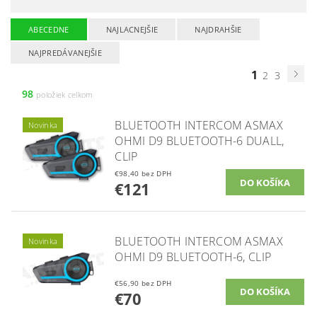
ABECEDNE
NAJLACNEJŠIE
NAJDRAHŠIE
NAJPREDÁVANEJŠIE
1
2
3
98
položiek celkom
BLUETOOTH INTERCOM ASMAX
Novinka
OHMI D9 BLUETOOTH-6 DUALL,
CLIP
€98,40 bez DPH
€121
BLUETOOTH INTERCOM ASMAX
Novinka
OHMI D9 BLUETOOTH-6, CLIP
€56,90 bez DPH
€70