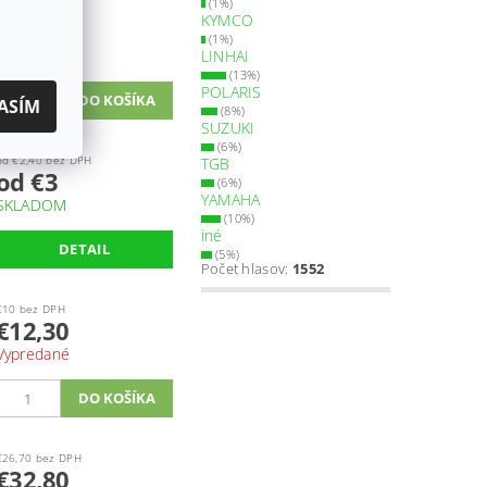
(1%)
€39,80 bez DPH
KYMCO
€49
(1%)
SKLADOM
LINHAI
(13%)
POLARIS
ASÍM
(8%)
SUZUKI
(6%)
od €2,40 bez DPH
TGB
od €3
(6%)
YAMAHA
SKLADOM
(10%)
iné
DETAIL
(5%)
Počet hlasov:
1552
€10 bez DPH
€12,30
Vypredané
€26,70 bez DPH
€32,80