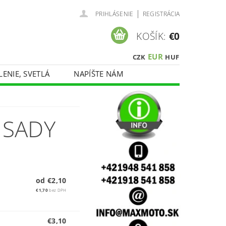
|
PRIHLÁSENIE
REGISTRÁCIA
KOŠÍK:
€0
EUR
CZK
HUF
LENIE, SVETLÁ
NAPÍŠTE NÁM
 SADY
od €2,10
€1,70
bez DPH
€3,10