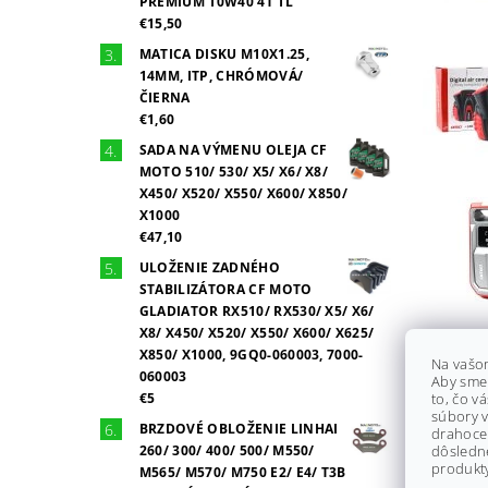
PREMIUM 10W40 4T 1L
€15,50
MATICA DISKU M10X1.25,
14MM, ITP, CHRÓMOVÁ/
ČIERNA
€1,60
SADA NA VÝMENU OLEJA CF
MOTO 510/ 530/ X5/ X6/ X8/
X450/ X520/ X550/ X600/ X850/
X1000
€47,10
ULOŽENIE ZADNÉHO
STABILIZÁTORA CF MOTO
GLADIATOR RX510/ RX530/ X5/ X6/
X8/ X450/ X520/ X550/ X600/ X625/
X850/ X1000, 9GQ0-060003, 7000-
Na vašo
060003
Aby sme
€5
to, čo v
súbory v
BRZDOVÉ OBLOŽENIE LINHAI
drahocen
260/ 300/ 400/ 500/ M550/
dôsledn
produkty
M565/ M570/ M750 E2/ E4/ T3B