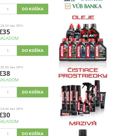
€28,50 bez DPH
€35
SKLADOM
€30,90 bez DPH
€38
SKLADOM
€24,40 bez DPH
€30
SKLADOM