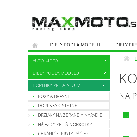
DIELY PODĽA MODELU
DIELY PR
OBCHODNÉ PODMIENKY
KONTAKTY
AUTO MOTO
KO
DIELY PODĽA MODELU
DOPLNKY PRE ATV, UTV
NAJ
BOXY A BRAŠNE
DOPLNKY OSTATNÉ
DRŽIAKY NA ZBRANE A NÁRADIE
1.
NÁJAZDY PRE ŠTVORKOLKY
CHRÁNIČE, KRYTY PÁČIEK