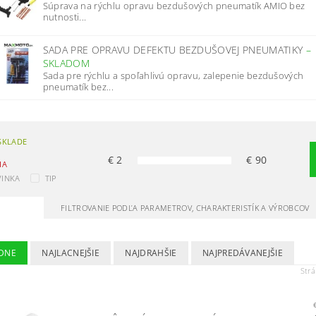
Súprava na rýchlu opravu bezdušových pneumatík AMIO bez
nutnosti...
SADA PRE OPRAVU DEFEKTU BEZDUŠOVEJ PNEUMATIKY
–
SKLADOM
Sada pre rýchlu a spoľahlivú opravu, zalepenie bezdušových
pneumatík bez...
SKLADE
€
2
€
90
IA
INKA
TIP
FILTROVANIE PODĽA PARAMETROV, CHARAKTERISTÍK A VÝROBCOV
DNE
NAJLACNEJŠIE
NAJDRAHŠIE
NAJPREDÁVANEJŠIE
Str