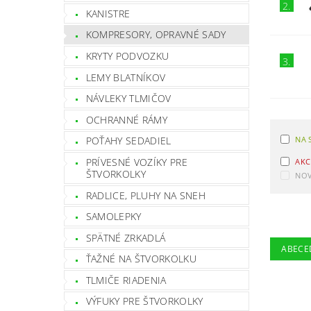
2.
KANISTRE
KOMPRESORY, OPRAVNÉ SADY
KRYTY PODVOZKU
3.
LEMY BLATNÍKOV
NÁVLEKY TLMIČOV
OCHRANNÉ RÁMY
NA 
POŤAHY SEDADIEL
PRÍVESNÉ VOZÍKY PRE
AKC
ŠTVORKOLKY
NOV
RADLICE, PLUHY NA SNEH
SAMOLEPKY
SPÄTNÉ ZRKADLÁ
ABECE
ŤAŽNÉ NA ŠTVORKOLKU
TLMIČE RIADENIA
VÝFUKY PRE ŠTVORKOLKY