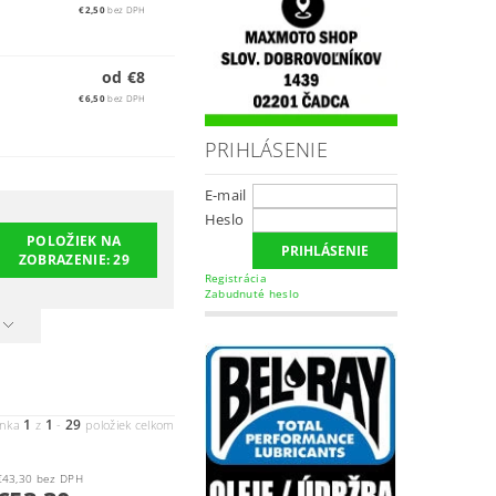
€2,50
bez DPH
od €8
€6,50
bez DPH
PRIHLÁSENIE
E-mail
Heslo
POLOŽIEK NA
ZOBRAZENIE:
29
Registrácia
Zabudnuté heslo
1
1
29
ánka
z
-
položiek celkom
€43,30 bez DPH