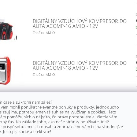
DIGITÁLNY VZDUCHOVÝ KOMPRESOR DO
AUTA ACOMP-16 AMIO - 12V
Značka: AMIO
DIGITÁLNY VZDUCHOVÝ KOMPRESOR DO
AUTA ACOMP-18 AMIO - 12V
Značka: AMIO
m čase a súkromí nám záleží!
DIGITÁLNY VZDUCHOVÝ KOMPRESOR DO
 vám mohli ponúkať relevantné ponuky a produkty, jednoducho
AUTA STEELMATE TI PO7
ás zaujíma, potrebujeme váš súhlas na využívanie cookies. Tieto
ám pomôžu rýchlo nájsť to, čo práve potrebujete a ušetria vám
Značka: STEELMATE
ný čas. Na základe toho, ako naše stránky používate, totiž
e prispôsobujeme ich obsah a zobrazujeme vám tie najvhodnejšie
. Je to praktické a efektívne!