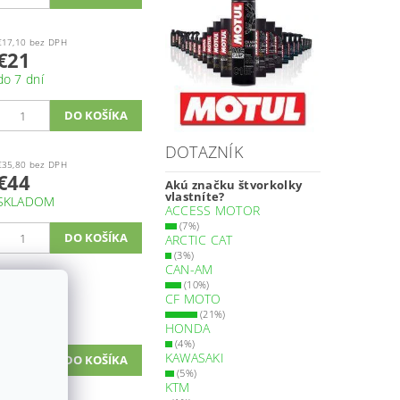
€17,10 bez DPH
€21
do 7 dní
DOTAZNÍK
€35,80 bez DPH
€44
Akú značku štvorkolky
vlastníte?
SKLADOM
ACCESS MOTOR
(7%)
ARCTIC CAT
(3%)
CAN-AM
(10%)
€33,30 bez DPH
CF MOTO
€41
(21%)
SKLADOM
HONDA
(4%)
KAWASAKI
(5%)
KTM