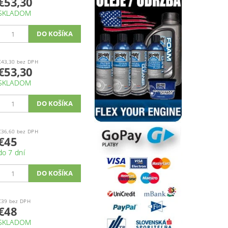
€53,30
SKLADOM
€43,30 bez DPH
€53,30
SKLADOM
€36,60 bez DPH
€45
do 7 dní
€39 bez DPH
€48
SKLADOM