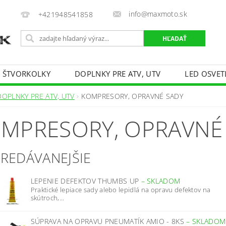
info@maxmoto.sk
+421948541858
E ŠTVORKOLKY
DOPLNKY PRE ATV, UTV
LED OSVET
DOPLNKY PRE ATV, UTV
KOMPRESORY, OPRAVNÉ SADY
MPRESORY, OPRAVNÉ
PREDÁVANEJŠIE
LEPENIE DEFEKTOV THUMBS UP
–
SKLADOM
Praktické lepiace sady alebo lepidlá na opravu defektov na
skútroch,...
SÚPRAVA NA OPRAVU PNEUMATÍK AMIO - 8KS
–
SKLADOM