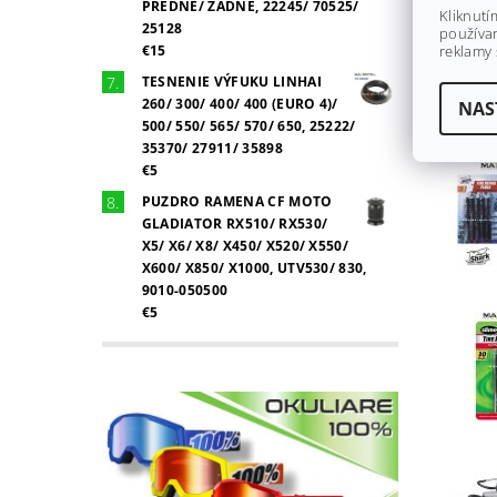
PREDNÉ/ ZADNÉ, 22245/ 70525/
Kliknutí
25128
používan
€15
reklamy 
TESNENIE VÝFUKU LINHAI
260/ 300/ 400/ 400 (EURO 4)/
NAS
500/ 550/ 565/ 570/ 650, 25222/
35370/ 27911/ 35898
€5
PUZDRO RAMENA CF MOTO
GLADIATOR RX510/ RX530/
X5/ X6/ X8/ X450/ X520/ X550/
X600/ X850/ X1000, UTV530/ 830,
9010-050500
€5