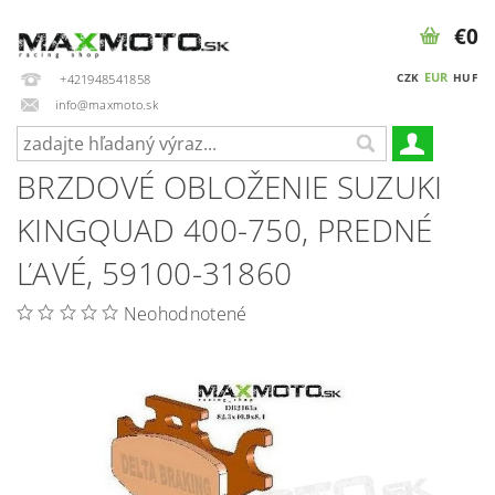
€0
EUR
CZK
HUF
+421948541858
info@maxmoto.sk
BRZDOVÉ OBLOŽENIE SUZUKI
KINGQUAD 400-750, PREDNÉ
ĽAVÉ, 59100-31860
Neohodnotené