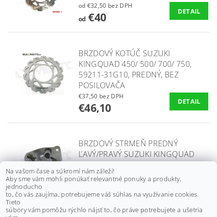
od €32,50 bez DPH
DETAIL
€40
od
BRZDOVÝ KOTÚČ SUZUKI
KINGQUAD 450/ 500/ 700/ 750,
59211-31G10, PREDNÝ, BEZ
POSILOVAČA
€37,50 bez DPH
DETAIL
€46,10
BRZDOVÝ STRMEŇ PREDNÝ
ĽAVÝ/PRAVÝ SUZUKI KINGQUAD
400/ 450/ 500/ 700/ 750, 59300-
Na vašom čase a súkromí nám záleží!
31G01-999/ 59300-31G00-999/
Aby sme vám mohli ponúkať relevantné ponuky a produkty,
59100-31G00
jednoducho
to, čo vás zaujíma, potrebujeme váš súhlas na využívanie cookies.
€60,20 bez DPH
Tieto
DETAIL
€74
súbory vám pomôžu rýchlo nájsť to, čo práve potrebujete a ušetria