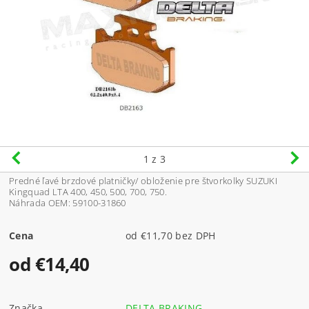
1
z 3
Predné ľavé brzdové platničky/ obloženie pre štvorkolky SUZUKI
Kingquad LTA 400, 450, 500, 700, 750.
Náhrada OEM: 59100-31860
Cena
od €11,70 bez DPH
od €14,40
Značka
DELTA BRAKING