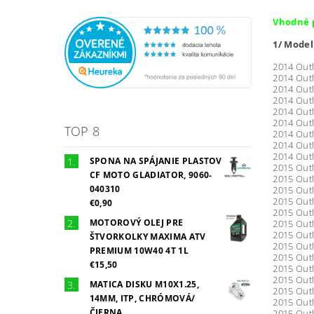
Vhodné 
1/ Model
2014 Outl
2014 Outl
2014 Outl
2014 Outl
2014 Out
2014 Outl
TOP 8
2014 Out
2014 Outl
2014 Outl
SPONA NA SPÁJANIE PLASTOV
2015 Outl
CF MOTO GLADIATOR, 9060-
2015 Outl
040310
2015 Outl
2015 Outl
€0,90
2015 Out
MOTOROVÝ OLEJ PRE
2015 Outl
2015 Outl
ŠTVORKOLKY MAXIMA ATV
2015 Outl
PREMIUM 10W40 4T 1L
2015 Outl
€15,50
2015 Outl
2015 Out
MATICA DISKU M10X1.25,
2015 Out
14MM, ITP, CHRÓMOVÁ/
2015 Out
ČIERNA
2015 Out