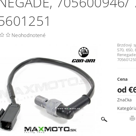
NEGADE, 705600946/ 
5601251
Neohodnotené
Brzdový s
570, 650,
Renegade 
705601250
Cena
od €
Značka
Kategóri