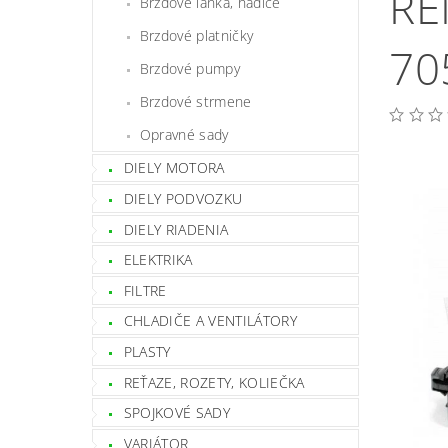
RE
Brzdové lanká, hadice
Brzdové platničky
70
Brzdové pumpy
Brzdové strmene
Opravné sady
DIELY MOTORA
DIELY PODVOZKU
DIELY RIADENIA
ELEKTRIKA
FILTRE
CHLADIČE A VENTILÁTORY
PLASTY
REŤAZE, ROZETY, KOLIEČKA
SPOJKOVÉ SADY
VARIÁTOR