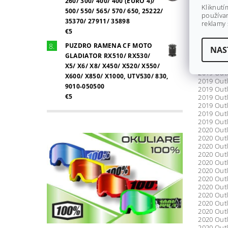
260/ 300/ 400/ 400 (EURO 4)/
Kliknutí
2019 Outl
500/ 550/ 565/ 570/ 650, 25222/
používan
2019 Outl
35370/ 27911/ 35898
reklamy 
2019 Outl
€5
2019 Outl
2019 Outl
PUZDRO RAMENA CF MOTO
2019 Outl
NAS
GLADIATOR RX510/ RX530/
2019 Outl
2019 Outl
X5/ X6/ X8/ X450/ X520/ X550/
2019 Out
X600/ X850/ X1000, UTV530/ 830,
2019 Outl
9010-050500
2019 Out
€5
2019 Outl
2019 Out
2019 Out
2019 Out
2020 Outl
2020 Outl
2020 Out
2020 Outl
2020 Out
2020 Outl
2020 Out
2020 Outl
2020 Outl
2020 Out
2020 Out
2020 Out
2020 Out