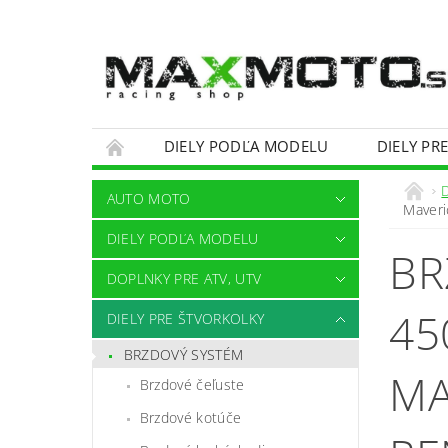
DIELY PODĽA MODELU
DIELY PR
OBCHODNÉ PODMIENKY
KONTAKTY
AUTO MOTO
Maver
DIELY PODĽA MODELU
BR
DOPLNKY PRE ATV, UTV
45
DIELY PRE ŠTVORKOLKY
BRZDOVÝ SYSTÉM
MA
Brzdové čeľuste
Brzdové kotúče