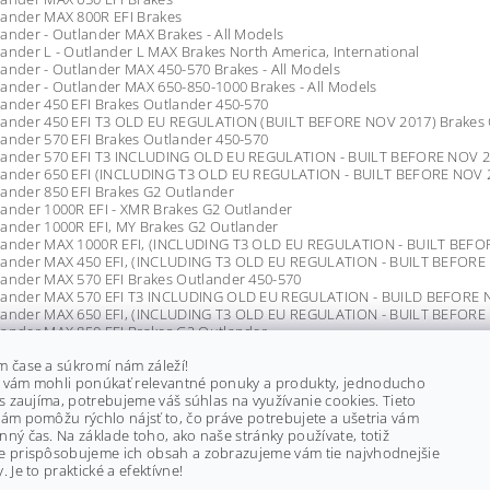
lander MAX 800R EFI Brakes
ander - Outlander MAX Brakes - All Models
ander L - Outlander L MAX Brakes North America, International
ander - Outlander MAX 450-570 Brakes - All Models
ander - Outlander MAX 650-850-1000 Brakes - All Models
ander 450 EFI Brakes Outlander 450-570
lander 450 EFI T3 OLD EU REGULATION (BUILT BEFORE NOV 2017) Brakes 
ander 570 EFI Brakes Outlander 450-570
lander 570 EFI T3 INCLUDING OLD EU REGULATION - BUILT BEFORE NOV 2
lander 650 EFI (INCLUDING T3 OLD EU REGULATION - BUILT BEFORE NOV 
ander 850 EFI Brakes G2 Outlander
lander 1000R EFI - XMR Brakes G2 Outlander
lander 1000R EFI, MY Brakes G2 Outlander
lander MAX 1000R EFI, (INCLUDING T3 OLD EU REGULATION - BUILT BEFO
lander MAX 450 EFI, (INCLUDING T3 OLD EU REGULATION - BUILT BEFORE 
lander MAX 570 EFI Brakes Outlander 450-570
lander MAX 570 EFI T3 INCLUDING OLD EU REGULATION - BUILD BEFORE N
lander MAX 650 EFI, (INCLUDING T3 OLD EU REGULATION - BUILT BEFORE
lander MAX 850 EFI Brakes G2 Outlander
ander T3 1000 EFI Brakes Without ABS
m čase a súkromí nám záleží!
ander T3 570 EFI (3FJD) Brakes Without ABS
 vám mohli ponúkať relevantné ponuky a produkty, jednoducho
ander T3 570 EFI Brakes Without ABS
ás zaujíma, potrebujeme váš súhlas na využívanie cookies. Tieto
ander T3 650 EFI Brakes Without ABS
ám pomôžu rýchlo nájsť to, čo práve potrebujete a ušetria vám
lander T3 MAX 1000 EFI Brakes Without ABS
ný čas. Na základe toho, ako naše stránky používate, totiž
lander T3 MAX 570 EFI Brakes Without ABS
e prispôsobujeme ich obsah a zobrazujeme vám tie najvhodnejšie
ander T3 MAX 570 EFI PRO (3SJC) Brakes Without ABS
. Je to praktické a efektívne!
lander T3 MAX 650 EFI Brakes Without ABS
ander 450 EFI - T3 Brakes - Except DPS