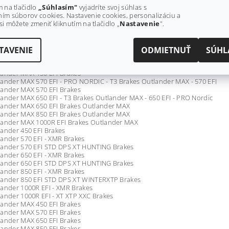
m na tlačidlo
„Súhlasím"
vyjadríte svoj súhlas s
ander 450 EFI Brakes
ím súborov cookies. Nastavenie cookies, personalizáciu a
ander 570 EFI - DPS_PRO - T3 Brakes - Except DPS
si môžete zmeniť kliknutím na tlačidlo „
Nastavenie
".
ander 570 EFI - PRO NORDIC - T3 Brakes Outlander - 570 EFI
ander 570 EFI Brakes
ander 650 EFI - T3 Brakes Outlander - 650 EFI - PRO Nordic
ander 650 EFI Brakes Outlander - 650 EFI
TAVENIE
ODMIETNUŤ
SÚHL
ander 850 EFI Brakes Outlander - 850 EFI
ander 1000R EFI Brakes Outlander - 1000R EFI
lander MAX 450 EFI Brakes
ander MAX 570 EFI - PRO NORDIC - T3 Brakes Outlander MAX - 570 EFI
lander MAX 570 EFI Brakes
ander MAX 650 EFI - T3 Brakes Outlander MAX - 650 EFI - PRO Nordic
lander MAX 650 EFI Brakes Outlander MAX
lander MAX 850 EFI Brakes Outlander MAX
lander MAX 1000R EFI Brakes Outlander MAX
ander 450 EFI Brakes
ander 570 EFI - XMR Brakes
lander 570 EFI STD DPS XT HUNTING Brakes
ander 650 EFI - XMR Brakes
lander 650 EFI STD DPS XT HUNTING Brakes
ander 850 EFI - XMR Brakes
lander 850 EFI STD DPS XT WINTERXTP Brakes
ander 1000R EFI - XMR Brakes
ander 1000R EFI - XT XTP XXC Brakes
lander MAX 450 EFI Brakes
lander MAX 570 EFI Brakes
lander MAX 650 EFI Brakes
lander MAX 850 EFI Brakes