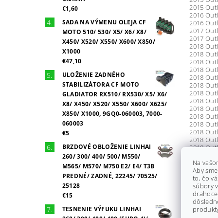
2015 Out
€1,60
2016 Outl
SADA NA VÝMENU OLEJA CF
2016 Outl
2017 Outl
MOTO 510/ 530/ X5/ X6/ X8/
2017 Outl
X450/ X520/ X550/ X600/ X850/
2018 Outl
X1000
2018 Out
€47,10
2018 Outl
2018 Out
ULOŽENIE ZADNÉHO
2018 Out
STABILIZÁTORA CF MOTO
2018 Outl
2018 Out
GLADIATOR RX510/ RX530/ X5/ X6/
2018 Out
X8/ X450/ X520/ X550/ X600/ X625/
2018 Out
X850/ X1000, 9GQ0-060003, 7000-
2018 Out
060003
2018 Out
2018 Out
€5
2018 Out
BRZDOVÉ OBLOŽENIE LINHAI
2018 Out
2018 Outl
260/ 300/ 400/ 500/ M550/
Na vašo
2018 Outl
M565/ M570/ M750 E2/ E4/ T3B
Aby sme
2018 Outl
PREDNÉ/ ZADNÉ, 22245/ 70525/
to, čo v
2018 Outl
25128
súbory v
2018 Out
drahocen
2018 Out
€15
dôsledn
2018 Outl
TESNENIE VÝFUKU LINHAI
produkty
2018 Out
2019 Outl