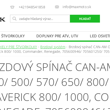
info@maxmoto.sk
+421948541858
E ŠTVORKOLKY
DOPLNKY PRE ATV, UTV
LED OSVET
DIELY PRE ŠTVORKOLKY
Brzdový systém
Brzdový spínač CAN-AM O
ick 800/ 1000, Commander, Renegade, 705600946/ 705601250/ 70
ZDOVÝ SPÍNAČ CAN-
0/ 500/ 570/ 650/ 800/
VERICK 800/ 1000, 