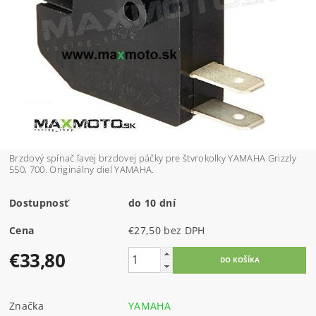
Brzdový spínač ľavej brzdovej páčky pre štvrokolky YAMAHA Grizzly
550, 700. Originálny diel YAMAHA.
Dostupnosť
do 10 dní
Cena
€27,50 bez DPH
€33,80
Značka
YAMAHA