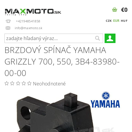
€0
EUR
CZK
HUF
+421948541858
info@maxmoto.sk
BRZDOVÝ SPÍNAČ YAMAHA
GRIZZLY 700, 550, 3B4-83980-
00-00
Neohodnotené