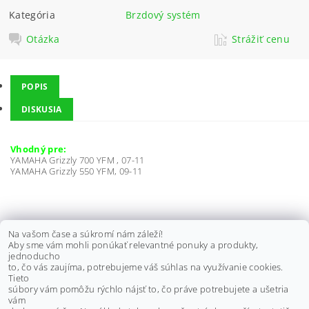
Kategória
Brzdový systém
Otázka
Strážiť cenu
POPIS
DISKUSIA
Vhodný pre:
YAMAHA Grizzly 700 YFM , 07-11
YAMAHA Grizzly 550 YFM, 09-11
SPÍNAČ BRZDOVEJ PÁČKY,
Na vašom čase a súkromí nám záleží!
Aby sme vám mohli ponúkať relevantné ponuky a produkty,
UNIVERZÁLNY, PRAVÝ/ ĽAVÝ
jednoducho
to, čo vás zaujíma, potrebujeme váš súhlas na využívanie cookies.
€3,70 bez DPH
Tieto
DETAIL
€4,60
súbory vám pomôžu rýchlo nájsť to, čo práve potrebujete a ušetria
vám