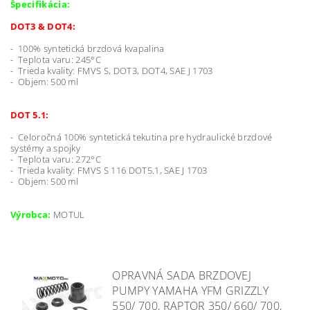
Špecifikácia:
DOT3 & DOT4:
- 100% syntetická brzdová kvapalina
-
Teplota varu: 245
°C
-
Trieda kvality: FMVS S, DOT3, DOT4, SAE J 1703
- Objem: 500 ml
DOT 5.1:
- Celoročná 100% syntetická tekutina pre hydraulické brzdové
systémy a spojky
-
Teplota varu: 272°C
-
Trieda kvality: FMVS S 116 DOT5.1, SAE J 1703
- Objem: 500 ml
Výrobca:
MOTUL
OPRAVNÁ SADA BRZDOVEJ
PUMPY YAMAHA YFM GRIZZLY
550/ 700, RAPTOR 350/ 660/ 700,