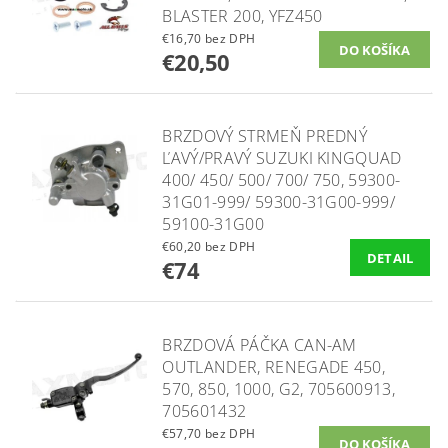
BLASTER 200, YFZ450
€16,70 bez DPH
€20,50
BRZDOVÝ STRMEŇ PREDNÝ
ĽAVÝ/PRAVÝ SUZUKI KINGQUAD
400/ 450/ 500/ 700/ 750, 59300-
31G01-999/ 59300-31G00-999/
59100-31G00
€60,20 bez DPH
DETAIL
€74
BRZDOVÁ PÁČKA CAN-AM
OUTLANDER, RENEGADE 450,
570, 850, 1000, G2, 705600913,
705601432
€57,70 bez DPH