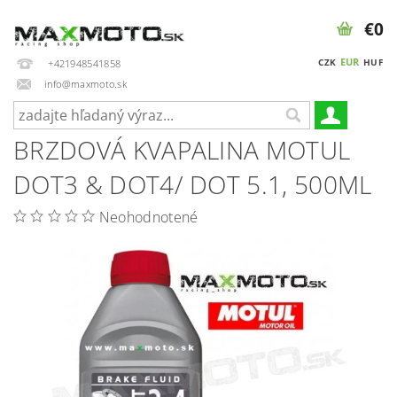
€0
EUR
CZK
HUF
+421948541858
info@maxmoto.sk
BRZDOVÁ KVAPALINA MOTUL
DOT3 & DOT4/ DOT 5.1, 500ML
Neohodnotené