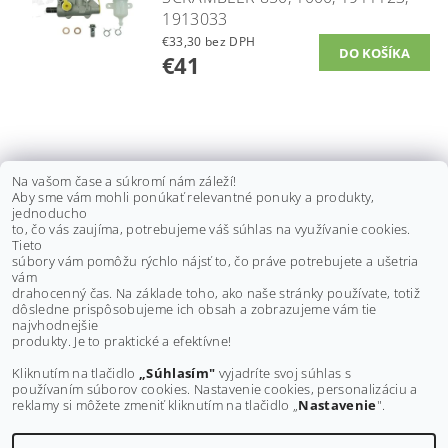
1913033
€33,30 bez DPH
€41
BRZDOVÁ KVAPALINA BEL RAY
Na vašom čase a súkromí nám záleží!
Aby sme vám mohli ponúkať relevantné ponuky a produkty,
SUPER DOT4 355ML
jednoducho
to, čo vás zaujíma, potrebujeme váš súhlas na využívanie cookies.
€12,50 bez DPH
Tieto
DETAIL
€15,40
súbory vám pomôžu rýchlo nájsť to, čo práve potrebujete a ušetria
vám
drahocenný čas. Na základe toho, ako naše stránky používate, totiž
dôsledne prispôsobujeme ich obsah a zobrazujeme vám tie
Buďte prvý, kto napíše príspevok k tejto položke.
najvhodnejšie
produkty. Je to praktické a efektívne!
Pridať komentár
Kliknutím na tlačidlo
„Súhlasím"
vyjadríte svoj súhlas s
používaním súborov cookies. Nastavenie cookies, personalizáciu a
reklamy si môžete zmeniť kliknutím na tlačidlo „
Nastavenie
".