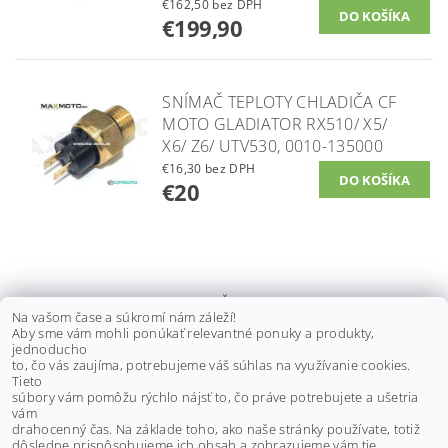
€162,50 bez DPH
€199,90
SNÍMAČ TEPLOTY CHLADIČA CF
MOTO GLADIATOR RX510/ X5/
X6/ Z6/ UTV530, 0010-135000
€16,30 bez DPH
€20
CHLADIČ VODY CF MOTO
Na vašom čase a súkromí nám záleží!
GLADIATOR X850/ X1000 G3,
Aby sme vám mohli ponúkať relevantné ponuky a produkty,
9AWV-181100-8000
jednoducho
to, čo vás zaujíma, potrebujeme váš súhlas na využívanie cookies.
€374 bez DPH
Tieto
€460
súbory vám pomôžu rýchlo nájsť to, čo práve potrebujete a ušetria
vám
drahocenný čas. Na základe toho, ako naše stránky používate, totiž
dôsledne prispôsobujeme ich obsah a zobrazujeme vám tie