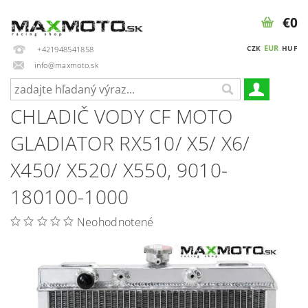
€0
EUR
CZK
HUF
+421948541858
info@maxmoto.sk
CHLADIČ VODY CF MOTO
GLADIATOR RX510/ X5/ X6/
X450/ X520/ X550, 9010-
180100-1000
Neohodnotené