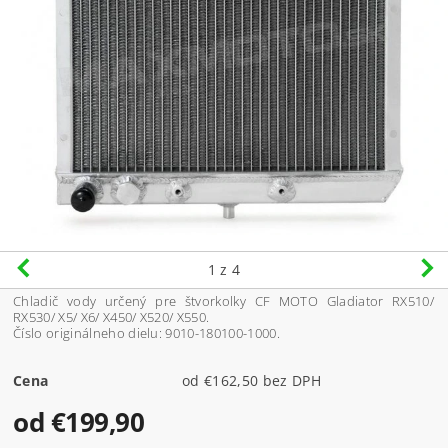
1
z 4
Chladič vody určený pre štvorkolky CF MOTO Gladiator RX510/
RX530/ X5/ X6/ X450/ X520/ X550.
Číslo originálneho dielu: 9010-180100-1000.
Cena
od €162,50 bez DPH
od €199,90