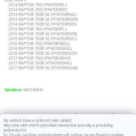
2014 RAPTOR 700 (YFM700REL)
2014 RAPTOR 700 (YFM700REO)
2014 RAPTOR 700R SE (YFM700RSEL)
2014 RAPTOR 700R SE (YFM700RSEM)
2014 RAPTOR 700R SE (YFM700RSES)
2015 RAPTOR 700 (YFM700RFL)
2015 RAPTOR 700R SE (YFM700RSFB)
2015 RAPTOR 700R SE (YFM700RSFL)
2016 RAPTOR 700 (YFM70RSBGL)
2016 RAPTOR 700R (YFM70RSXGL)
2016 RAPTOR 700R SE (YFM70RSSGY)
2017 RAPTOR 700 (YFM70RSBHO)
2017 RAPTOR 700R (YFM70RSXHL)
2017 RAPTOR 700R SE (YFM70RSSHB)
Výrobca:
NACHMAN
SILIKÓNOVÉ HADICE VODNÉHO
Na vašom čase a súkromí nám záleží!
POTRUBIA YAMAHA RAPTOR 700
Aby sme vám mohli ponúkať relevantné ponuky a produkty,
06-12, ZELENÉ
jednoducho
to, čo vás zaujíma, potrebujeme váš súhlas na využívanie cookies.