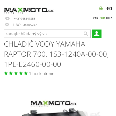
€0
EUR
CZK
HUF
+421948541858
info@maxmoto.sk
CHLADIČ VODY YAMAHA
RAPTOR 700, 1S3-1240A-00-00,
1PE-E2460-00-00
1 hodnotenie