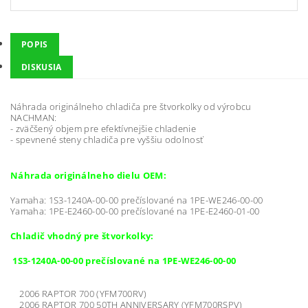
POPIS
DISKUSIA
Náhrada originálneho chladiča pre štvorkolky od výrobcu
NACHMAN:
- zväčšený objem pre efektívnejšie chladenie
- spevnené steny chladiča pre vyššiu odolnosť
Náhrada originálneho dielu OEM:
Yamaha: 1S3-1240A-00-00 prečíslované na 1PE-WE246-00-00
Yamaha: 1PE-E2460-00-00 prečíslované na 1PE-E2460-01-00
Chladič vhodný pre štvorkolky:
1S3-1240A-00-00 prečíslované na 1PE-WE246-00-00
2006 RAPTOR 700 (YFM700RV)
2006 RAPTOR 700 50TH ANNIVERSARY (YFM700RSPV)