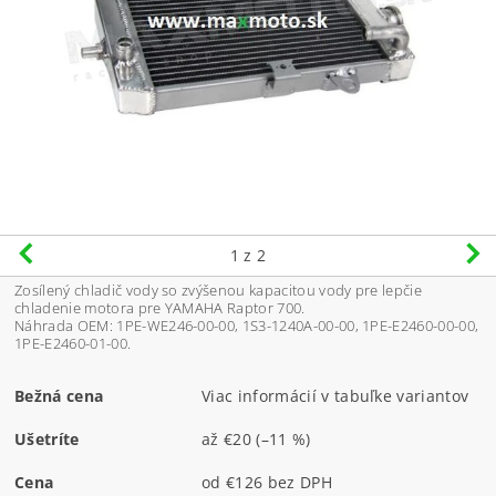
1
z 2
Zosílený chladič vody so zvýšenou kapacitou vody pre lepčie
chladenie motora pre YAMAHA Raptor 700.
Náhrada OEM: 1PE-WE246-00-00, 1S3-1240A-00-00, 1PE-E2460-00-00,
1PE-E2460-01-00.
Bežná cena
Viac informácií v tabuľke variantov
Ušetríte
až
€20
(–11 %)
Cena
od €126 bez DPH