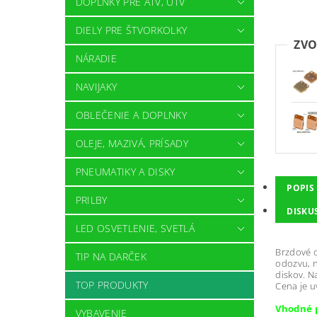
DOPLNKY PRE ATV, UTV
DIELY PRE ŠTVORKOLKY
ZVO
NÁRADIE
NAVIJAKY
OBLEČENIE A DOPLNKY
OLEJE, MAZIVÁ, PRÍSADY
PNEUMATIKY A DISKY
POPIS
PRILBY
DISKU
LED OSVETLENIE, SVETLÁ
Brzdové 
TIP NA DARČEK
odozvu, n
diskov. N
TOP PRODUKTY
Cena je u
Vhodné 
VYBAVENIE