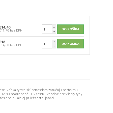
€14,40
€11,70 bez DPH
€18
€14,60 bez DPH
se. Vďaka týmto skúsenostiam zaručujú perfektnú
LTA sú podrobené TUV testu - vhodné pre všetky typy
ionálni, ale aj príležitostní jazdci.