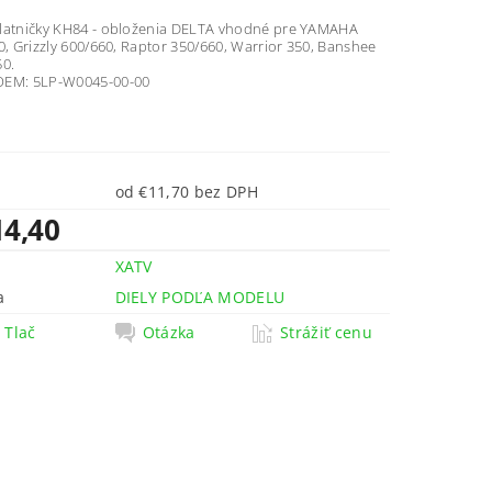
latničky KH84 - obloženia DELTA vhodné pre YAMAHA
0, Grizzly 600/660, Raptor 350/660, Warrior 350, Banshee
50.
OEM: 5LP-W0045-00-00
od €11,70 bez DPH
14,40
XATV
a
DIELY PODĽA MODELU
Tlač
Otázka
Strážiť cenu