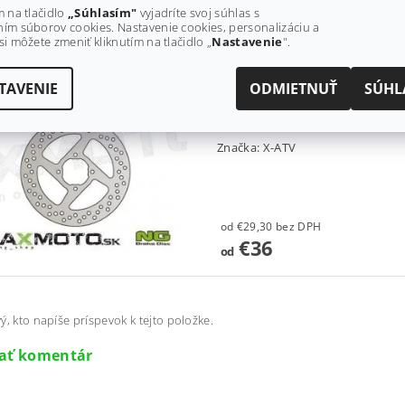
od
m na tlačidlo
„Súhlasím"
vyjadríte svoj súhlas s
ím súborov cookies. Nastavenie cookies, personalizáciu a
si môžete zmeniť kliknutím na tlačidlo „
Nastavenie
".
BRZDOVÝ KOTÚČ YAMAHA Y
TAVENIE
ODMIETNUŤ
SÚHL
00-00
SKLADOM
Značka:
X-ATV
od €29,30 bez DPH
€36
od
ý, kto napíše príspevok k tejto položke.
dať komentár