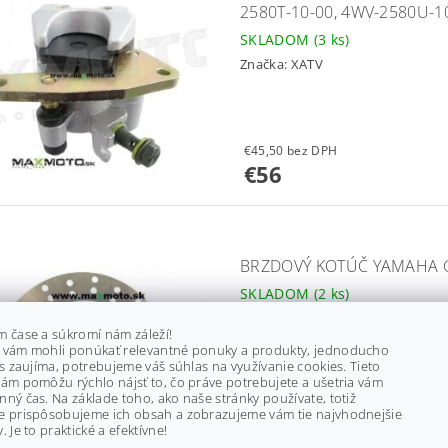
2580T-10-00, 4WV-2580U-1
SKLADOM
(3 ks)
Značka:
XATV
€45,50 bez DPH
€56
BRZDOVÝ KOTÚČ YAMAHA GR
SKLADOM
(2 ks)
Značka:
XATV
m čase a súkromí nám záleží!
 vám mohli ponúkať relevantné ponuky a produkty, jednoducho
ás zaujíma, potrebujeme váš súhlas na využívanie cookies. Tieto
ám pomôžu rýchlo nájsť to, čo práve potrebujete a ušetria vám
ný čas. Na základe toho, ako naše stránky používate, totiž
e prispôsobujeme ich obsah a zobrazujeme vám tie najvhodnejšie
od €30 bez DPH
. Je to praktické a efektívne!
€36,90