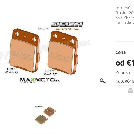
Brzdové p
Blaster 20
350, YFZ4
Náhrada 
Cena
od €
Značka
Kategóri