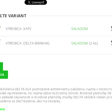
ĽTE VARIANT
VÝROBCA: XATV
SKLADOM
VÝROBCA: DELTA BRAKING
SKLADOM
(2 ks)
SIA
obloženia DELTA boli podrobené extrémnemu zaťaženiu najmä v motocros
ízke opotrebenie, no najmä výborný brzdný účinok. Brzdové platničky DE
a základe skúsenosti si brzdové platničky značky DELTA obľúbili nielen profes
vedená za 2ks/1balenie, ako na obrázku.
pre
: