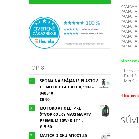
YAMAHA Bl
YAMAHA Gr
YAMAHA Gr
YAMAHA R
YAMAHA R
YAMAHA W
YAMAHA B
YAMAHA Y
YAMAHA Y
Sinterm
TOP 8
- Lepšie 
- Predĺže
- Menšie
SPONA NA SPÁJANIE PLASTOV
CF MOTO GLADIATOR, 9060-
040310
1 baleni
€0,90
MOTOROVÝ OLEJ PRE
ŠTVORKOLKY MAXIMA ATV
SÚVI
PREMIUM 10W40 4T 1L
€15,50
MATICA DISKU M10X1.25,