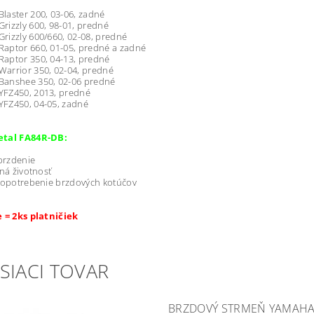
aster 200, 03-06, zadné
izzly 600, 98-01, predné
izzly 600/660, 02-08, predné
aptor 660, 01-05, predné a zadné
aptor 350, 04-13, predné
arrior 350, 02-04, predné
anshee 350, 02-06 predné
FZ450, 2013, predné
FZ450, 04-05, zadné
etal FA84R-DB:
brzdenie
ná životnosť
 opotrebenie brzdových kotúčov
e = 2ks platničiek
SIACI TOVAR
BRZDOVÝ STRMEŇ YAMAHA G