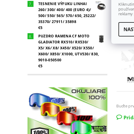
TESNENIE VÝFUKU LINHAI
Kliknutí
používan
260/ 300/ 400/ 400 (EURO 4)/
reklamy 
500/ 550/ 565/ 570/ 650, 25222/
35370/ 27911/ 35898
€5
NAS
PUZDRO RAMENA CF MOTO
GLADIATOR RX510/ RX530/
X5/ X6/ X8/ X450/ X520/ X550/
X600/ X850/ X1000, UTV530/ 830,
9010-050500
€5
Buďte prv
Pri