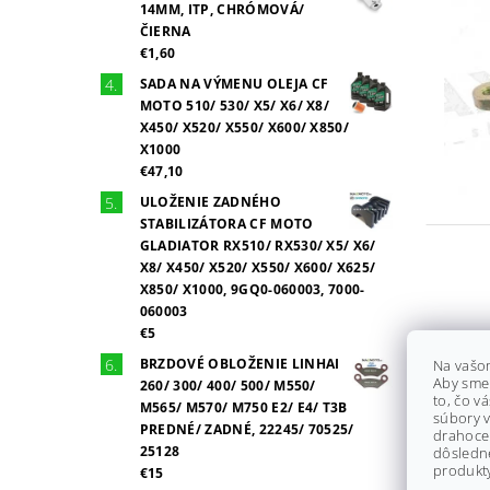
14MM, ITP, CHRÓMOVÁ/
ČIERNA
€1,60
SADA NA VÝMENU OLEJA CF
MOTO 510/ 530/ X5/ X6/ X8/
X450/ X520/ X550/ X600/ X850/
X1000
€47,10
ULOŽENIE ZADNÉHO
STABILIZÁTORA CF MOTO
GLADIATOR RX510/ RX530/ X5/ X6/
X8/ X450/ X520/ X550/ X600/ X625/
X850/ X1000, 9GQ0-060003, 7000-
060003
€5
BRZDOVÉ OBLOŽENIE LINHAI
Na vašo
Aby sme
260/ 300/ 400/ 500/ M550/
to, čo v
M565/ M570/ M750 E2/ E4/ T3B
súbory v
PREDNÉ/ ZADNÉ, 22245/ 70525/
drahocen
25128
dôsledn
produkty
€15