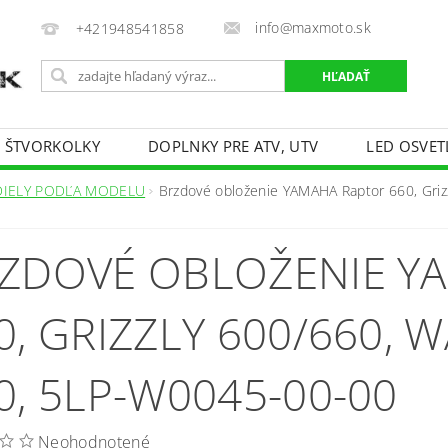
info@maxmoto.sk
+421948541858
E ŠTVORKOLKY
DOPLNKY PRE ATV, UTV
LED OSVET
DIELY PODĽA MODELU
Brzdové obloženie YAMAHA Raptor 660, Griz
ZDOVÉ OBLOŽENIE Y
0, GRIZZLY 600/660, W
0, 5LP-W0045-00-00
Neohodnotené