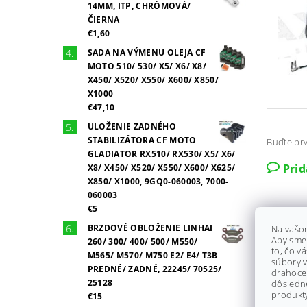
14MM, ITP, CHRÓMOVÁ/
ČIERNA
€1,60
SADA NA VÝMENU OLEJA CF
MOTO 510/ 530/ X5/ X6/ X8/
X450/ X520/ X550/ X600/ X850/
X1000
€47,10
ULOŽENIE ZADNÉHO
STABILIZÁTORA CF MOTO
Buďte prv
GLADIATOR RX510/ RX530/ X5/ X6/
Pri
X8/ X450/ X520/ X550/ X600/ X625/
X850/ X1000, 9GQ0-060003, 7000-
060003
€5
BRZDOVÉ OBLOŽENIE LINHAI
Na vašo
Aby sme
260/ 300/ 400/ 500/ M550/
to, čo v
M565/ M570/ M750 E2/ E4/ T3B
súbory v
PREDNÉ/ ZADNÉ, 22245/ 70525/
drahocen
25128
dôsledn
produkty
€15