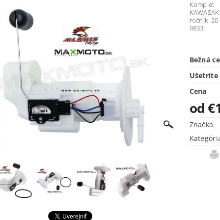
Komplet 
KAWASAKI
ročník 20
0833.
Bežná c
Ušetríte
Cena
od €
Značka
Kategóri