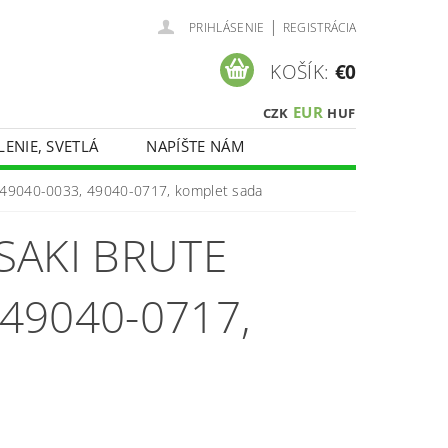
|
PRIHLÁSENIE
REGISTRÁCIA
KOŠÍK:
€0
EUR
CZK
HUF
LENIE, SVETLÁ
NAPÍŠTE NÁM
, 49040-0033, 49040-0717, komplet sada
SAKI BRUTE
 49040-0717,