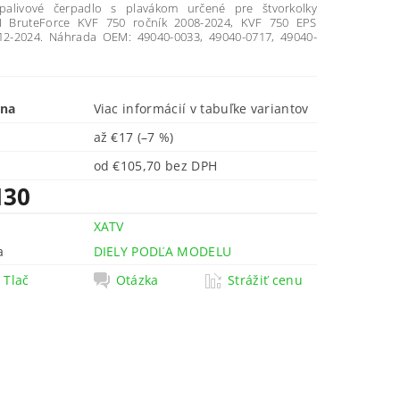
palivové čerpadlo s plavákom určené pre štvorkolky
 BruteForce KVF 750 ročník 2008-2024, KVF 750 EPS
12-2024. Náhrada OEM: 49040-0033, 49040-0717, 49040-
ena
Viac informácií v tabuľke variantov
až
€17
(–7 %)
od €105,70 bez DPH
130
XATV
a
DIELY PODĽA MODELU
Tlač
Otázka
Strážiť cenu