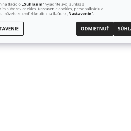
m na tlačidlo
„Súhlasím"
vyjadríte svoj súhlas s
ím súborov cookies. Nastavenie cookies, personalizáciu a
si môžete zmeniť kliknutím na tlačidlo „
Nastavenie
".
TAVENIE
ODMIETNUŤ
SÚHL