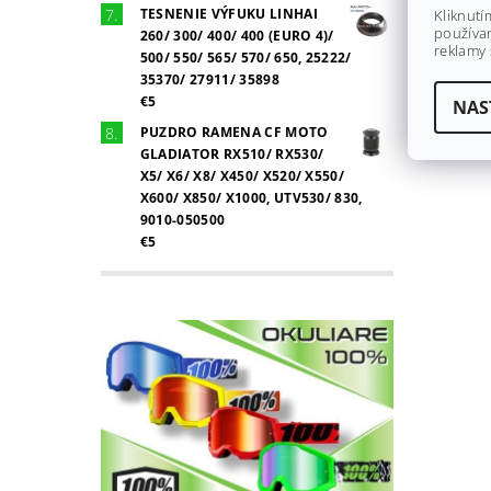
TESNENIE VÝFUKU LINHAI
Kliknutí
používan
260/ 300/ 400/ 400 (EURO 4)/
reklamy 
500/ 550/ 565/ 570/ 650, 25222/
35370/ 27911/ 35898
€5
NAS
PUZDRO RAMENA CF MOTO
GLADIATOR RX510/ RX530/
X5/ X6/ X8/ X450/ X520/ X550/
X600/ X850/ X1000, UTV530/ 830,
9010-050500
€5