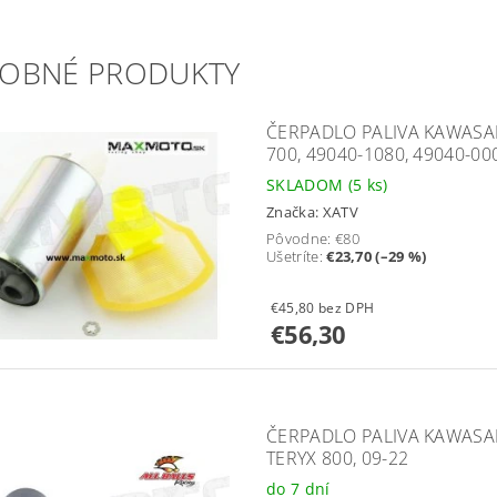
OBNÉ PRODUKTY
ČERPADLO PALIVA KAWASAKI
700, 49040-1080, 49040-00
SKLADOM
(5 ks)
Značka:
XATV
Pôvodne:
€80
Ušetríte
:
€23,70 (–29 %)
€45,80 bez DPH
€56,30
ČERPADLO PALIVA KAWASAKI
TERYX 800, 09-22
do 7 dní