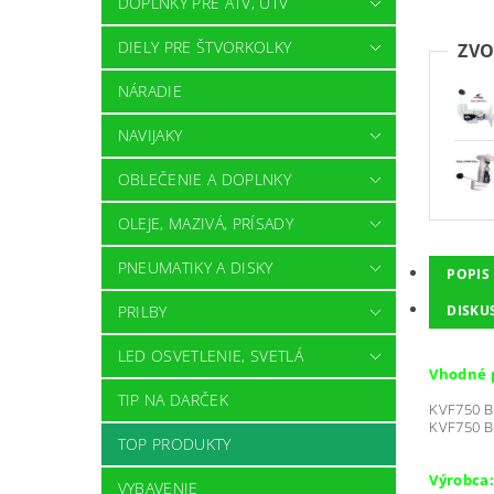
DOPLNKY PRE ATV, UTV
DIELY PRE ŠTVORKOLKY
ZVO
NÁRADIE
NAVIJAKY
OBLEČENIE A DOPLNKY
OLEJE, MAZIVÁ, PRÍSADY
PNEUMATIKY A DISKY
POPIS
DISKU
PRILBY
LED OSVETLENIE, SVETLÁ
Vhodné 
TIP NA DARČEK
KVF750 B
KVF750 B
TOP PRODUKTY
Výrobca:
VYBAVENIE