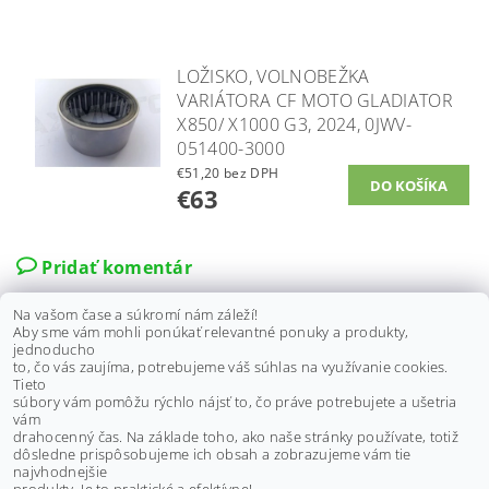
LOŽISKO, VOLNOBEŽKA
VARIÁTORA CF MOTO GLADIATOR
X850/ X1000 G3, 2024, 0JWV-
051400-3000
€51,20 bez DPH
€63
Pridať komentár
Na vašom čase a súkromí nám záleží!
Aby sme vám mohli ponúkať relevantné ponuky a produkty,
Domenico Messere
DM
jednoducho
28.5.2021 09:45
to, čo vás zaujíma, potrebujeme váš súhlas na využívanie cookies.
Tieto
uložiť volvo poznať trochu mieru tohto ložiska jednosmerka!
súbory vám pomôžu rýchlo nájsť to, čo práve potrebujete a ušetria
Potrebujem to s vnútorným priemerom 35mm a navíjač 23,90 mm
vám
komplet s jednosmernym
drahocenný čas. Na základe toho, ako naše stránky používate, totiž
dôsledne prispôsobujeme ich obsah a zobrazujeme vám tie
ODPOVEDAŤ
najvhodnejšie