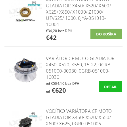
GLADIATOR X450/ X520/ X600/
X625/ X850/ X1000/ Z1000/
UTV625/ 1000, 0JYA-051013-
10001
€34,20 bez DPH
€42
VARIÁTOR CF MOTO GLADIATOR
X450, X520, X550, 15-22, 0GRB-
051000-00030, 0GRB-051000-
10030
od €504,10 bez DPH
DETAIL
€620
od
VODÍTKO VARIÁTORA CF MOTO
GLADIATOR X450/ X520/ X550/
X600/ X625, 0GR0-051006