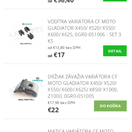
od
VODÍTKA VARIÁTORA CF MOTO
GLADIATOR X450/ X520/ X550/
X600/ X625, 0GR0-051006 - SET 3
KS
od €13,80 bez DPH
DETAIL
€17
od
DRŽIAK ZÁVAŽIA VARIÁTORA CF
MOTO GLADIATOR X450/ X520/
X550/ X600/ X625/ X850/ X1000,
Z1000, 0GR0-051005
€17,90 bez DPH
€22
MATICA VARIÁTORA CF MOTO