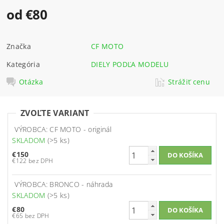
od €80
Značka
CF MOTO
Kategória
DIELY PODĽA MODELU
Otázka
Strážiť cenu
ZVOĽTE VARIANT
VÝROBCA: CF MOTO - originál
SKLADOM
(>5 ks)
€150
€122 bez DPH
VÝROBCA: BRONCO - náhrada
SKLADOM
(>5 ks)
€80
€65 bez DPH