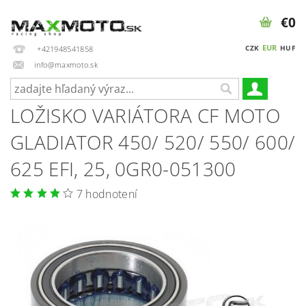
€0
EUR
CZK
HUF
+421948541858
info@maxmoto.sk
LOŽISKO VARIÁTORA CF MOTO
GLADIATOR 450/ 520/ 550/ 600/
625 EFI, 25, 0GR0-051300
7 hodnotení