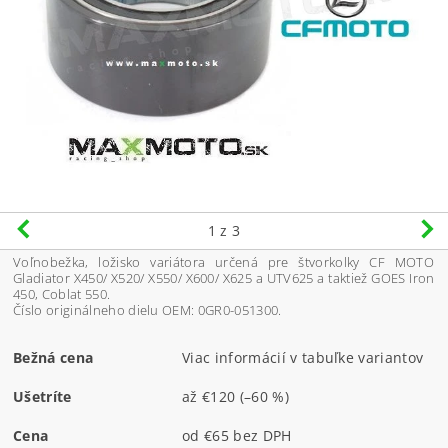
1
z 3
Voľnobežka, ložisko variátora určená pre štvorkolky CF MOTO
Gladiator X450/ X520/ X550/ X600/ X625 a UTV625 a taktiež GOES Iron
450, Coblat 550.
Číslo originálneho dielu OEM: 0GR0-051300.
Bežná cena
Viac informácií v tabuľke variantov
Ušetríte
až
€120
(–60 %)
Cena
od €65 bez DPH