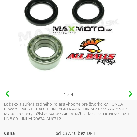
1
z 4
Ložisko a guferá zadného kolesa vhodné pre štvorkolky HONDA
Rincon TRX650, TRX680, LINHAI 400/ 420/ 500/ M550/ M565/ M570/
M750. Rozmery ložiska: 34X58X24mm. Náhrada OEM: HONDA 91051-
HN8-00, LINHAI 70674, AU0712
Cena
od €37,40 bez DPH