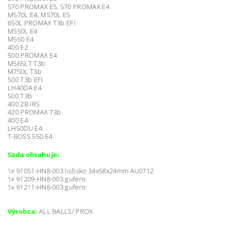
570 PROMAX E5, 570 PROMAX E4
M570L E4, M570L E5
650L PROMAX T3b EFI
M550L E4
M550 E4
400 E2
500 PROMAX E4
M565LT T3b
M750L T3b
500 T3b EFI
LH40DA E4
500 T3b
400 2B IRS
420 PROMAX T3b
400 E4
LH50DU E4
T-BOSS 550 E4
Sada obsahuje:
1x 91051-HN8-003 ložisko 34x58x24mm AU0712
1x 91209-HN8-003 gufero
1x 91211-HN8-003 gufero
Výrobca:
ALL BALLS/ PROX