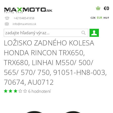
€0
EUR
CZK
HUF
+421948541858
info@maxmoto.sk
LOŽISKO ZADNÉHO KOLESA
HONDA RINCON TRX650,
TRX680, LINHAI M550/ 500/
565/ 570/ 750, 91051-HN8-003,
70674, AU0712
6 hodnotení