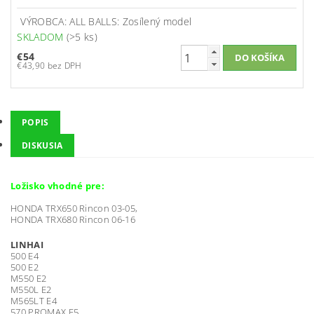
VÝROBCA: ALL BALLS: Zosílený model
SKLADOM
(>5 ks)
€54
€43,90 bez DPH
POPIS
DISKUSIA
Ložisko vhodné pre:
HONDA TRX650 Rincon 03-05,
HONDA TRX680 Rincon 06-16
LINHAI
500 E4
500 E2
M550 E2
M550L E2
M565LT E4
570 PROMAX E5