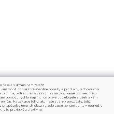
m čase a súkromí nám záleží!
 vám mohli ponúkať relevantné ponuky a produkty, jednoducho
ás zaujíma, potrebujeme váš súhlas na využívanie cookies. Tieto
ám pomôžu rýchlo nájsť to, čo práve potrebujete a ušetria vám
ný čas. Na základe toho, ako naše stránky používate, totiž
e prispôsobujeme ich obsah a zobrazujeme vám tie najvhodnejšie
. Je to praktické a efektívne!