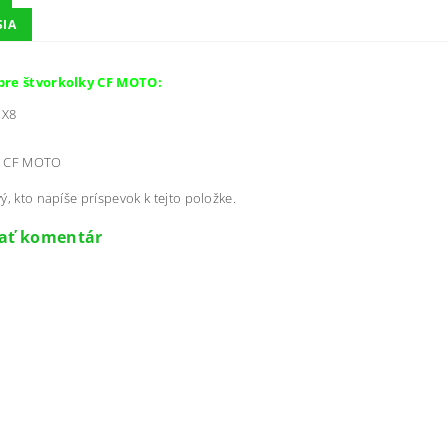
SIA
pre štvorkolky CF MOTO:
 X8
CF MOTO
ý, kto napíše príspevok k tejto položke.
dať komentár