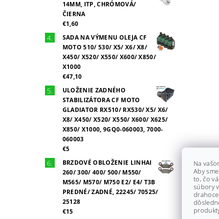
14MM, ITP, CHRÓMOVÁ/
ČIERNA
€1,60
SADA NA VÝMENU OLEJA CF
MOTO 510/ 530/ X5/ X6/ X8/
X450/ X520/ X550/ X600/ X850/
X1000
€47,10
ULOŽENIE ZADNÉHO
STABILIZÁTORA CF MOTO
GLADIATOR RX510/ RX530/ X5/ X6/
X8/ X450/ X520/ X550/ X600/ X625/
X850/ X1000, 9GQ0-060003, 7000-
060003
€5
BRZDOVÉ OBLOŽENIE LINHAI
Na vašo
Aby sme
260/ 300/ 400/ 500/ M550/
to, čo v
M565/ M570/ M750 E2/ E4/ T3B
súbory v
PREDNÉ/ ZADNÉ, 22245/ 70525/
drahocen
25128
dôsledn
produkty
€15