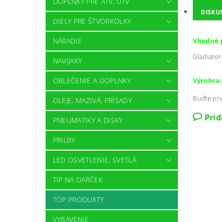
DOPLNKY PRE ATV, UTV
DISKU
DIELY PRE ŠTVORKOLKY
Vhodné 
NÁRADIE
Gladiator
NAVIJAKY
Výrobca
:
OBLEČENIE A DOPLNKY
Buďte prv
OLEJE, MAZIVÁ, PRÍSADY
Pri
PNEUMATIKY A DISKY
PRILBY
LED OSVETLENIE, SVETLÁ
TIP NA DARČEK
TOP PRODUKTY
VYBAVENIE