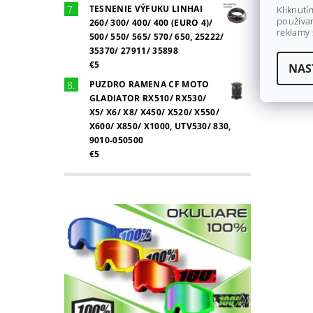
TESNENIE VÝFUKU LINHAI
Kliknutí
používan
260/ 300/ 400/ 400 (EURO 4)/
reklamy 
500/ 550/ 565/ 570/ 650, 25222/
35370/ 27911/ 35898
€5
NAS
PUZDRO RAMENA CF MOTO
GLADIATOR RX510/ RX530/
X5/ X6/ X8/ X450/ X520/ X550/
X600/ X850/ X1000, UTV530/ 830,
9010-050500
€5