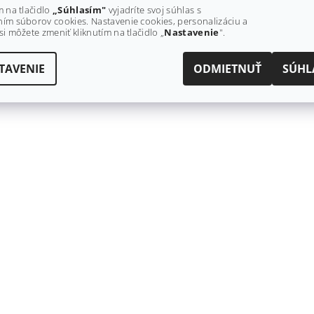
m na tlačidlo
„Súhlasím"
vyjadríte svoj súhlas s
ím súborov cookies. Nastavenie cookies, personalizáciu a
si môžete zmeniť kliknutím na tlačidlo „
Nastavenie
".
TAVENIE
ODMIETNUŤ
SÚHL