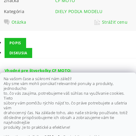
Značka
CF MOTO
Kategória
DIELY PODĽA MODELU
Otázka
Strážiť cenu
POPIS
DISKUSIA
Vhodné pre štvorkolky CF MOTO:
Na vašom čase a súkromí nám záleží!
Gladiator RX510
Aby sme vám mohli ponúkať relevantné ponuky a produkty,
Gladiator RX530
jednoducho
Gladiator X5
to, čo vás zaujíma, potrebujeme váš súhlas na využívanie cookies.
Gladiator X6
Tieto
súbory vám pomôžu rýchlo nájsť to, čo práve potrebujete a ušetria
vám
Výrobca:
CF MOTO
drahocenný čas. Na základe toho, ako naše stránky používate, totiž
dôsledne prispôsobujeme ich obsah a zobrazujeme vám tie
Buďte prvý, kto napíše príspevok k tejto položke.
najvhodnejšie
produkty. Je to praktické a efektívne!
Pridať komentár