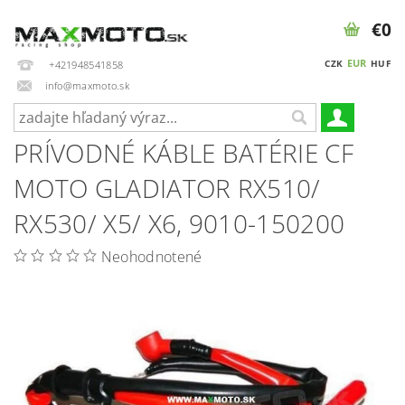
€0
EUR
CZK
HUF
+421948541858
info@maxmoto.sk
PRÍVODNÉ KÁBLE BATÉRIE CF
MOTO GLADIATOR RX510/
RX530/ X5/ X6, 9010-150200
Neohodnotené