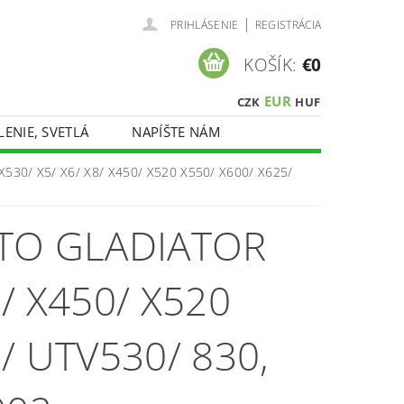
|
PRIHLÁSENIE
REGISTRÁCIA
KOŠÍK:
€0
EUR
CZK
HUF
LENIE, SVETLÁ
NAPÍŠTE NÁM
RX530/ X5/ X6/ X8/ X450/ X520 X550/ X600/ X625/
TO GLADIATOR
8/ X450/ X520
8/ UTV530/ 830,