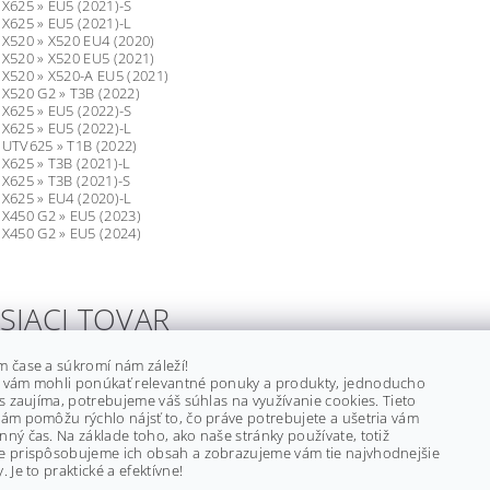
 X625 » EU5 (2021)-S
 X625 » EU5 (2021)-L
 X520 » X520 EU4 (2020)
 X520 » X520 EU5 (2021)
 X520 » X520-A EU5 (2021)
 X520 G2 » T3B (2022)
 X625 » EU5 (2022)-S
 X625 » EU5 (2022)-L
 UTV625 » T1B (2022)
 X625 » T3B (2021)-L
 X625 » T3B (2021)-S
 X625 » EU4 (2020)-L
 X450 G2 » EU5 (2023)
 X450 G2 » EU5 (2024)
SIACI TOVAR
m čase a súkromí nám záleží!
LAMBDA SONDA CF MOTO GLA
 vám mohli ponúkať relevantné ponuky a produkty, jednoducho
X1000/ Z6/ UTV630, 018B-
ás zaujíma, potrebujeme váš súhlas na využívanie cookies. Tieto
ám pomôžu rýchlo nájsť to, čo práve potrebujete a ušetria vám
SKLADOM
(4 ks)
ný čas. Na základe toho, ako naše stránky používate, totiž
e prispôsobujeme ich obsah a zobrazujeme vám tie najvhodnejšie
Značka:
BRONCO
. Je to praktické a efektívne!