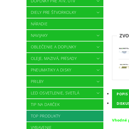
DOPLNKY PRE ATV, UTV
DIELY PRE ŠTVORKOLKY
NÁRADIE
ZVO
NAVIJAKY
OBLEČENIE A DOPLNKY
OLEJE, MAZIVÁ, PRÍSADY
PNEUMATIKY A DISKY
PRILBY
LED OSVETLENIE, SVETLÁ
POPIS
DISKU
TIP NA DARČEK
TOP PRODUKTY
Vhodné p
VYBAVENIE