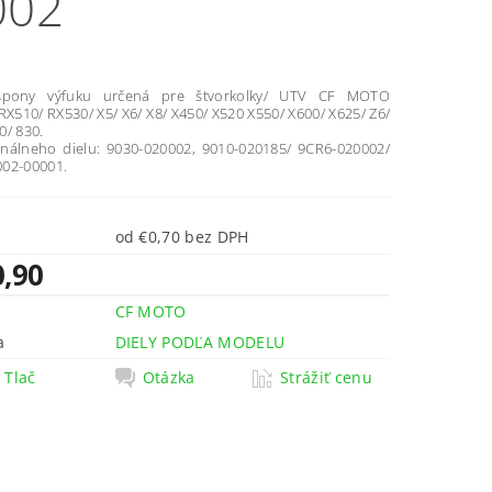
002
spony výfuku určená pre štvorkolky/ UTV CF MOTO
RX510/ RX530/ X5/ X6/ X8/ X450/ X520 X550/ X600/ X625/ Z6/
0/ 830.
ginálneho dielu: 9030-020002, 9010-020185/ 9CR6-020002/
02-00001.
od €0,70 bez DPH
0,90
CF MOTO
a
DIELY PODĽA MODELU
Tlač
Otázka
Strážiť cenu