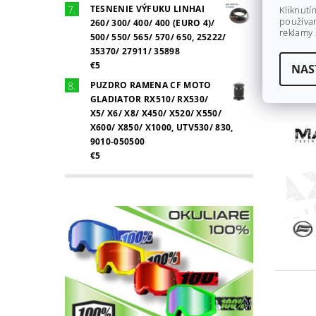
TESNENIE VÝFUKU LINHAI
Kliknutí
používan
260/ 300/ 400/ 400 (EURO 4)/
reklamy 
500/ 550/ 565/ 570/ 650, 25222/
35370/ 27911/ 35898
€5
NAS
PUZDRO RAMENA CF MOTO
GLADIATOR RX510/ RX530/
X5/ X6/ X8/ X450/ X520/ X550/
X600/ X850/ X1000, UTV530/ 830,
9010-050500
€5