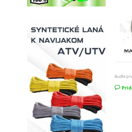
Buďte prv
Pri