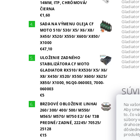
Gladiator
14MM, ITP, CHRÓMOVÁ/
Gladiator
ČIERNA
Gladiator
€1,60
Gladiator
Gladiator
SADA NA VÝMENU OLEJA CF
Gladiator
MOTO 510/ 530/ X5/ X6/ X8/
Gladiator
X450/ X520/ X550/ X600/ X850/
Gladiator
Gladiator
X1000
Gladiator
€47,10
Gladiator
Gladiator
ULOŽENIE ZADNÉHO
Gladiator
STABILIZÁTORA CF MOTO
Gladiator
GLADIATOR RX510/ RX530/ X5/ X6/
X8/ X450/ X520/ X550/ X600/ X625/
X850/ X1000, 9GQ0-060003, 7000-
SÚVI
060003
€5
BRZDOVÉ OBLOŽENIE LINHAI
Na vašo
Aby sme
260/ 300/ 400/ 500/ M550/
to, čo v
M565/ M570/ M750 E2/ E4/ T3B
súbory v
PREDNÉ/ ZADNÉ, 22245/ 70525/
drahocen
25128
dôsledn
produkty
€15