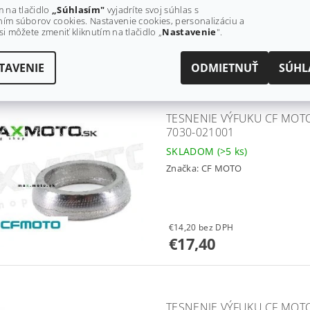
Ušetríte
:
až €119 (–49 %)
m na tlačidlo
„Súhlasím"
vyjadríte svoj súhlas s
ím súborov cookies. Nastavenie cookies, personalizáciu a
si môžete zmeniť kliknutím na tlačidlo „
Nastavenie
".
od €40,70 bez DPH
€50,10
od
TAVENIE
ODMIETNUŤ
SÚHL
TESNENIE VÝFUKU CF MOTO 
7030-021001
SKLADOM
(>5 ks)
Značka:
CF MOTO
€14,20 bez DPH
€17,40
TESNENIE VÝFUKU CF MOTO 