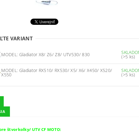
ĽTE VARIANT
SKLAD
MODEL: Gladiator X8/ Z6/ Z8/ UTV530/ 830
(>5 ks)
MODEL: Gladiator RX510/ RX530/ X5/ X6/ X450/ X520/
SKLAD
X550
(>5 ks)
SIA
re štvorkolky/ UTV CF MOTO: