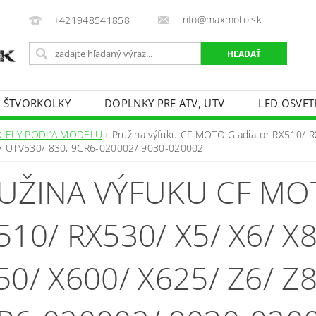
info@maxmoto.sk
+421948541858
E ŠTVORKOLKY
DOPLNKY PRE ATV, UTV
LED OSVET
DIELY PODĽA MODELU
Pružina výfuku CF MOTO Gladiator RX510/ 
/ UTV530/ 830, 9CR6-020002/ 9030-020002
UŽINA VÝFUKU CF MO
510/ RX530/ X5/ X6/ X
50/ X600/ X625/ Z6/ Z