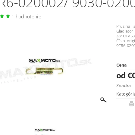
R6-020002/ 9030-020
1 hodnotenie
Pružina 
Gladiator 
Z8/ UTV53
Číslo ori
9CR6-0200
Cena
od €
Značka
Kategóri