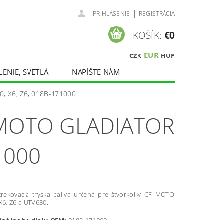
|
PRIHLÁSENIE
REGISTRÁCIA
KOŠÍK:
€0
EUR
CZK
HUF
LENIE, SVETLÁ
NAPÍŠTE NÁM
0, X6, Z6, 018B-171000
 MOTO GLADIATOR
1000
strekovacia tryska paliva určená pre štvorkolky CF MOTO
 X6, Z6 a UTV630.