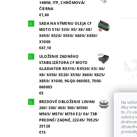
14MM, ITP, CHRÓMOVÁ/
ČIERNA
€1,60
SADA NA VÝMENU OLEJA CF
MOTO 510/ 530/ X5/ X6/ X8/
X450/ X520/ X550/ X600/ X850/
X1000
€47,10
ULOŽENIE ZADNÉHO
STABILIZÁTORA CF MOTO
GLADIATOR RX510/ RX530/ X5/ X6/
X8/ X450/ X520/ X550/ X600/ X625/
X850/ X1000, 9GQ0-060003, 7000-
060003
€5
BRZDOVÉ OBLOŽENIE LINHAI
Na vašo
Aby sme
260/ 300/ 400/ 500/ M550/
to, čo v
M565/ M570/ M750 E2/ E4/ T3B
súbory v
PREDNÉ/ ZADNÉ, 22245/ 70525/
drahocen
25128
dôsledn
produkty
€15