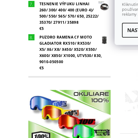
TESNENIE VÝFUKU LINHAI
Kliknutí
používan
260/ 300/ 400/ 400 (EURO 4)/
reklamy 
500/ 550/ 565/ 570/ 650, 25222/
35370/ 27911/ 35898
€5
NAS
PUZDRO RAMENA CF MOTO
GLADIATOR RX510/ RX530/
X5/ X6/ X8/ X450/ X520/ X550/
X600/ X850/ X1000, UTV530/ 830,
9010-050500
€5