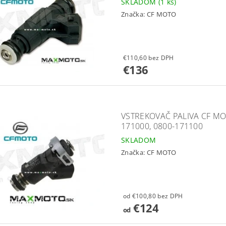
SKLADOM
(1 ks)
Značka:
CF MOTO
€110,60 bez DPH
€136
VSTREKOVAČ PALIVA CF MOT
171000, 0800-171100
SKLADOM
Značka:
CF MOTO
od €100,80 bez DPH
€124
od