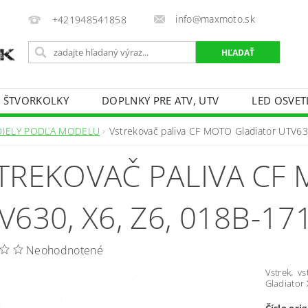
info@maxmoto.sk
+421948541858
E ŠTVORKOLKY
DOPLNKY PRE ATV, UTV
LED OSVET
DIELY PODĽA MODELU
Vstrekovač paliva CF MOTO Gladiator UTV63
TREKOVAČ PALIVA CF
V630, X6, Z6, 018B-17
Neohodnotené
Vstrek, v
Gladiator