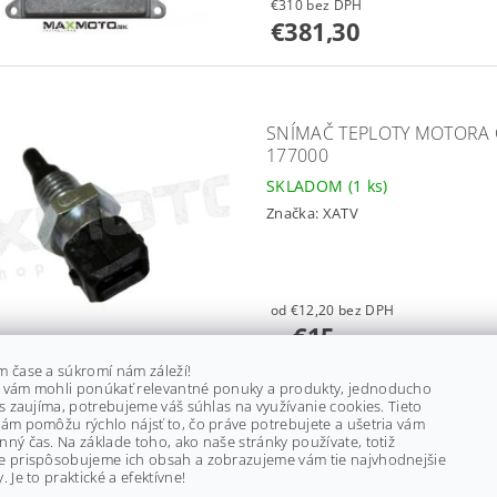
€310 bez DPH
€381,30
SNÍMAČ TEPLOTY MOTORA C
177000
SKLADOM
(1 ks)
Značka:
XATV
od €12,20 bez DPH
€15
od
m čase a súkromí nám záleží!
 vám mohli ponúkať relevantné ponuky a produkty, jednoducho
ás zaujíma, potrebujeme váš súhlas na využívanie cookies. Tieto
ám pomôžu rýchlo nájsť to, čo práve potrebujete a ušetria vám
LAMBDA SONDA CF MOTO GLA
ný čas. Na základe toho, ako naše stránky používate, totiž
X1000/ Z6/ UTV630, 018B-
e prispôsobujeme ich obsah a zobrazujeme vám tie najvhodnejšie
. Je to praktické a efektívne!
SKLADOM
(4 ks)