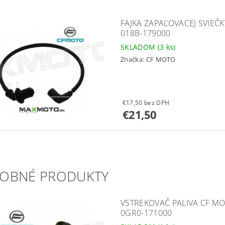
FAJKA ZAPAĽOVACEJ SVIEČK
018B-179000
SKLADOM
(3 ks)
Značka:
CF MOTO
€17,50 bez DPH
€21,50
OBNÉ PRODUKTY
VSTREKOVAČ PALIVA CF MOT
0GR0-171000