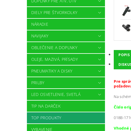
DOPLNKY PRE ATV, UTV
DIELY PRE ŠTVORKOLKY
NÁRADIE
NAVIJAKY
OBLEČENIE A DOPLNKY
POPIS
OLEJE, MAZIVÁ, PRÍSADY
DISKU
PNEUMATIKY A DISKY
Pre sprá
PRILBY
požadova
LED OSVETLENIE, SVETLÁ
Na schéme
TIP NA DARČEK
Číslo or
018B-171
TOP PRODUKTY
Vhodné 
VYBAVENIE