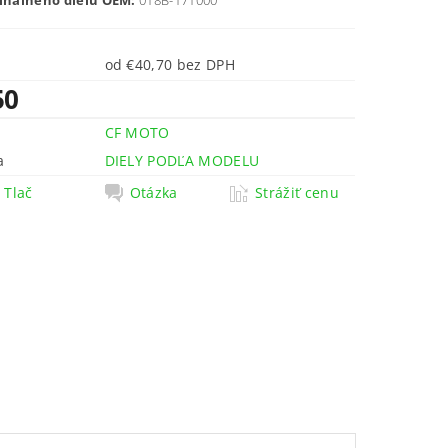
ginálneho dielu OEM:
018B-171000
od €40,70 bez DPH
50
CF MOTO
a
DIELY PODĽA MODELU
Tlač
Otázka
Strážiť cenu