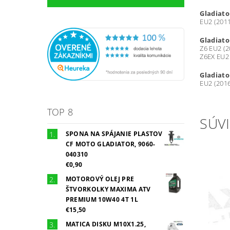
Gladiato
EU2 (2011
Gladiato
Z6 EU2 (2
Z6EX EU2
Gladiato
EU2 (201
TOP 8
SÚVI
SPONA NA SPÁJANIE PLASTOV
CF MOTO GLADIATOR, 9060-
040310
€0,90
MOTOROVÝ OLEJ PRE
ŠTVORKOLKY MAXIMA ATV
PREMIUM 10W40 4T 1L
€15,50
MATICA DISKU M10X1.25,