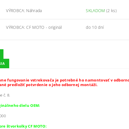
VÝROBCA: Náhrada
SKLADOM
(2 ks)
VÝROBCA: CF MOTO - originál
do 10 dní
SIA
vne fungovanie vstrekovača je potrebné ho namontovať v odborno
né predložiť potvrdenie o jeho odbornej montáži.
 č. 8.
iginálneho dielu OEM:
000
pre štvorkolky CF MOTO: