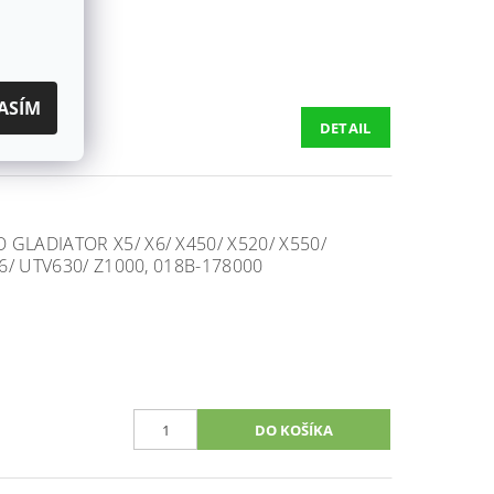
ASÍM
DETAIL
GLADIATOR X5/ X6/ X450/ X520/ X550/
Z6/ UTV630/ Z1000, 018B-178000