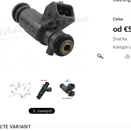
Číslo ori
Cena
od €
Značka
Kategóri
ĽTE VARIANT