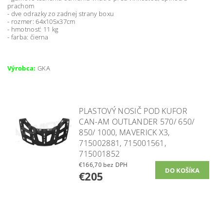
prachom
- dve odrazky zo zadnej strany boxu
- rozmer: 64х105х37cm
- hmotnosť: 11 kg
- farba: čierna
Výrobca:
GKA
PLASTOVÝ NOSIČ POD KUFOR
CAN-AM OUTLANDER 570/ 650/
850/ 1000, MAVERICK X3,
715002881, 715001561,
715001852
€166,70 bez DPH
€205