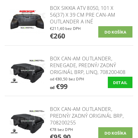
BOX SIKKIA ATV 8050, 101 X
56(37) X 39 CM PRE CAN-AM
OUTLANDER A INÉ
€211,40 bez DPH
€260
BOX CAN-AM OUTLANDER,
RENEGADE, PREDNÝ/ ZADNÝ
ORIGINÁL BRP, LINQ, 708200408
od €80,50 bez DPH
DETAIL
€99
od
BOX CAN-AM OUTLANDER,
PREDNÝ/ ZADNÝ ORIGINÁL BRP,
708200255
€78 bez DPH
€95,90