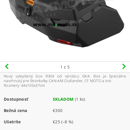
1
z 5
Nový vylepšený box R304 od výrobcu GKA. Box je špeciálne
navrhnutý pre štvorkolky CAN-AM Outlander, CF MOTO a iné.
Rozmery: 64х105х37cm
Dostupnosť
SKLADOM
(1 ks)
Bežná cena
€300
Ušetríte
€25
(–8 %)