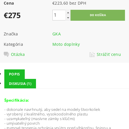
Cena
€223,60 bez DPH
€275
Značka
GKA
Kategória
Moto doplnky
Otázka
Strážiť cenu
POPIS
DISKUSIA (1)
Špecifikácia:
-
dokonale navrhnutý, aby sedel na modely štvorkoliek
- vyrobený z kvalitného, vysokoodolného plastu
- uzamykateľný (masívne zámky s kľúčmi)
- umývateľný povrch
- gumové tesnenia ochránia vnútro pred vlhkosťou, špinou a