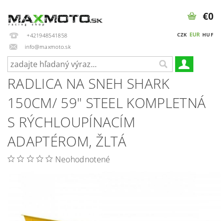
€0
EUR
CZK
HUF
+421948541858
info@maxmoto.sk
RADLICA NA SNEH SHARK
150CM/ 59" STEEL KOMPLETNÁ
S RÝCHLOUPÍNACÍM
ADAPTÉROM, ŽLTÁ
Neohodnotené