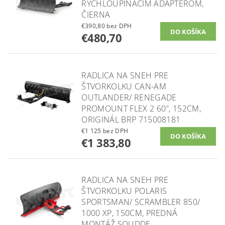
RÝCHLOUPÍNACÍM ADAPTÉROM,
ČIERNA
€390,80 bez DPH
€480,70
RADLICA NA SNEH PRE
ŠTVORKOLKU CAN-AM
OUTLANDER/ RENEGADE
PROMOUNT FLEX 2 60″, 152CM,
ORIGINÁL BRP 715008181
€1 125 bez DPH
€1 383,80
RADLICA NA SNEH PRE
ŠTVORKOLKU POLARIS
SPORTSMAN/ SCRAMBLER 850/
1000 XP, 150CM, PREDNÁ
MONTÁŽ SQUDDE