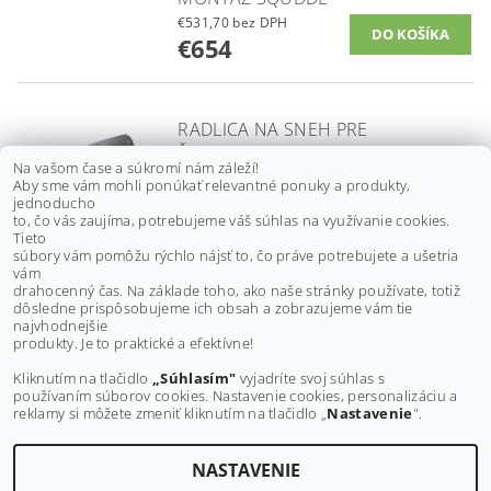
€531,70 bez DPH
€654
RADLICA NA SNEH PRE
ŠTVORKOLKU LINHAI M550,
Na vašom čase a súkromí nám záleží!
150CM, PREDNÁ MONTÁŽ
Aby sme vám mohli ponúkať relevantné ponuky a produkty,
SQUDDE
jednoducho
to, čo vás zaujíma, potrebujeme váš súhlas na využívanie cookies.
€531,70 bez DPH
Tieto
€654
súbory vám pomôžu rýchlo nájsť to, čo práve potrebujete a ušetria
vám
drahocenný čas. Na základe toho, ako naše stránky používate, totiž
dôsledne prispôsobujeme ich obsah a zobrazujeme vám tie
Buďte prvý, kto napíše príspevok k tejto položke.
najvhodnejšie
produkty. Je to praktické a efektívne!
Pridať komentár
Kliknutím na tlačidlo
„Súhlasím"
vyjadríte svoj súhlas s
používaním súborov cookies. Nastavenie cookies, personalizáciu a
reklamy si môžete zmeniť kliknutím na tlačidlo „
Nastavenie
".
NASTAVENIE