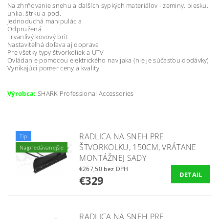
Na zhrňovanie snehu a ďalších sypkých materiálov - zeminy, piesku,
uhlia, štrku a pod.
Jednoduchá manipulácia
Odpružená
Trvanlivý kovový brit
Nastaviteľná doľava aj doprava
Pre všetky typy štvorkoliek a UTV
Ovládanie pomocou elektrického navijaka (nie je súčasťou dodávky)
Vynikajúci pomer ceny a kvality
Výrobca:
SHARK Professional Accessories
RADLICA NA SNEH PRE
Tip
ŠTVORKOLKU, 150CM, VRÁTANE
Najpredávanejšie
MONTÁŽNEJ SADY
€267,50 bez DPH
DETAIL
€329
RADLICA NA SNEH PRE