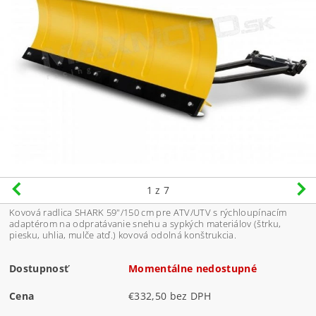
1
z 7
Kovová radlica SHARK 59"/150 cm pre ATV/UTV s rýchloupínacím
adaptérom na odpratávanie snehu a sypkých materiálov (štrku,
piesku, uhlia, mulče atď.) kovová odolná konštrukcia.
Dostupnosť
Momentálne nedostupné
Cena
€332,50 bez DPH