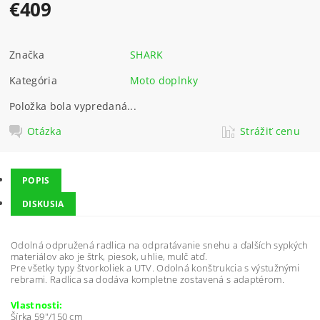
€409
Značka
SHARK
Kategória
Moto doplnky
Položka bola vypredaná...
Otázka
Strážiť cenu
POPIS
DISKUSIA
Odolná odpružená radlica na odpratávanie snehu a ďalších sypkých
materiálov ako je štrk, piesok, uhlie, mulč atď.
Pre všetky typy štvorkoliek a UTV. Odolná konštrukcia s výstužnými
rebrami. Radlica sa dodáva kompletne zostavená s adaptérom.
Vlastnosti:
Šírka 59"/150 cm