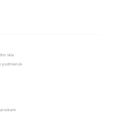
ého skla
ých podmienok
iarovkami