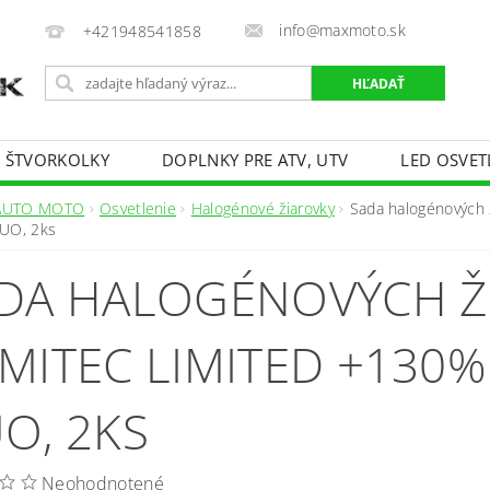
info@maxmoto.sk
+421948541858
E ŠTVORKOLKY
DOPLNKY PRE ATV, UTV
LED OSVET
AUTO MOTO
Osvetlenie
Halogénové žiarovky
Sada halogénových
UO, 2ks
DA HALOGÉNOVÝCH Ž
MITEC LIMITED +130%
O, 2KS
Neohodnotené