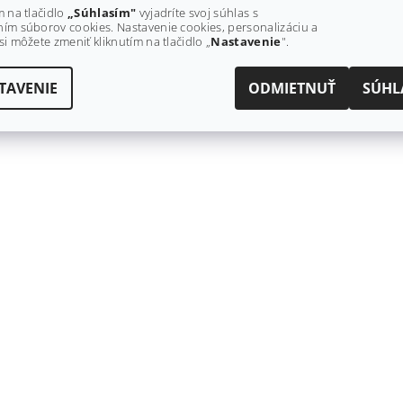
m na tlačidlo
„Súhlasím"
vyjadríte svoj súhlas s
ím súborov cookies. Nastavenie cookies, personalizáciu a
si môžete zmeniť kliknutím na tlačidlo „
Nastavenie
".
TAVENIE
ODMIETNUŤ
SÚHL