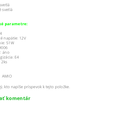
svetlá
é svetlá
ké parametre:
4
é napätie: 12V
nie: 51W
 9006
r: áno
izácia: E4
: 2ks
AMIO
ý, kto napíše príspevok k tejto položke.
dať komentár