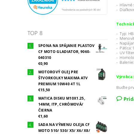
- Hlavné 
- Diaľkov
Technic
TOP 8
- Typ: HB
- Menovit
- Napája
SPONA NA SPÁJANIE PLASTOV
- Pätica:
CF MOTO GLADIATOR, 9060-
- UV filte
- Homolog
040310
- Balenie
€0,90
MOTOROVÝ OLEJ PRE
Výrobca:
ŠTVORKOLKY MAXIMA ATV
PREMIUM 10W40 4T 1L
Buďte prv
€15,50
MATICA DISKU M10X1.25,
Pri
14MM, ITP, CHRÓMOVÁ/
ČIERNA
€1,60
SADA NA VÝMENU OLEJA CF
MOTO 510/ 530/ X5/ X6/ X8/