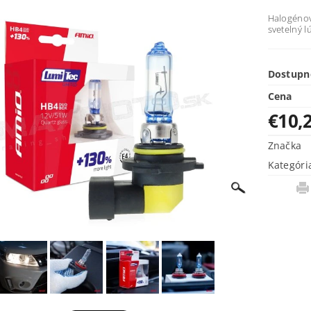
Halogéno
svetelný 
Dostupn
Cena
€10,
Značka
Kategóri