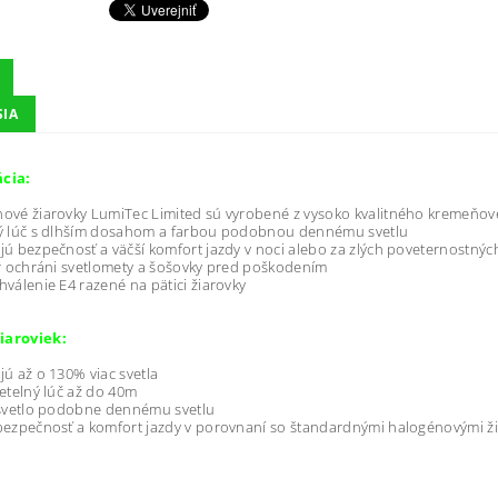
SIA
ácia:
ové žiarovky LumiTec Limited sú vyrobené z vysoko kvalitného kremeňov
ný lúč s dlhším dosahom a farbou podobnou dennému svetlu
jú bezpečnosť a väčší komfort jazdy v noci alebo za zlých poveternostn
er ochráni svetlomety a šošovky pred poškodením
hválenie E4 razené na pätici žiarovky
iaroviek:
jú až o 130% viac svetla
vetelný lúč až do 40m
 svetlo podobne dennému svetlu
bezpečnosť a komfort jazdy v porovnaní so štandardnými halogénovými ž
: