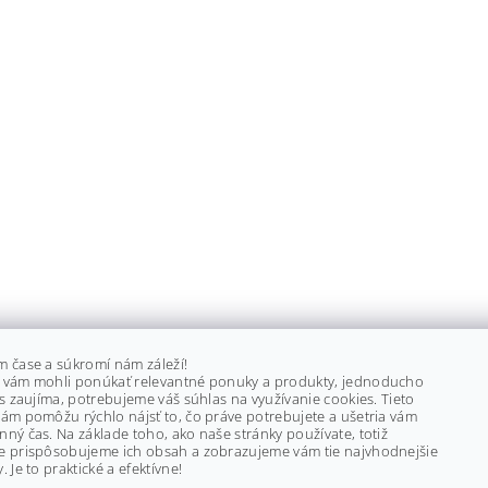
m čase a súkromí nám záleží!
 vám mohli ponúkať relevantné ponuky a produkty, jednoducho
ás zaujíma, potrebujeme váš súhlas na využívanie cookies. Tieto
ám pomôžu rýchlo nájsť to, čo práve potrebujete a ušetria vám
ný čas. Na základe toho, ako naše stránky používate, totiž
e prispôsobujeme ich obsah a zobrazujeme vám tie najvhodnejšie
. Je to praktické a efektívne!