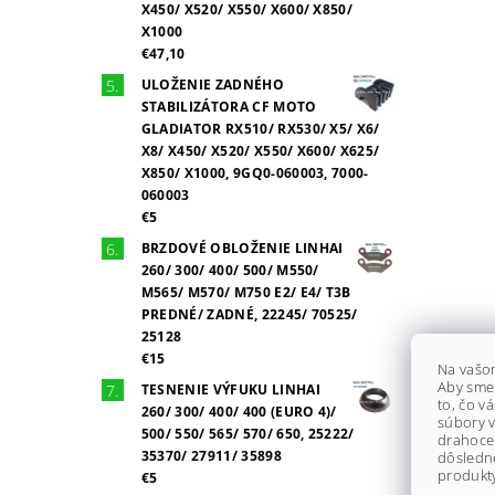
X450/ X520/ X550/ X600/ X850/
X1000
€47,10
ULOŽENIE ZADNÉHO
STABILIZÁTORA CF MOTO
GLADIATOR RX510/ RX530/ X5/ X6/
X8/ X450/ X520/ X550/ X600/ X625/
X850/ X1000, 9GQ0-060003, 7000-
060003
€5
BRZDOVÉ OBLOŽENIE LINHAI
260/ 300/ 400/ 500/ M550/
M565/ M570/ M750 E2/ E4/ T3B
PREDNÉ/ ZADNÉ, 22245/ 70525/
25128
€15
Na vašo
Aby sme
TESNENIE VÝFUKU LINHAI
to, čo v
260/ 300/ 400/ 400 (EURO 4)/
súbory v
500/ 550/ 565/ 570/ 650, 25222/
drahocen
35370/ 27911/ 35898
dôsledn
produkty
€5