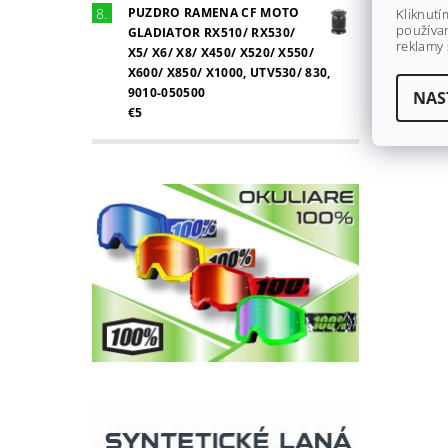
PUZDRO RAMENA CF MOTO
Kliknutí
používan
GLADIATOR RX510/ RX530/
reklamy 
X5/ X6/ X8/ X450/ X520/ X550/
X600/ X850/ X1000, UTV530/ 830,
9010-050500
NAS
€5