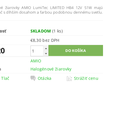
vé žiarovky AMIO LumiTec LIMITED HB4 12V 51W majú
lúč s dlhším dosahom a farbou podobnou dennému svetlu.
osť
SKLADOM
(1 ks)
€8,30 bez DPH
20
AMIO
a
Halogénové žiarovky
Tlač
Otázka
Strážiť cenu