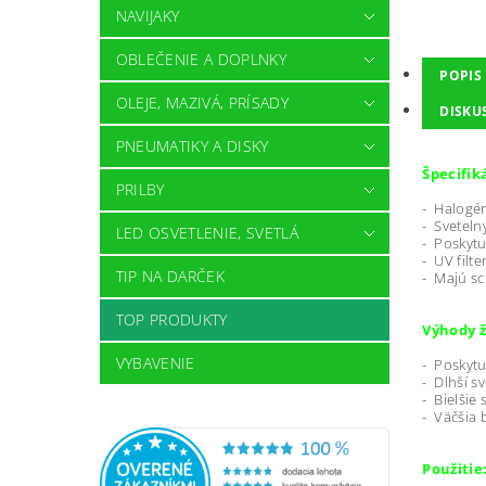
NAVIJAKY
OBLEČENIE A DOPLNKY
POPIS
OLEJE, MAZIVÁ, PRÍSADY
DISKU
PNEUMATIKY A DISKY
Špecifik
PRILBY
- Halogén
- Svetel
LED OSVETLENIE, SVETLÁ
- Poskytu
- UV filt
TIP NA DARČEK
- Majú sc
TOP PRODUKTY
Výhody ž
VYBAVENIE
- Poskytu
- Dlhší s
- Bielšie
- Väčšia 
Použitie