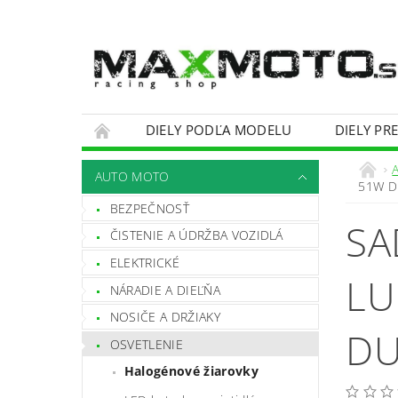
DIELY PODĽA MODELU
DIELY PR
OBCHODNÉ PODMIENKY
KONTAKTY
AUTO MOTO
51W D
BEZPEČNOSŤ
SA
ČISTENIE A ÚDRŽBA VOZIDLÁ
ELEKTRICKÉ
LU
NÁRADIE A DIEĽŇA
NOSIČE A DRŽIAKY
DU
OSVETLENIE
Halogénové žiarovky