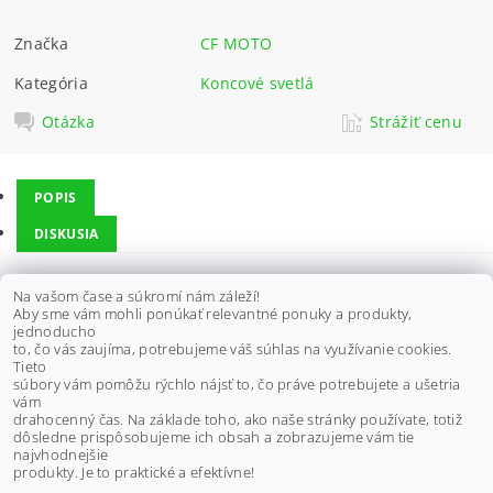
Značka
CF MOTO
Kategória
Koncové svetlá
Otázka
Strážiť cenu
POPIS
DISKUSIA
Na vašom čase a súkromí nám záleží!
Vhodné pre štvorkolky CF MOTO:
Aby sme vám mohli ponúkať relevantné ponuky a produkty,
jednoducho
Gladiator X5 EU2, 13-17
to, čo vás zaujíma, potrebujeme váš súhlas na využívanie cookies.
Gladiator X6 EU2, 11-16
Tieto
súbory vám pomôžu rýchlo nájsť to, čo práve potrebujete a ušetria
vám
Výrobca:
CF MOTO
drahocenný čas. Na základe toho, ako naše stránky používate, totiž
dôsledne prispôsobujeme ich obsah a zobrazujeme vám tie
Buďte prvý, kto napíše príspevok k tejto položke.
najvhodnejšie
produkty. Je to praktické a efektívne!
Pridať komentár