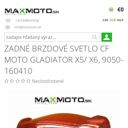
€0
EUR
CZK
HUF
+421948541858
info@maxmoto.sk
ZADNÉ BRZDOVÉ SVETLO CF
MOTO GLADIATOR X5/ X6, 9050-
160410
Neohodnotené