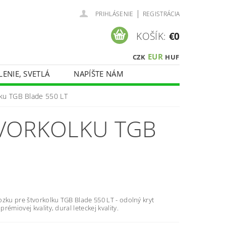
|
PRIHLÁSENIE
REGISTRÁCIA
KOŠÍK:
€0
EUR
CZK
HUF
LENIE, SVETLÁ
NAPÍŠTE NÁM
lku TGB Blade 550 LT
TVORKOLKU TGB
zku pre štvorkolku TGB Blade 550 LT - odolný kryt
rémiovej kvality, dural leteckej kvality.