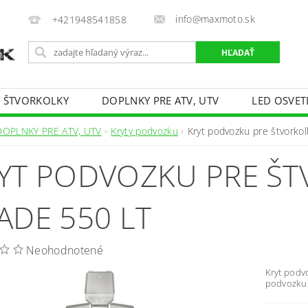
info@maxmoto.sk
+421948541858
E ŠTVORKOLKY
DOPLNKY PRE ATV, UTV
LED OSVET
DOPLNKY PRE ATV, UTV
Kryty podvozku
Kryt podvozku pre štvorko
YT PODVOZKU PRE Š
ADE 550 LT
Neohodnotené
Kryt podvo
podvozku p