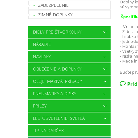
Odolný kr
ZABEZPEČENIE
sú vyrobe
ZIMNÉ DOPLNKY
Špecifik
- Vrcholn
- Z duralu
DIELY PRE ŠTVORKOLKY
- hrúbka 
- Jednod
NÁRADIE
- Montáž
- Všetky 
- Nízka h
NAVIJAKY
- Made i
OBLEČENIE A DOPLNKY
Buďte prv
OLEJE, MAZIVÁ, PRÍSADY
Pri
PNEUMATIKY A DISKY
PRILBY
LED OSVETLENIE, SVETLÁ
TIP NA DARČEK