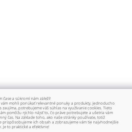
m čase a súkromí nám záleží!
 vám mohli ponúkať relevantné ponuky a produkty, jednoducho
ás zaujíma, potrebujeme váš súhlas na využívanie cookies. Tieto
ám pomôžu rýchlo nájsť to, čo práve potrebujete a ušetria vám
ný čas. Na základe toho, ako naše stránky používate, totiž
e prispôsobujeme ich obsah a zobrazujeme vám tie najvhodnejšie
. Je to praktické a efektívne!