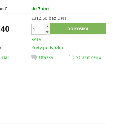
osť
do 7 dní
€312,50 bez DPH
,40
XATV
a
Kryty podvozku
Tlač
Otázka
Strážiť cenu