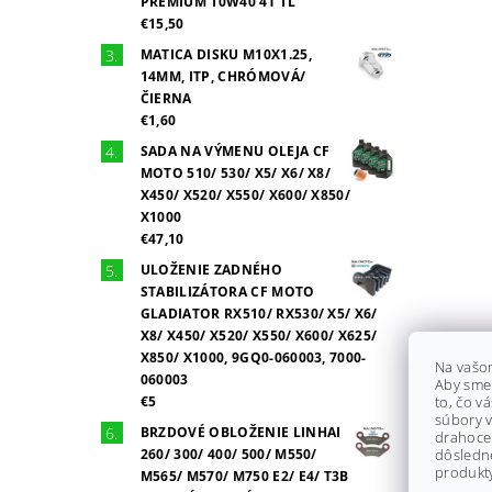
PREMIUM 10W40 4T 1L
€15,50
MATICA DISKU M10X1.25,
14MM, ITP, CHRÓMOVÁ/
ČIERNA
€1,60
SADA NA VÝMENU OLEJA CF
MOTO 510/ 530/ X5/ X6/ X8/
X450/ X520/ X550/ X600/ X850/
X1000
€47,10
ULOŽENIE ZADNÉHO
STABILIZÁTORA CF MOTO
GLADIATOR RX510/ RX530/ X5/ X6/
X8/ X450/ X520/ X550/ X600/ X625/
X850/ X1000, 9GQ0-060003, 7000-
Na vašo
060003
Aby sme
€5
to, čo v
súbory v
BRZDOVÉ OBLOŽENIE LINHAI
drahocen
260/ 300/ 400/ 500/ M550/
dôsledn
produkty
M565/ M570/ M750 E2/ E4/ T3B