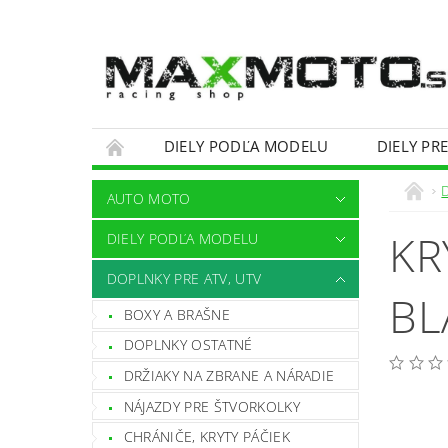
DIELY PODĽA MODELU
DIELY PR
OBCHODNÉ PODMIENKY
KONTAKTY
AUTO MOTO
KR
DIELY PODĽA MODELU
DOPLNKY PRE ATV, UTV
BL
BOXY A BRAŠNE
DOPLNKY OSTATNÉ
DRŽIAKY NA ZBRANE A NÁRADIE
NÁJAZDY PRE ŠTVORKOLKY
CHRÁNIČE, KRYTY PÁČIEK