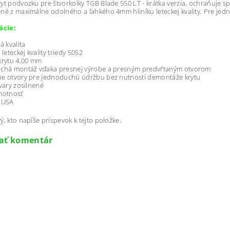
yt podvozku pre štvorkolky TGB Blade 550 LT - krátka verzia, ochraňuje 
né z maximálne odolného a ľahkého 4mm hliníku leteckej kvality. Pre je
ácie:
á kvalita
 leteckej kvality triedy 5052
krytu 4,00 mm
uchá montáž vďaka presnej výrobe a presným predvŕtaným otvorom
ne otvory pre jednoduchú údržbu bez nutnosti demontáže krytu
zvary zosilnené
motnosť
n USA
ý, kto napíše príspevok k tejto položke.
dať komentár