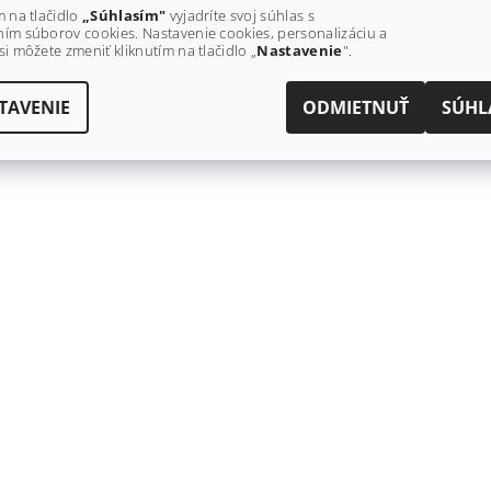
m na tlačidlo
„Súhlasím"
vyjadríte svoj súhlas s
ím súborov cookies. Nastavenie cookies, personalizáciu a
si môžete zmeniť kliknutím na tlačidlo „
Nastavenie
".
TAVENIE
ODMIETNUŤ
SÚHL