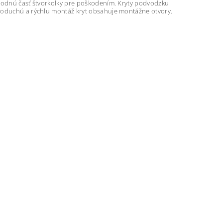
spodnú časť štvorkolky pre poškodením. Kryty podvodzku
dnoduchú a rýchlu montáž kryt obsahuje montážne otvory.