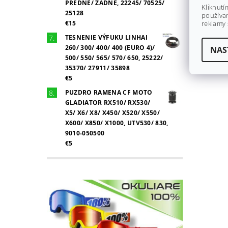
PREDNÉ/ ZADNÉ, 22245/ 70525/
Kliknutí
25128
používan
€15
reklamy 
TESNENIE VÝFUKU LINHAI
260/ 300/ 400/ 400 (EURO 4)/
NAS
500/ 550/ 565/ 570/ 650, 25222/
35370/ 27911/ 35898
€5
PUZDRO RAMENA CF MOTO
GLADIATOR RX510/ RX530/
X5/ X6/ X8/ X450/ X520/ X550/
X600/ X850/ X1000, UTV530/ 830,
9010-050500
€5