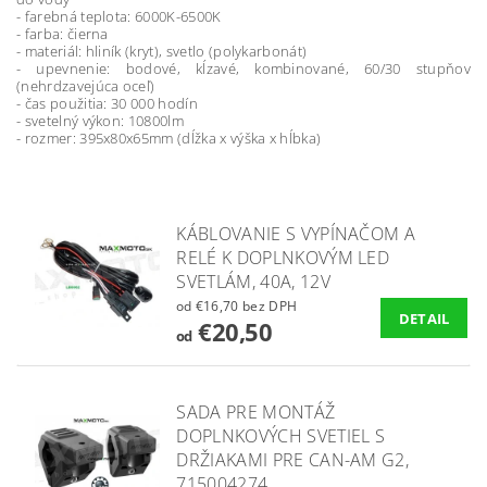
- farebná teplota: 6000K-6500K
- farba: čierna
- materiál: hliník (kryt), svetlo (polykarbonát)
- upevnenie: bodové, kĺzavé, kombinované, 60/30 stupňov
(nehrdzavejúca oceľ)
- čas použitia: 30 000 hodín
- svetelný výkon: 10800lm
- rozmer: 395x80x65mm (dĺžka x výška x hĺbka)
KÁBLOVANIE S VYPÍNAČOM A
RELÉ K DOPLNKOVÝM LED
SVETLÁM, 40A, 12V
od €16,70 bez DPH
DETAIL
€20,50
od
SADA PRE MONTÁŽ
DOPLNKOVÝCH SVETIEL S
DRŽIAKAMI PRE CAN-AM G2,
715004274