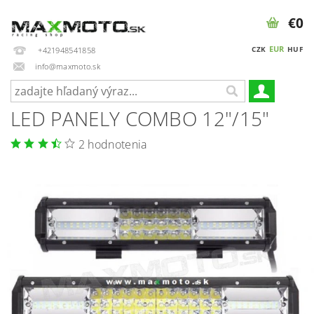
€0
EUR
CZK
HUF
+421948541858
info@maxmoto.sk
LED PANELY COMBO 12"/15"
2 hodnotenia