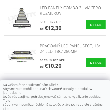
LED PANELY COMBO 3 - VIACERO
ROZMEROV
od €10 bez DPH
DETAIL
€12,30
od
PRACOVNÝ LED PANEL SPOT, 18/
24 LED, 186/ 280MM
od €8,30 bez DPH
DETAIL
€10,20
od
LED PANEL + DENNÉ SVIETENIE,
Na vašom čase a súkromí nám záleží!
Aby sme vám mohli ponúkať relevantné ponuky a produkty,
6/ 12 LED, 284/ 524MM, PREDNÉ
jednoducho
to, čo vás zaujíma, potrebujeme váš súhlas na využívanie cookies.
od €30 bez DPH
Tieto
DETAIL
€36,90
súbory vám pomôžu rýchlo nájsť to, čo práve potrebujete a ušetria
od
vám