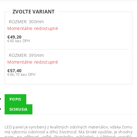
ZVOĽTE VARIANT
ROZMER: 300mm
Momentálne nedostupné
€49,20
€40 bez DPH
ROZMER: 395mm
Momentálne nedostupné
€57,40
€46,70 bez DPH
POPIS
DISKUSIA
LED panel je vyrobený z kvalitných odolných materiálov, vďaka čomu
má výbornú odolnosť a dlhú životnosť. Má široké využitie, je vhodný
napr. na offroad, veľké štvorkolky, nákladné / úžitkové vozidlá,