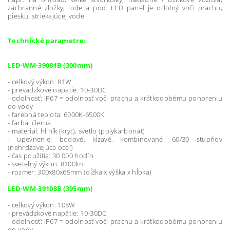
záchranné zložky, lode a pod. LED panel je odolný voči prachu,
piesku, striekajúcej vode.
Technické parametre:
LED-WM-39081B (300mm)
- celkový výkon: 81W
- prevádzkové napätie: 10-30DC
- odolnosť: IP67 = odolnosť voči prachu a krátkodobému ponoreniu
do vody
- farebná teplota: 6000K-6500K
- farba: čierna
- materiál: hliník (kryt
), svetlo (polykarbonát)
- upevnenie: bodové, kĺzavé, kombinované, 60/30 stupňov
(nehrdzavejúca oceľ)
- čas použitia: 30 000 hodín
- svetelný výkon: 8100lm
- rozmer: 300x80x65mm (dĺžka x výška x hĺbka)
LED-WM-39108B (395mm)
- celkový výkon: 108W
- prevádzkové napätie: 10-30DC
- odolnosť: IP67 = odolnosť voči prachu a krátkodobému ponoreniu
do vody