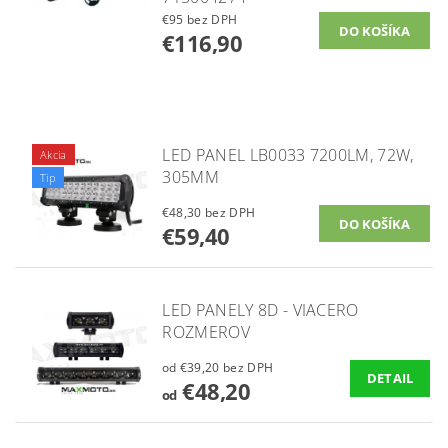
€95 bez DPH
€116,90
LED PANEL LB0033 7200LM, 72W,
Akcia
305MM
Tip
€48,30 bez DPH
€59,40
LED PANELY 8D - VIACERO
ROZMEROV
od €39,20 bez DPH
DETAIL
€48,20
od