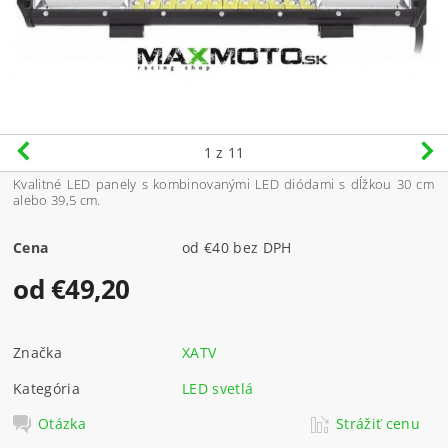
1
z 11
Kvalitné LED panely s kombinovanými LED diódami s dĺžkou 30 cm
alebo 39,5 cm.
Cena
od €40 bez DPH
od €49,20
Značka
XATV
Kategória
LED svetlá
Otázka
Strážiť cenu