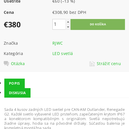
Ušetríte
€60
(–13 %)
Cena
€308,90 bez DPH
€380
Značka
RJWC
Kategória
LED svetlá
Otázka
Strážiť cenu
POPIS
DISKUSIA
Sada 4 kusov zadných LED svetiel pre CAN-AM Outlander, Renegade
G2. Každé svetlo vybavené LED prsteňom, zapečateným krytom IP67
a konektorom kompatibilným s originálom. Svetlá nepotrebujú
žiadne úpravy, hodia sa na pôvodné držiaky. Súčasťou balenia je
kompletná montážna sada.