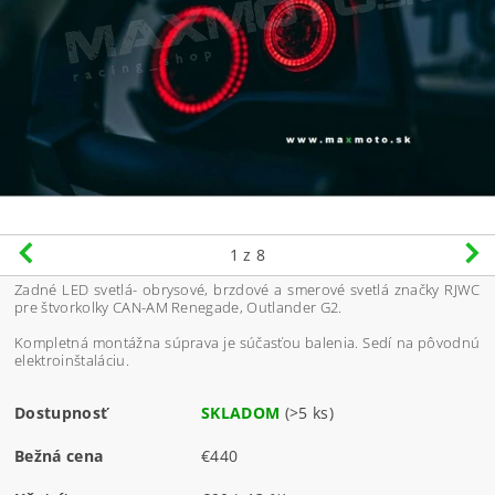
1
z 8
Zadné LED svetlá- obrysové, brzdové a smerové svetlá značky RJWC
pre štvorkolky CAN-AM Renegade, Outlander G2.
Kompletná montážna súprava je súčasťou balenia. Sedí na pôvodnú
elektroinštaláciu.
Dostupnosť
SKLADOM
(>5 ks)
Bežná cena
€440