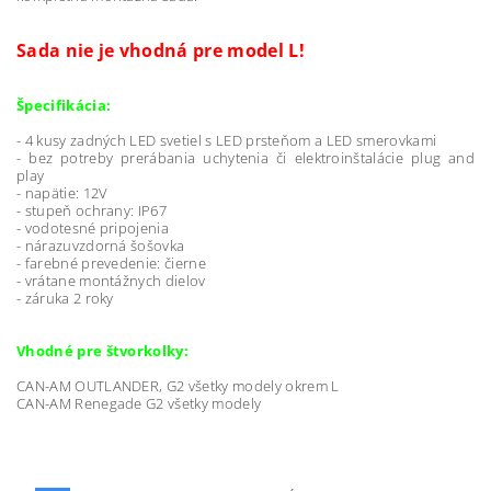
Sada nie je vhodná pre model L!
Špecifikácia:
- 4 kusy zadných LED svetiel s LED prsteňom a LED smerovkami
- bez potreby prerábania uchytenia či elektroinštalácie plug and
play
- napätie: 12V
- stupeň ochrany: IP67
- vodotesné pripojenia
- nárazuvzdorná šošovka
- farebné prevedenie: čierne
- vrátane montážnych dielov
- záruka 2 roky
Vhodné pre štvorkolky:
CAN-AM
OUTLANDER
, G2 všetky modely okrem L
CAN-AM Renegade G2 všetky modely