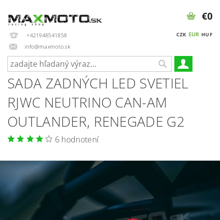
€0
EUR
CZK
HUF
+421948541858
info@maxmoto.sk
SADA ZADNÝCH LED SVETIEL
RJWC NEUTRINO CAN-AM
OUTLANDER, RENEGADE G2
6 hodnotení