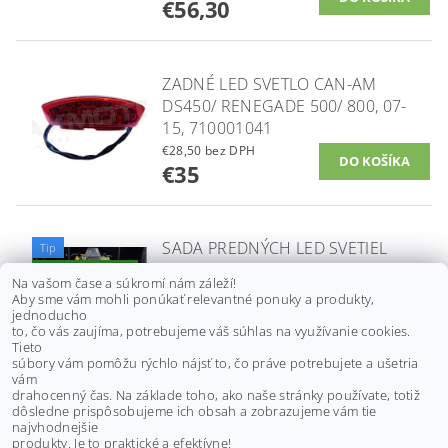
€56,30
ZADNÉ LED SVETLO CAN-AM
DS450/ RENEGADE 500/ 800, 07-
15, 710001041
€28,50 bez DPH
€35
SADA PREDNÝCH LED SVETIEL
Tip
NEUTRINO OMEGA CAN-AM
Najpredávanejšie
Na vašom čase a súkromí nám záleží!
OUTLANDER, RENEGADE,
Aby sme vám mohli ponúkať relevantné ponuky a produkty,
MAVERICK R, HALO RING
jednoducho
to, čo vás zaujíma, potrebujeme váš súhlas na využívanie cookies.
€357,70 bez DPH
Tieto
€440
súbory vám pomôžu rýchlo nájsť to, čo práve potrebujete a ušetria
vám
drahocenný čas. Na základe toho, ako naše stránky používate, totiž
dôsledne prispôsobujeme ich obsah a zobrazujeme vám tie
Buďte prvý, kto napíše príspevok k tejto položke.
najvhodnejšie
produkty. Je to praktické a efektívne!