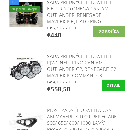
SADA PREDNÝCH LED SVETIEL
Tip
NEUTRINO OMEGA CAN-AM
Najpredávanejšie
OUTLANDER, RENEGADE,
MAVERICK R, HALO RING
€357,70 bez DPH
€440
SADA PREDNÝCH LED SVETIEL
RJWC NEUTRINO CAN-AM
OUTLANDER G2, RENEGADE G2,
MAVERICK, COMMANDER
€454,10 bez DPH
DETAIL
€558,50
PLAST ZADNÉHO SVETLA CAN-
AM MAVERICK 1000, RENEGADE
500/ 650/ 800/ 1000, ĽAVÝ/
PRAVÝ, 705004927/ 705004926