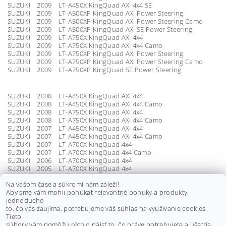
SUZUKI 2009 LT-A450X KingQuad AXi 4x4 SE
SUZUKI 2009 LT-A500XP KingQuad AXi Power Steering
SUZUKI 2009 LT-A500XP KingQuad AXi Power Steering Camo
SUZUKI 2009 LT-A500XP KingQuad AXi SE Power Steering
SUZUKI 2009 LT-A750X KingQuad AXi 4x4
SUZUKI 2009 LT-A750X KingQuad AXi 4x4 Camo
SUZUKI 2009 LT-A750XP KingQuad AXi Power Steering
SUZUKI 2009 LT-A750XP KingQuad AXi Power Steering Camo
SUZUKI 2009 LT-A750XP KingQuad SE Power Steering
SUZUKI 2008 LT-A450X KingQuad AXi 4x4
SUZUKI 2008 LT-A450X KingQuad AXi 4x4 Camo
SUZUKI 2008 LT-A750X KingQuad AXi 4x4
SUZUKI 2008 LT-A750X KingQuad AXi 4x4 Camo
SUZUKI 2007 LT-A450X KingQuad AXi 4x4
SUZUKI 2007 LT-A450X KingQuad AXi 4x4 Camo
SUZUKI 2007 LT-A700X KingQuad 4x4
SUZUKI 2007 LT-A700X KingQuad 4x4 Camo
SUZUKI 2006 LT-A700X KingQuad 4x4
SUZUKI 2005 LT-A700X KingQuad 4x4
Na vašom čase a súkromí nám záleží!
Aby sme vám mohli ponúkať relevantné ponuky a produkty,
Sada obsahuje:
jednoducho
2x predné lemy blatníkov
to, čo vás zaujíma, potrebujeme váš súhlas na využívanie cookies.
2x zadné lemy blatníkov
Tieto
1x montážna sada (upevňovací materiál)
súbory vám pomôžu rýchlo nájsť to, čo práve potrebujete a ušetria