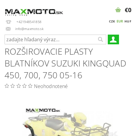
€0
EUR
CZK
HUF
+421948541858
info@maxmoto.sk
ROZŠIROVACIE PLASTY
BLATNÍKOV SUZUKI KINGQUAD
450, 700, 750 05-16
Neohodnotené