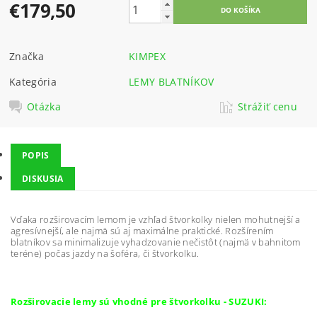
€179,50
Značka
KIMPEX
Kategória
LEMY BLATNÍKOV
Otázka
Strážiť cenu
POPIS
DISKUSIA
Vďaka rozširovacím lemom je vzhľad štvorkolky nielen mohutnejší a
agresívnejší, ale najmä sú aj maximálne praktické. Rozšírením
blatníkov sa minimalizuje vyhadzovanie nečistôt (najmä v bahnitom
teréne) počas jazdy na šoféra, či štvorkolku.
Rozširovacie lemy sú vhodné pre štvorkolku - SUZUKI: