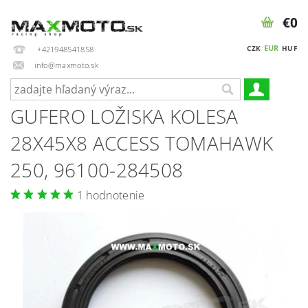
€0
EUR
CZK
HUF
+421948541858
info@maxmoto.sk
GUFERO LOŽISKA KOLESA
28X45X8 ACCESS TOMAHAWK
250, 96100-284508
1 hodnotenie