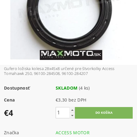
Gufero ložiska kolesa 28x45x8 určené pre štvorkolky Access
Tomahawk 250, 96100-284508, 96100-284207
Dostupnosť
SKLADOM
(4 ks)
Cena
€3,30 bez DPH
€4
Značka
ACCESS MOTOR