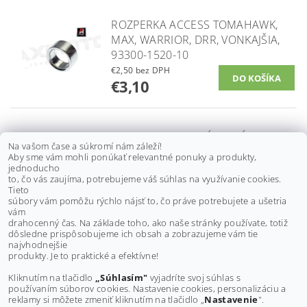
ROZPERKA ACCESS TOMAHAWK,
MAX, WARRIOR, DRR, VONKAJŠIA,
93300-1520-10
€2,50 bez DPH
€3,10
ROZPERKA PREDNÉHO NÁBOJA
Na vašom čase a súkromí nám záleží!
ACCESS TOMAHAWK, MAX,
Aby sme vám mohli ponúkať relevantné ponuky a produkty,
WARRIOR, DRR, 93325-A03-000
jednoducho
to, čo vás zaujíma, potrebujeme váš súhlas na využívanie cookies.
€4,20 bez DPH
Tieto
€5,10
súbory vám pomôžu rýchlo nájsť to, čo práve potrebujete a ušetria
vám
drahocenný čas. Na základe toho, ako naše stránky používate, totiž
dôsledne prispôsobujeme ich obsah a zobrazujeme vám tie
Buďte prvý, kto napíše príspevok k tejto položke.
najvhodnejšie
produkty. Je to praktické a efektívne!
Pridať komentár
Kliknutím na tlačidlo
„Súhlasím"
vyjadríte svoj súhlas s
používaním súborov cookies. Nastavenie cookies, personalizáciu a
reklamy si môžete zmeniť kliknutím na tlačidlo „
Nastavenie
".