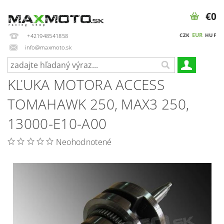
€0
EUR
CZK
HUF
+421948541858
info@maxmoto.sk
KĽUKA MOTORA ACCESS
TOMAHAWK 250, MAX3 250,
13000-E10-A00
Neohodnotené