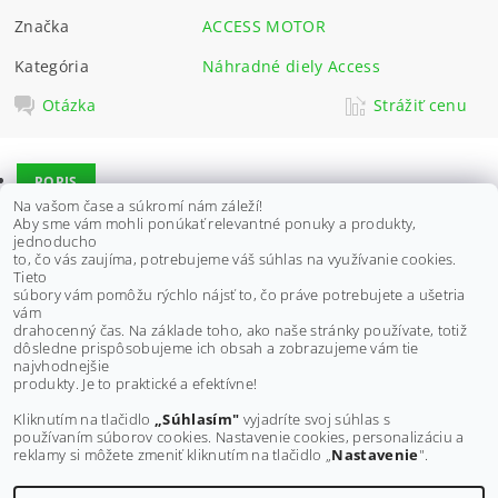
Značka
ACCESS MOTOR
Kategória
Náhradné diely Access
Otázka
Strážiť cenu
POPIS
Na vašom čase a súkromí nám záleží!
DISKUSIA
Aby sme vám mohli ponúkať relevantné ponuky a produkty,
jednoducho
to, čo vás zaujíma, potrebujeme váš súhlas na využívanie cookies.
Tieto
Vhodné pre modely:
súbory vám pomôžu rýchlo nájsť to, čo práve potrebujete a ušetria
Access Tomahawk 250
vám
Access MAX3, 250
drahocenný čas. Na základe toho, ako naše stránky používate, totiž
dôsledne prispôsobujeme ich obsah a zobrazujeme vám tie
Buďte prvý, kto napíše príspevok k tejto položke.
najvhodnejšie
produkty. Je to praktické a efektívne!
Pridať komentár
Kliknutím na tlačidlo
„Súhlasím"
vyjadríte svoj súhlas s
používaním súborov cookies. Nastavenie cookies, personalizáciu a
reklamy si môžete zmeniť kliknutím na tlačidlo „
Nastavenie
".