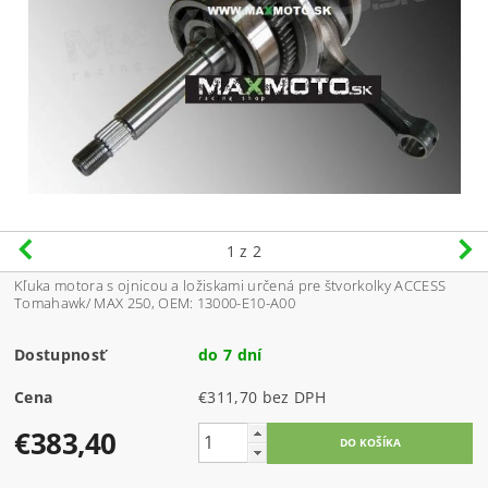
1
z 2
Kľuka motora s ojnicou a ložiskami určená pre štvorkolky ACCESS
Tomahawk/ MAX 250, OEM: 13000-E10-A00
Dostupnosť
do 7 dní
Cena
€311,70 bez DPH
€383,40