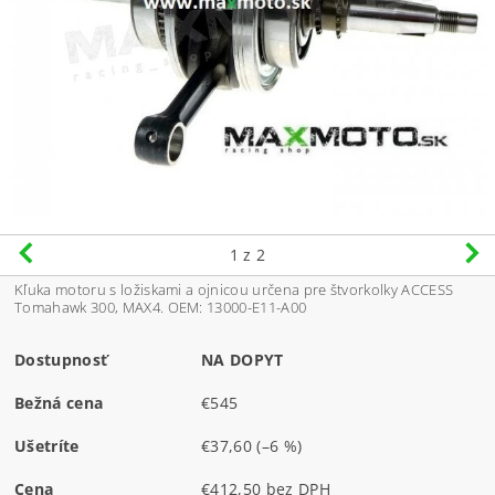
1
z 2
Kľuka motoru s ložiskami a ojnicou určena pre štvorkolky ACCESS
Tomahawk 300, MAX4. OEM: 13000-E11-A00
Dostupnosť
NA DOPYT
Bežná cena
€545
Ušetríte
€37,60
(–6 %)
Cena
€412,50 bez DPH