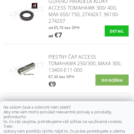
GUFERO HRIADEĽA KĽUKY
ACCESS TOMAHAWK 300/ 400,
MAX 650/ 750, 27X42X7, 96100-
274207
od €5,70 bez DPH
DETAIL
€7
od
PIESTNY ČAP ACCESS
TOMAHAWK 250/300, MAX4 300,
13400-E11-000
€7,30 bez DPH
€9
VALEC ACCESS TOMAHAWK 300,
Na vašom čase a súkromí nám záleží!
Aby sme vám mohli ponúkať relevantné ponuky a produkty,
MAX 4 300, 12100-E11-100
jednoducho
to, čo vás zaujíma, potrebujeme váš súhlas na využívanie cookies.
€278,30 bez DPH
Tieto
€342,30
súbory vám pomôžu rýchlo nájsť to, čo práve potrebujete a ušetria