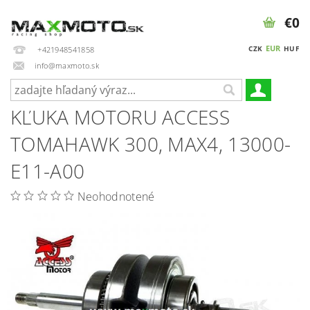
€0
EUR
CZK
HUF
+421948541858
info@maxmoto.sk
KĽUKA MOTORU ACCESS
TOMAHAWK 300, MAX4, 13000-
E11-A00
Neohodnotené