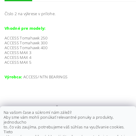
Číslo 2 na výkrese v prílohe.
Vhodné pre modely:
ACCESS Tomahawk 250
ACCESS Tomahawk 300
ACCESS Tomahawk 400
ACCESS MAX 3
ACCESS MAX 4
ACCESS MAX 5
Výrobca:
ACCESS/ NTN BEARINGS
LOŽISKO PREVODOVKY 6301LLU
Na vašom čase a súkromí nám záleží!
ACCESS TOMAHAWK 300/ 400,
Aby sme vám mohli ponúkať relevantné ponuky a produkty,
MAX 4/ 5, 95100-T6301LLU
jednoducho
to, čo vás zaujíma, potrebujeme váš súhlas na využívanie cookies.
€10 bez DPH
Tieto
€12,30