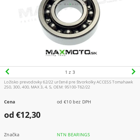
1
z 3
Ložisko prevodovky 62/22 určené pre štvorkolky ACCESS Tomahawk
250, 300, 400, MAX 3, 4, 5, OEM: 95100-T62/22
Cena
od €10 bez DPH
od €12,30
Značka
NTN BEARINGS