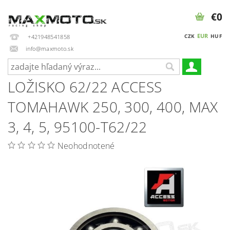
€0
EUR
CZK
HUF
+421948541858
info@maxmoto.sk
LOŽISKO 62/22 ACCESS
TOMAHAWK 250, 300, 400, MAX
3, 4, 5, 95100-T62/22
Neohodnotené