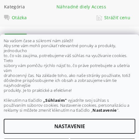
Kategória
Náhradné diely Access
Otázka
Strážiť cenu
POPIS
Na vašom čase a súkromí nám záleží!
Aby sme vám mohli ponúkať relevantné ponuky a produkty,
DISKUSIA
jednoducho
to, čo vás zaujíma, potrebujeme váš súhlas na využívanie cookies.
Tieto
súbory vám pomôžu rýchlo nájsť to, čo práve potrebujete a ušetria
Vhodné pro modely:
vám
Access Tomahawk 250/300/400
drahocenný čas. Na základe toho, ako naše stránky používate, totiž
dôsledne prispôsobujeme ich obsah a zobrazujeme vám tie
Buďte prvý, kto napíše príspevok k tejto položke.
najvhodnejšie
produkty. Je to praktické a efektívne!
Pridať komentár
Kliknutím na tlačidlo
„Súhlasím"
vyjadríte svoj súhlas s
používaním súborov cookies. Nastavenie cookies, personalizáciu a
reklamy si môžete zmeniť kliknutím na tlačidlo „
Nastavenie
".
NASTAVENIE
Upraviť nastavenie cookies
2026 ©
MAXMOTO.SK
, všetky práva vyhradené