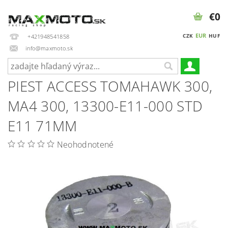
€0
EUR
CZK
HUF
+421948541858
info@maxmoto.sk
PIEST ACCESS TOMAHAWK 300,
MA4 300, 13300-E11-000 STD
E11 71MM
Neohodnotené