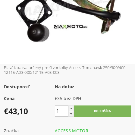
Plavák paliva určený pre štvorkolky Access Tomahawk 250/300/400,
12115-A03-000/12115-A03-003
Dostupnosť
Na dotaz
Cena
€35 bez DPH
€43,10
Značka
ACCESS MOTOR