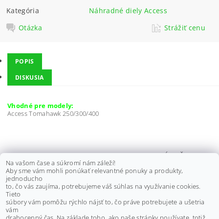
Kategória
Náhradné diely Access
Otázka
Strážiť cenu
POPIS
DISKUSIA
Vhodné pre modely:
Access Tomahawk 250/300/400
TESNENIE POD VEKO NÁDRŽE
Na vašom čase a súkromí nám záleží!
ACCESS TOMAHAWK 250, 300,
Aby sme vám mohli ponúkať relevantné ponuky a produkty,
400, MAX 4, 5, 93502-A03-001
jednoducho
to, čo vás zaujíma, potrebujeme váš súhlas na využívanie cookies.
€4,10 bez DPH
Tieto
€5
súbory vám pomôžu rýchlo nájsť to, čo práve potrebujete a ušetria
vám
drahocenný čas. Na základe toho, ako naše stránky používate, totiž