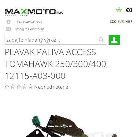
€0
EUR
CZK
HUF
+421948541858
info@maxmoto.sk
PLAVAK PALIVA ACCESS
TOMAHAWK 250/300/400,
12115-A03-000
Neohodnotené