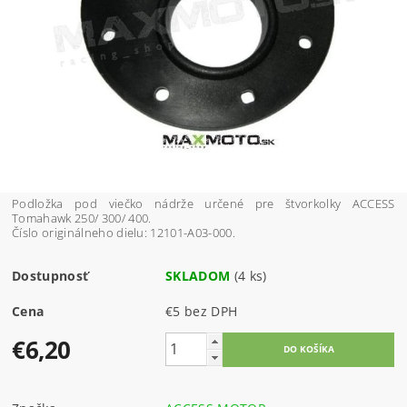
Podložka pod viečko nádrže určené pre štvorkolky ACCESS
Tomahawk 250/ 300/ 400.
Číslo originálneho dielu: 12101-A03-000.
Dostupnosť
SKLADOM
(4 ks)
Cena
€5 bez DPH
€6,20