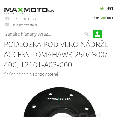
€0
EUR
CZK
HUF
+421948541858
info@maxmoto.sk
PODLOŽKA POD VEKO NÁDRŽE
ACCESS TOMAHAWK 250/ 300/
400, 12101-A03-000
Neohodnotené