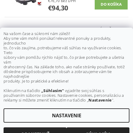
€76,70 bez DPH
€94,30
TESNENIE POD VEKO NÁDRŽE
Na vašom čase a súkromí nám záleží!
ACCESS TOMAHAWK 250, 300,
Aby sme vám mohli ponúkať relevantné ponuky a produkty,
400, MAX 4, 5, 93502-A03-001
jednoducho
to, čo vás zaujíma, potrebujeme váš súhlas na využívanie cookies.
€4,10 bez DPH
Tieto
€5
súbory vám pomôžu rýchlo nájsť to, čo práve potrebujete a ušetria
vám
drahocenný čas. Na základe toho, ako naše stránky používate, totiž
dôsledne prispôsobujeme ich obsah a zobrazujeme vám tie
Buďte prvý, kto napíše príspevok k tejto položke.
najvhodnejšie
produkty. Je to praktické a efektívne!
Pridať komentár
Kliknutím na tlačidlo
„Súhlasím"
vyjadríte svoj súhlas s
používaním súborov cookies. Nastavenie cookies, personalizáciu a
reklamy si môžete zmeniť kliknutím na tlačidlo „
Nastavenie
".
NASTAVENIE
Upraviť nastavenie cookies
2026 ©
MAXMOTO.SK
, všetky práva vyhradené