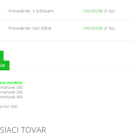
Prevedenie: s ložiskami
SKLADOM
(1 ks)
Prevedenie: bez ložísk
SKLADOM
(1 ks)
SIA
pre modely:
omahawk 250
omahawk 300
omahawk 400
rrior 450
SIACI TOVAR