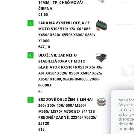
14MM, ITP, CHRÓMOVÁ/
ČIERNA
€1,60
SADA NA VÝMENU OLEJA CF
MOTO 510/ 530/ X5/ X6/ X8/
X450/ X520/ X550/ X600/ X850/
X1000
€47,10
ULOŽENIE ZADNÉHO
STABILIZÁTORA CF MOTO
GLADIATOR RX510/ RX530/ X5/ X6/
X8/ X450/ X520/ X550/ X600/ X625/
X850/ X1000, 9GQ0-060003, 7000-
060003
€5
BRZDOVÉ OBLOŽENIE LINHAI
Na vašo
Aby sme
260/ 300/ 400/ 500/ M550/
to, čo v
M565/ M570/ M750 E2/ E4/ T3B
súbory v
PREDNÉ/ ZADNÉ, 22245/ 70525/
drahocen
25128
dôsledn
produkty
€15