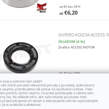
od €5 bez DPH
€6,20
od
GUFERO KOLESA ACCESS TO
SKLADOM
(4 ks)
Značka:
ACCESS MOTOR
€2,40 bez DPH
€3
m čase a súkromí nám záleží!
 vám mohli ponúkať relevantné ponuky a produkty, jednoducho
ás zaujíma, potrebujeme váš súhlas na využívanie cookies. Tieto
ám pomôžu rýchlo nájsť to, čo práve potrebujete a ušetria vám
ný čas. Na základe toho, ako naše stránky používate, totiž
e prispôsobujeme ich obsah a zobrazujeme vám tie najvhodnejšie
BRZDOVÝ KOTÚČ ACCESS T
. Je to praktické a efektívne!
31305-A12-000, 31350-A12