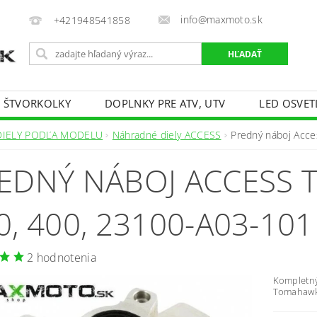
info@maxmoto.sk
+421948541858
E ŠTVORKOLKY
DOPLNKY PRE ATV, UTV
LED OSVET
DIELY PODĽA MODELU
Náhradné diely ACCESS
Predný náboj Acc
EDNÝ NÁBOJ ACCESS 
0, 400, 23100-A03-101
2 hodnotenia
Kompletný
Tomahawk 