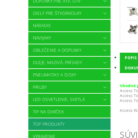
DOPLNKY PRE ATV, UTV
DIELY PRE ŠTVORKOLKY
NÁRADIE
NAVIJAKY
OBLEČENIE A DOPLNKY
POPIS
OLEJE, MAZIVÁ, PRÍSADY
DISKU
PNEUMATIKY A DISKY
Vhodné 
PRILBY
Access T
Access T
LED OSVETLENIE, SVETLÁ
Access T
Access Wa
TIP NA DARČEK
TOP PRODUKTY
SÚVI
VYBAVENIE