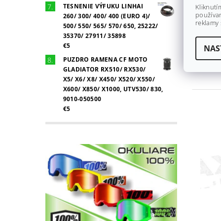
TESNENIE VÝFUKU LINHAI
Kliknutí
používan
260/ 300/ 400/ 400 (EURO 4)/
reklamy 
500/ 550/ 565/ 570/ 650, 25222/
35370/ 27911/ 35898
€5
NAS
PUZDRO RAMENA CF MOTO
GLADIATOR RX510/ RX530/
X5/ X6/ X8/ X450/ X520/ X550/
X600/ X850/ X1000, UTV530/ 830,
9010-050500
€5