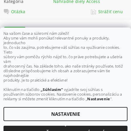
Kategória
Náhradné diely Access
Otázka
Strážiť cenu
POPIS
Na vašom čase a súkromí nám záleží!
Aby sme vám mohli ponúkať relevantné ponuky a produkty,
DISKUSIA
jednoducho
to, čo vás zaujíma, potrebujeme váš súhlas na využívanie cookies.
Tieto
súbory vám pomôžu rýchlo nájsť to, čo práve potrebujete a ušetria
Vhodné pre modely:
vám
ACCESS MAX
drahocenný čas. Na základe toho, ako naše stránky používate, totiž
dôsledne prispôsobujeme ich obsah a zobrazujeme vám tie
Buďte prvý, kto napíše príspevok k tejto položke.
najvhodnejšie
produkty. Je to praktické a efektívne!
Pridať komentár
Kliknutím na tlačidlo
„Súhlasím"
vyjadríte svoj súhlas s
používaním súborov cookies. Nastavenie cookies, personalizáciu a
reklamy si môžete zmeniť kliknutím na tlačidlo „
Nastavenie
".
NASTAVENIE
Upraviť nastavenie cookies
2026 ©
MAXMOTO.SK
, všetky práva vyhradené