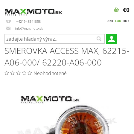
€0
EUR
CZK
HUF
+421948541858
info@maxmoto.sk
SMEROVKA ACCESS MAX, 62215-
A06-000/ 62220-A06-000
Neohodnotené